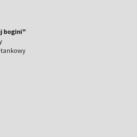
j bogini"
ry
ietankowy