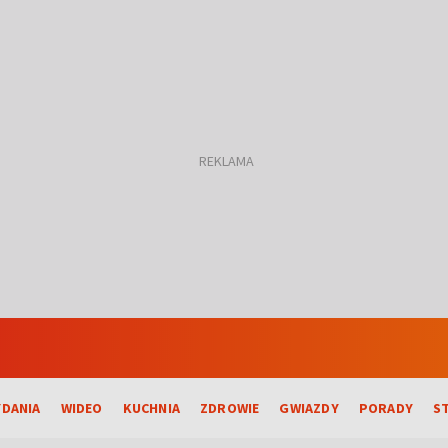
DANIA
WIDEO
KUCHNIA
ZDROWIE
GWIAZDY
PORADY
S