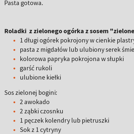
Pasta gotowa.
Roladki z zielonego ogórka z sosem "zielone
1 długi ogórek pokrojony w cienkie plast
pasta z migdałów lub ulubiony serek śm
kolorowa papryka pokrojona w słupki
garść rukoli
ulubione kiełki
Sos zielonej bogini:
2 awokado
2 ząbki czosnku
1 pęczek kolendry lub pietruszki
Sok z 1 cytryny