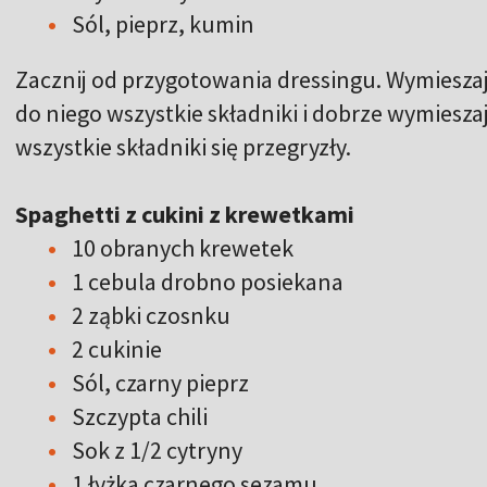
Sól, pieprz, kumin
Zacznij od przygotowania dressingu. Wymieszaj 
do niego wszystkie składniki i dobrze wymiesza
wszystkie składniki się przegryzły.
Spaghetti z cukini z krewetkami
10 obranych krewetek
1 cebula drobno posiekana
2 ząbki czosnku
2 cukinie
Sól, czarny pieprz
Szczypta chili
Sok z 1/2 cytryny
1 łyżka czarnego sezamu