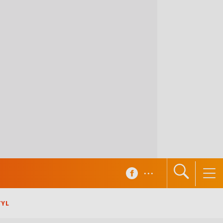
...
TYL