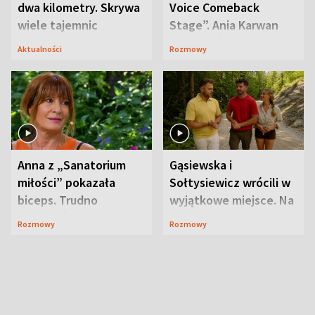
dwa kilometry. Skrywa
Voice Comeback
wiele tajemnic
Stage”. Ania Karwan
zapowiada
Aktualności
Rozmowy
niespodzianki
Anna z „Sanatorium
Gąsiewska i
miłości” pokazała
Sołtysiewicz wrócili w
biceps. Trudno
wyjątkowe miejsce. Na
uwierzyć, co przeszła
szlaku czekał
Rozmowy
Rozmowy
wcześniej
niedźwiedź