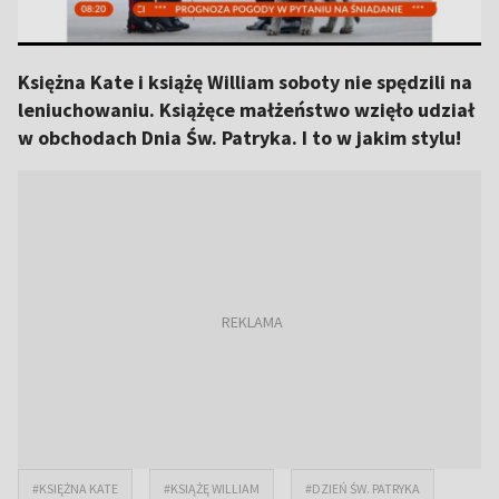
Księżna Kate i książę William soboty nie spędzili na
leniuchowaniu. Książęce małżeństwo wzięło udział
w obchodach Dnia Św. Patryka. I to w jakim stylu!
#KSIĘŻNA KATE
#KSIĄŻĘ WILLIAM
#DZIEŃ ŚW. PATRYKA