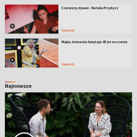
Czerwony dywan - Natalia Przybysz
Gwiazdy
Majka Jeżowska świętuje 45 lat na scenie
Gwiazdy
Najnowsze