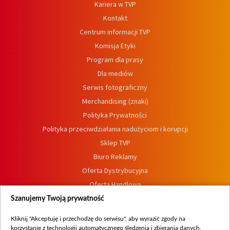
Kariera w TVP
Kontakt
Centrum informacji TVP
Komisja Etyki
Program dla prasy
Dla mediów
Serwis fotograficzny
Merchandising (znaki)
Polityka Prywatności
Polityka przeciwdziałania nadużyciom i korupcji
Sklep TVP
Biuro Reklamy
Oferta Dystrybucyjna
Oferta Handlowa
Dostępność
Szanujemy Twoją prywatność
Moje zgody
Kliknij "Akceptuję i przechodzę do serwisu", aby wyrazić zgody na
Procedura zgłoszeń wewnętrznych
korzystanie z technologii automatycznego śledzenia i zbierania danych,