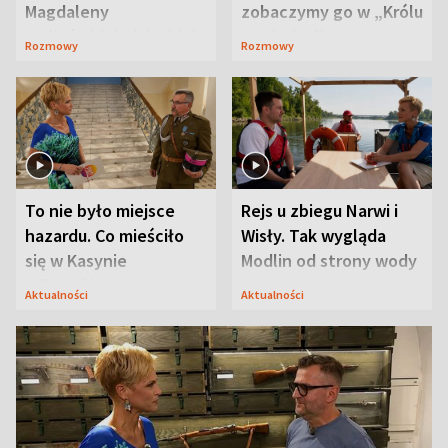
Magdaleny
zobaczymy go w „Królu
Waligórskiej-Lisieckiej.
Maciusiu I”
Rozmowy
Rozmowy
Mąż nie odpuszcza
To nie było miejsce
Rejs u zbiegu Narwi i
hazardu. Co mieściło
Wisły. Tak wygląda
się w Kasynie
Modlin od strony wody
Oficerskim?
Aktualności
Aktualności