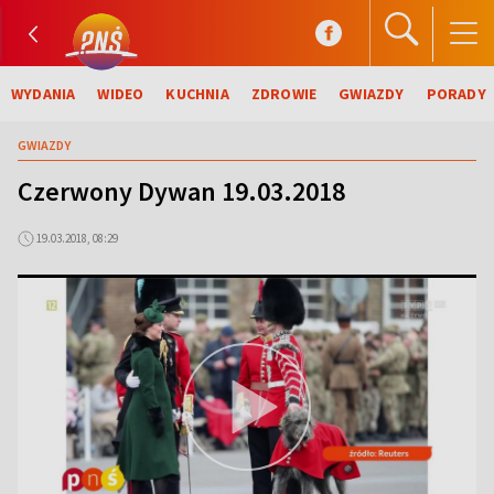
WYDANIA
WIDEO
KUCHNIA
ZDROWIE
GWIAZDY
PORADY
GWIAZDY
Czerwony Dywan 19.03.2018
19.03.2018, 08:29