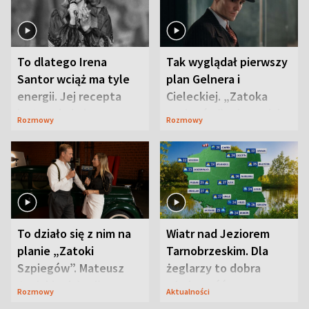
To dlatego Irena
Tak wyglądał pierwszy
Santor wciąż ma tyle
plan Gelnera i
energii. Jej recepta
Cieleckiej. „Zatoka
jest zaskakująco
szpiegów” od razu ich
Rozmowy
Rozmowy
prosta
zaskoczyła
To działo się z nim na
Wiatr nad Jeziorem
planie „Zatoki
Tarnobrzeskim. Dla
Szpiegów”. Mateusz
żeglarzy to dobra
Janicki odsłonił
wiadomość
Rozmowy
Aktualności
aktorski sekret