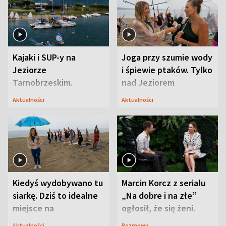
Kajaki i SUP-y na
Joga przy szumie wody
Jeziorze
i śpiewie ptaków. Tylko
Tarnobrzeskim.
nad Jeziorem
Przyrodnicy zwracają
Tarnobrzeskim
Aktualności
Aktualności
uwagę na coś jeszcze
Kiedyś wydobywano tu
Marcin Korcz z serialu
siarkę. Dziś to idealne
„Na dobre i na złe”
miejsce na
ogłosił, że się żeni.
wypoczynek
Zdradził, co zmienił
Aktualności
Rozmowy