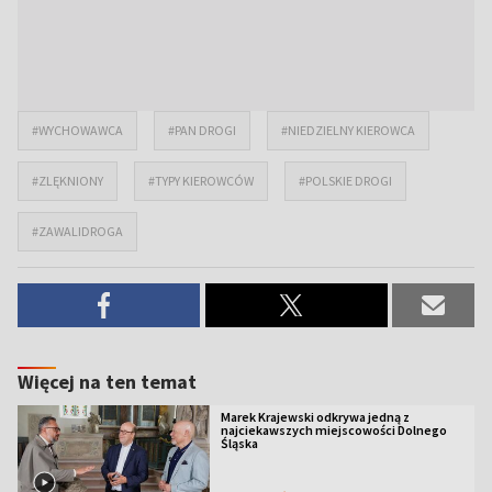
#WYCHOWAWCA
#PAN DROGI
#NIEDZIELNY KIEROWCA
#ZLĘKNIONY
#TYPY KIEROWCÓW
#POLSKIE DROGI
#ZAWALIDROGA
Więcej na ten temat
Marek Krajewski odkrywa jedną z
najciekawszych miejscowości Dolnego
Śląska