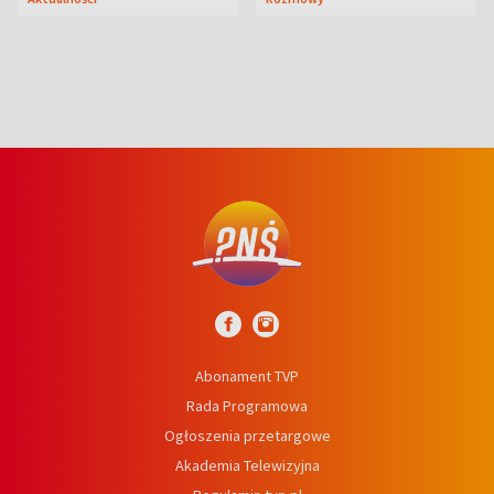
syn
Abonament TVP
Rada Programowa
Ogłoszenia przetargowe
Akademia Telewizyjna