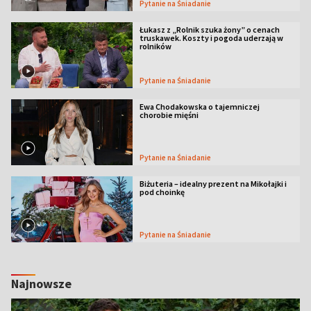
Pytanie na Śniadanie
Łukasz z „Rolnik szuka żony” o cenach
truskawek. Koszty i pogoda uderzają w
rolników
Pytanie na Śniadanie
Ewa Chodakowska o tajemniczej
chorobie mięśni
Pytanie na Śniadanie
Biżuteria – idealny prezent na Mikołajki i
pod choinkę
Pytanie na Śniadanie
Najnowsze