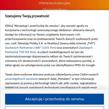
Oferta Dystrybucyjna
Oferta Handlowa
Dostępność
Szanujemy Twoją prywatność
Moje zgody
Kliknij "Akceptuję i przechodzę do serwisu", aby wyrazić zgody na
Procedura zgłoszeń wewnętrznych
korzystanie z technologii automatycznego śledzenia i zbierania danych,
dostęp do informacji na Twoim urządzeniu końcowym i ich
przechowywanie oraz na przetwarzanie Twoich danych osobowych przez
nas, czyli Telewizję Polską S.A. w likwidacji (zwaną dalej również „TVP”),
Zaufanych Partnerów z IAB* (1201 firm)
oraz pozostałych
Zaufanych
Partnerów TVP (93 firm)
, w celach marketingowych (w tym do
zautomatyzowanego dopasowania reklam do Twoich zainteresowań i
mierzenia ich skuteczności) i pozostałych, które wskazujemy poniżej, a
także zgody na udostępnianie przez nas identyfikatora PPID do Google.
Twoje dane osobowe zbierane podczas odwiedzania przez Ciebie naszych
poszczególnych serwisów
zwanych dalej „Portalem”, w tym informacje
zapisywane za pomocą technologii takich jak: pliki cookie, sygnalizatory
WWW lub innych podobnych technologii umożliwiających świadczenie
dopasowanych i bezpiecznych usług, personalizację treści oraz reklam,
udostępnianie funkcji mediów społecznościowych oraz analizowanie ruchu
Akceptuję i przechodzę do serwisu
w Internecie.