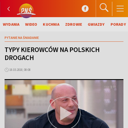
WYDANIA
WIDEO
KUCHNIA
ZDROWIE
GWIAZDY
PORADY
PYTANIE NA ŚNIADANIE
TYPY KIEROWCÓW NA POLSKICH
DROGACH
18.03.2018, 08:08