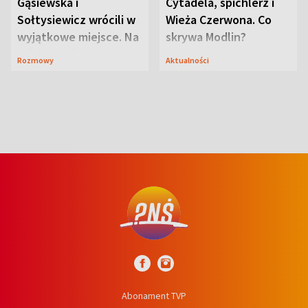
Gąsiewska i
Cytadela, spichlerz i
Sołtysiewicz wrócili w
Wieża Czerwona. Co
wyjątkowe miejsce. Na
skrywa Modlin?
szlaku czekał
Rozmowy
Aktualności
niedźwiedź
Abonament TVP