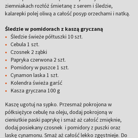
ziemniakach rozłóż śmietanę z serem i śledzie,
kalarepki polej oliwą a całość posyp orzechami i natką.
Śledzie w pomidorach z kaszą gryczaną
Śledzie świeże półtuszki 10 szt.
Cebula 1 szt.
Czosnek 2 ząbki
Papryka czerwona 2 szt.
Pomidory w puszce 1 szt.
Cynamon laska 1 szt.
Kolendra świeża garść
Kasza gryczana 100 g
Kaszę ugotuj na sypko. Przesmaż pokrojona w
półksiężyce cebulę na oleju, dodaj pokrojoną w
cieniutkie paski paprykę i smaż aż całość zmięknie,
dodaj posiekany czosnek i pomidory z puszki oraz
laskę cynamonu. Smaż aż całość lekko zgęstnieje. Do