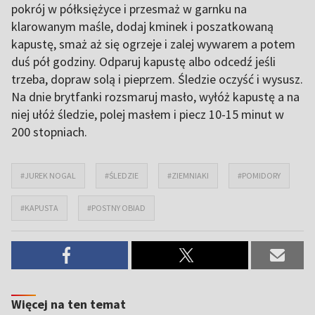
pokrój w półksiężyce i przesmaż w garnku na
klarowanym maśle, dodaj kminek i poszatkowaną
kapustę, smaż aż się ogrzeje i zalej wywarem a potem
duś pół godziny. Odparuj kapustę albo odcedź jeśli
trzeba, dopraw solą i pieprzem. Śledzie oczyść i wysusz.
Na dnie brytfanki rozsmaruj masło, wyłóż kapustę a na
niej ułóż śledzie, polej masłem i piecz 10-15 minut w
200 stopniach.
#JUREK NOGAL
#ŚLEDZIE
#ZIEMNIAKI
#POMIDORY
#KAPUSTA
#POSTNY OBIAD
Więcej na ten temat