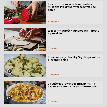
Pieczony ser koryciński na buraku z
miodem. Prosty pomysł na wyraziste
danie
Przepisy
Wędzony twarożek w pierogach – prosto,
a genialnie!
Przepisy
Domowe pyzy z kaczką. Szybki sposób na
elegancki obiad
Przepisy
Za dużo ugotowanego makaronu? Ta
zapiekanka zrobi z niego kulinarne cudo
Przepisy