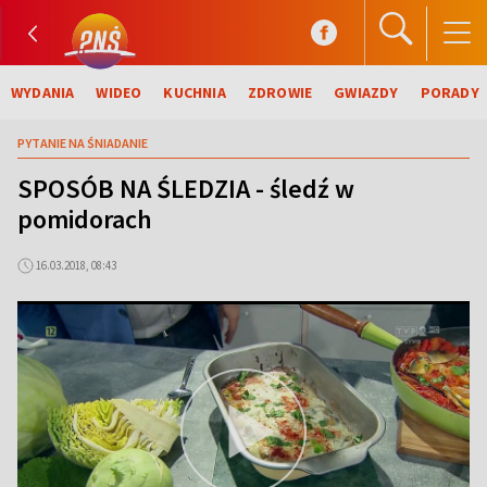
WYDANIA
WIDEO
KUCHNIA
ZDROWIE
GWIAZDY
PORADY
PYTANIE NA ŚNIADANIE
SPOSÓB NA ŚLEDZIA - śledź w
pomidorach
16.03.2018, 08:43