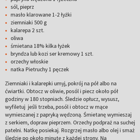
sól, pieprz
masło klarowane 1-2 łyżki
ziemniaki 500 g
kalarepa 2 szt.
oliwa
śmietana 18% kilka łyżek
bryndza lub kozi ser kremowy 1 szt.
orzechy włoskie
natka Pietruchy 1 pęczek
Ziemniaki i kalarepki umyj, pokrój na pół albo na
ćwiartki. Obtocz w oliwie, posól i piecz około pół
godziny w 180 stopniach. Śledzie opłucz, wysusz,
wyfiletuj jeśli trzeba, posól i obtocz w mące
wymieszanej z papryką wędzoną. Śmietanę wymieszaj
z serkiem, dopraw pieprzem. Orzechy podpraż na suchej
patelni. Natkę posiekaj. Rozgrzej masło albo olej i smaż
śledzie po około minutę z każdej strony. Na