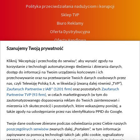
Polityka przeciwdziałania nadużyciom i korupcji
Sklep TVP
Biuro Reklamy
Oferta Dystrybucyjna
Oferta Handlowa
Dostępność
Szanujemy Twoją prywatność
Moje zgody
Kliknij "Akceptuję i przechodzę do serwisu", aby wyrazić zgody na
Procedura zgłoszeń wewnętrznych
korzystanie z technologii automatycznego śledzenia i zbierania danych,
dostęp do informacji na Twoim urządzeniu końcowym i ich
przechowywanie oraz na przetwarzanie Twoich danych osobowych przez
nas, czyli Telewizję Polską S.A. w likwidacji (zwaną dalej również „TVP”),
Zaufanych Partnerów z IAB* (1201 firm)
oraz pozostałych
Zaufanych
Partnerów TVP (93 firm)
, w celach marketingowych (w tym do
zautomatyzowanego dopasowania reklam do Twoich zainteresowań i
mierzenia ich skuteczności) i pozostałych, które wskazujemy poniżej, a
także zgody na udostępnianie przez nas identyfikatora PPID do Google.
Twoje dane osobowe zbierane podczas odwiedzania przez Ciebie naszych
poszczególnych serwisów
zwanych dalej „Portalem”, w tym informacje
zapisywane za pomocą technologii takich jak: pliki cookie, sygnalizatory