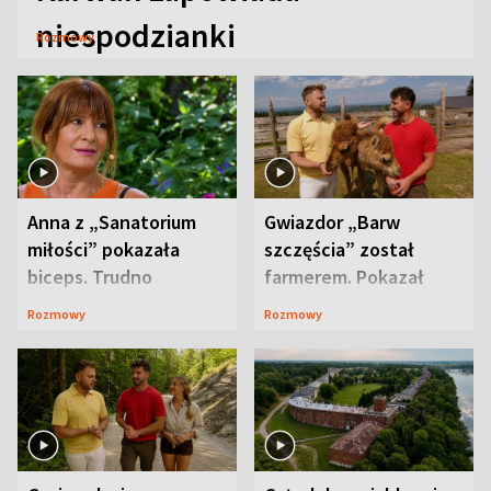
niespodzianki
Rozmowy
Anna z „Sanatorium
Gwiazdor „Barw
miłości” pokazała
szczęścia” został
biceps. Trudno
farmerem. Pokazał
uwierzyć, co przeszła
swoje niezwykłe
Rozmowy
Rozmowy
wcześniej
ranczo