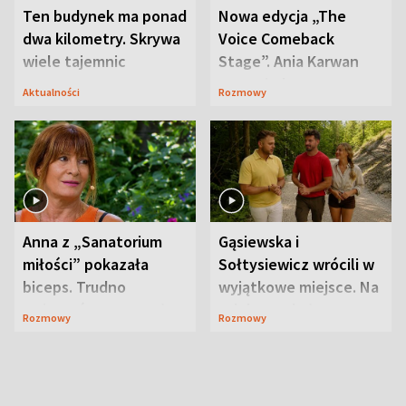
Ten budynek ma ponad
Nowa edycja „The
dwa kilometry. Skrywa
Voice Comeback
wiele tajemnic
Stage”. Ania Karwan
zapowiada
Aktualności
Rozmowy
niespodzianki
Anna z „Sanatorium
Gąsiewska i
miłości” pokazała
Sołtysiewicz wrócili w
biceps. Trudno
wyjątkowe miejsce. Na
uwierzyć, co przeszła
szlaku czekał
Rozmowy
Rozmowy
wcześniej
niedźwiedź