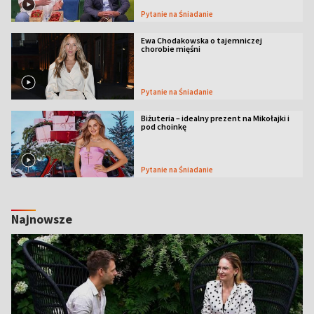
Pytanie na Śniadanie
Ewa Chodakowska o tajemniczej
chorobie mięśni
Pytanie na Śniadanie
Biżuteria – idealny prezent na Mikołajki i
pod choinkę
Pytanie na Śniadanie
Najnowsze