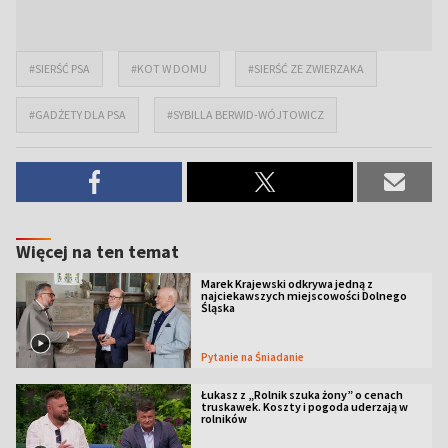
#SIERŚĆ PSA
#KOT W DOMU
#SIERŚĆ ZE ZWIERZAKA
#GADŻETY DLA PSA
#SYBILLA BERWID-WÓJTOWICZ
Więcej na ten temat
Marek Krajewski odkrywa jedną z
najciekawszych miejscowości Dolnego
Śląska
Pytanie na Śniadanie
Łukasz z „Rolnik szuka żony” o cenach
truskawek. Koszty i pogoda uderzają w
rolników