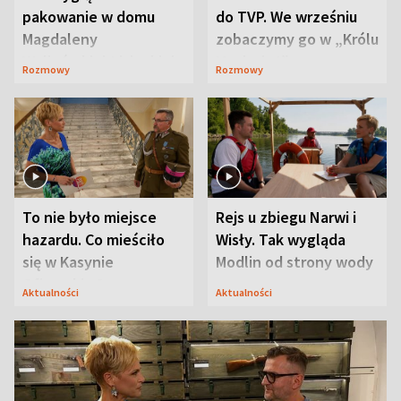
pakowanie w domu
do TVP. We wrześniu
Magdaleny
zobaczymy go w „Królu
Waligórskiej-Lisieckiej.
Maciusiu I”
Rozmowy
Rozmowy
Mąż nie odpuszcza
To nie było miejsce
Rejs u zbiegu Narwi i
hazardu. Co mieściło
Wisły. Tak wygląda
się w Kasynie
Modlin od strony wody
Oficerskim?
Aktualności
Aktualności