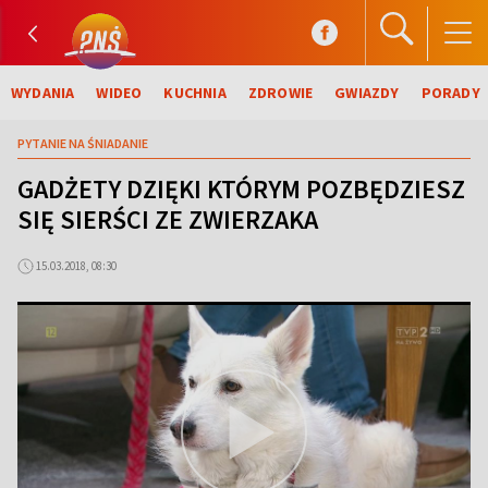
WYDANIA
WIDEO
KUCHNIA
ZDROWIE
GWIAZDY
PORADY
PYTANIE NA ŚNIADANIE
GADŻETY DZIĘKI KTÓRYM POZBĘDZIESZ
SIĘ SIERŚCI ZE ZWIERZAKA
15.03.2018, 08:30