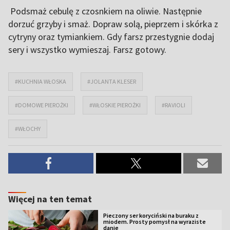
Podsmaż cebulę z czosnkiem na oliwie. Następnie
dorzuć grzyby i smaż. Dopraw solą, pieprzem i skórka z
cytryny oraz tymiankiem. Gdy farsz przestygnie dodaj
sery i wszystko wymieszaj. Farsz gotowy.
#KUCHNIA WŁOSKA
#JOLANTA KLESER
#DOMOWE PIEROŻKI
#WŁOSKIE PIEROŻKI
#RAVIOLI
#WŁOCHY
Więcej na ten temat
Pieczony ser koryciński na buraku z
miodem. Prosty pomysł na wyraziste
danie