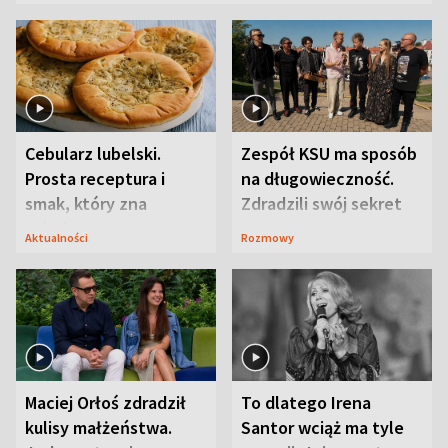
Cebularz lubelski.
Zespół KSU ma sposób
Prosta receptura i
na długowieczność.
smak, który zna
Zdradzili swój sekret
Lubelszczyzna
Aktualności
Rozmowy
Maciej Orłoś zdradził
To dlatego Irena
kulisy małżeństwa.
Santor wciąż ma tyle