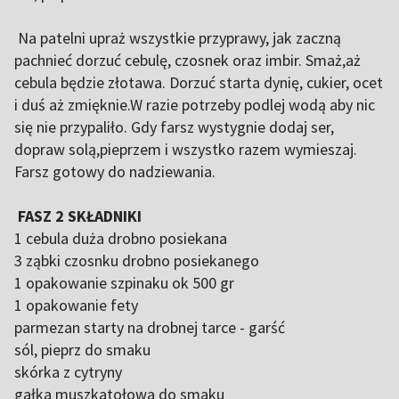
Na patelni upraż wszystkie przyprawy, jak zaczną
pachnieć dorzuć cebulę, czosnek oraz imbir. Smaż,aż
cebula będzie złotawa. Dorzuć starta dynię, cukier, ocet
i duś aż zmięknie.W razie potrzeby podlej wodą aby nic
się nie przypaliło. Gdy farsz wystygnie dodaj ser,
dopraw solą,pieprzem i wszystko razem wymieszaj.
Farsz gotowy do nadziewania.
FASZ 2 SKŁADNIKI
1 cebula duża drobno posiekana
3 ząbki czosnku drobno posiekanego
1 opakowanie szpinaku ok 500 gr
1 opakowanie fety
parmezan starty na drobnej tarce - garść
sól, pieprz do smaku
skórka z cytryny
gałka muszkatołowa do smaku