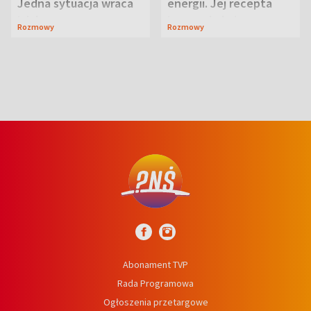
Jedna sytuacja wraca
energii. Jej recepta
jak bumerang
jest zaskakująco
Rozmowy
Rozmowy
prosta
Abonament TVP
Rada Programowa
Ogłoszenia przetargowe