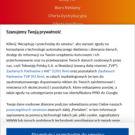
Biuro Reklamy
Oferta Dystrybucyjna
Oferta Handlowa
Dostępność
Szanujemy Twoją prywatność
Moje zgody
Kliknij "Akceptuję i przechodzę do serwisu", aby wyrazić zgody na
Procedura zgłoszeń wewnętrznych
korzystanie z technologii automatycznego śledzenia i zbierania danych,
dostęp do informacji na Twoim urządzeniu końcowym i ich
przechowywanie oraz na przetwarzanie Twoich danych osobowych przez
nas, czyli Telewizję Polską S.A. w likwidacji (zwaną dalej również „TVP”),
Zaufanych Partnerów z IAB* (1201 firm)
oraz pozostałych
Zaufanych
Partnerów TVP (93 firm)
, w celach marketingowych (w tym do
zautomatyzowanego dopasowania reklam do Twoich zainteresowań i
mierzenia ich skuteczności) i pozostałych, które wskazujemy poniżej, a
także zgody na udostępnianie przez nas identyfikatora PPID do Google.
Twoje dane osobowe zbierane podczas odwiedzania przez Ciebie naszych
poszczególnych serwisów
zwanych dalej „Portalem”, w tym informacje
zapisywane za pomocą technologii takich jak: pliki cookie, sygnalizatory
WWW lub innych podobnych technologii umożliwiających świadczenie
dopasowanych i bezpiecznych usług, personalizację treści oraz reklam,
udostępnianie funkcji mediów społecznościowych oraz analizowanie ruchu
Akceptuję i przechodzę do serwisu