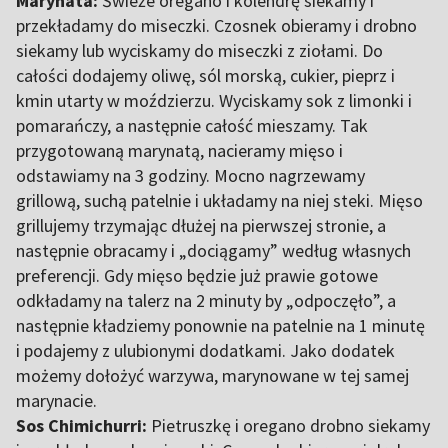
Marynata:
Świeże oregano i kolendrę siekamy i
przekładamy do miseczki. Czosnek obieramy i drobno
siekamy lub wyciskamy do miseczki z ziołami. Do
całości dodajemy oliwę, sól morską, cukier, pieprz i
kmin utarty w moździerzu. Wyciskamy sok z limonki i
pomarańczy, a następnie całość mieszamy. Tak
przygotowaną marynatą, nacieramy mięso i
odstawiamy na 3 godziny. Mocno nagrzewamy
grillową, suchą patelnie i układamy na niej steki. Mięso
grillujemy trzymając dłużej na pierwszej stronie, a
następnie obracamy i „dociągamy” według własnych
preferencji. Gdy mięso będzie już prawie gotowe
odkładamy na talerz na 2 minuty by „odpoczęło”, a
następnie kładziemy ponownie na patelnie na 1 minutę
i podajemy z ulubionymi dodatkami. Jako dodatek
możemy dołożyć warzywa, marynowane w tej samej
marynacie.
Sos Chimichurri:
Pietruszkę i oregano drobno siekamy