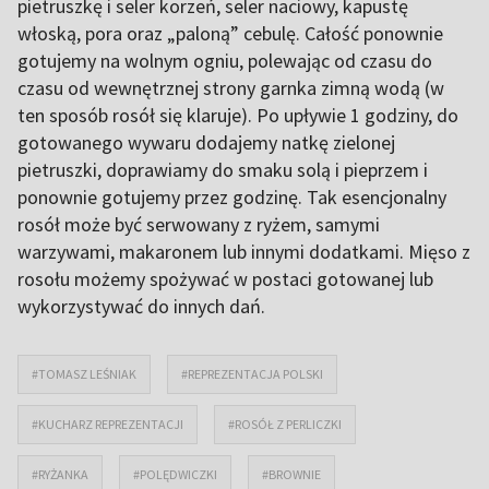
pietruszkę i seler korzeń, seler naciowy, kapustę
włoską, pora oraz „paloną” cebulę. Całość ponownie
gotujemy na wolnym ogniu, polewając od czasu do
czasu od wewnętrznej strony garnka zimną wodą (w
ten sposób rosół się klaruje). Po upływie 1 godziny, do
gotowanego wywaru dodajemy natkę zielonej
pietruszki, doprawiamy do smaku solą i pieprzem i
ponownie gotujemy przez godzinę. Tak esencjonalny
rosół może być serwowany z ryżem, samymi
warzywami, makaronem lub innymi dodatkami. Mięso z
rosołu możemy spożywać w postaci gotowanej lub
wykorzystywać do innych dań.
#TOMASZ LEŚNIAK
#REPREZENTACJA POLSKI
#KUCHARZ REPREZENTACJI
#ROSÓŁ Z PERLICZKI
#RYŻANKA
#POLĘDWICZKI
#BROWNIE