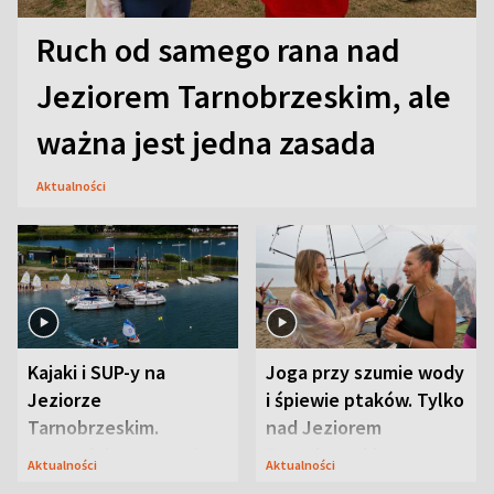
Ruch od samego rana nad
Jeziorem Tarnobrzeskim, ale
ważna jest jedna zasada
Aktualności
Kajaki i SUP-y na
Joga przy szumie wody
Jeziorze
i śpiewie ptaków. Tylko
Tarnobrzeskim.
nad Jeziorem
Przyrodnicy zwracają
Tarnobrzeskim
Aktualności
Aktualności
uwagę na coś jeszcze