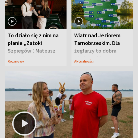
To działo się z nim na
Wiatr nad Jeziorem
planie „Zatoki
Tarnobrzeskim. Dla
Szpiegów”. Mateusz
żeglarzy to dobra
Janicki odsłonił
wiadomość
Rozmowy
Aktualności
aktorski sekret