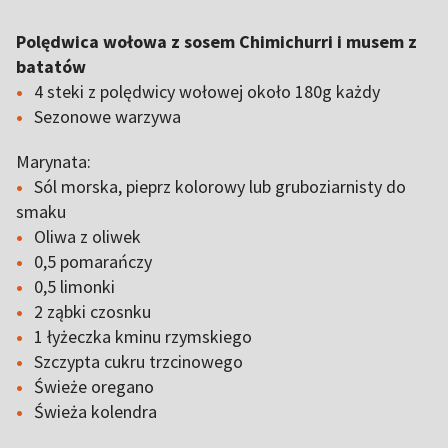
Polędwica wołowa z sosem Chimichurri i musem z
batatów
4 steki z polędwicy wołowej około 180g każdy
Sezonowe warzywa
Marynata:
Sól morska, pieprz kolorowy lub gruboziarnisty do
smaku
Oliwa z oliwek
0,5 pomarańczy
0,5 limonki
2 ząbki czosnku
1 łyżeczka kminu rzymskiego
Szczypta cukru trzcinowego
Świeże oregano
Świeża kolendra