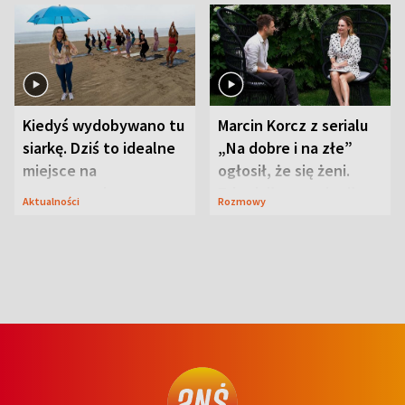
Kiedyś wydobywano tu
Marcin Korcz z serialu
siarkę. Dziś to idealne
„Na dobre i na złe”
miejsce na
ogłosił, że się żeni.
wypoczynek
Zdradził, co zmienił
Aktualności
Rozmowy
syn