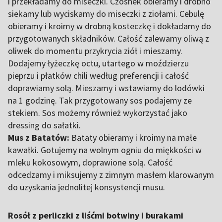
i przekładamy do miseczki. Czosnek obieramy i drobno
siekamy lub wyciskamy do miseczki z ziołami. Cebulę
obieramy i kroimy w drobną kosteczkę i dokładamy do
przygotowanych składników. Całość zalewamy oliwą z
oliwek do momentu przykrycia ziół i mieszamy.
Dodajemy łyżeczkę octu, utartego w moździerzu
pieprzu i płatków chili według preferencji i całość
doprawiamy solą. Mieszamy i wstawiamy do lodówki
na 1 godzinę. Tak przygotowany sos podajemy ze
stekiem. Sos możemy również wykorzystać jako
dressing do sałatki.
Mus z Batatów:
Bataty obieramy i kroimy na małe
kawałki. Gotujemy na wolnym ogniu do miękkości w
mleku kokosowym, doprawione solą. Całość
odcedzamy i miksujemy z zimnym masłem klarowanym
do uzyskania jednolitej konsystencji musu.
Rosół z perliczki z liśćmi botwiny i burakami