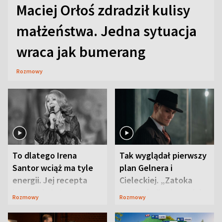
Maciej Orłoś zdradził kulisy
małżeństwa. Jedna sytuacja
wraca jak bumerang
Rozmowy
To dlatego Irena
Tak wyglądał pierwszy
Santor wciąż ma tyle
plan Gelnera i
energii. Jej recepta
Cieleckiej. „Zatoka
jest zaskakująco
szpiegów” od razu ich
Rozmowy
Rozmowy
prosta
zaskoczyła