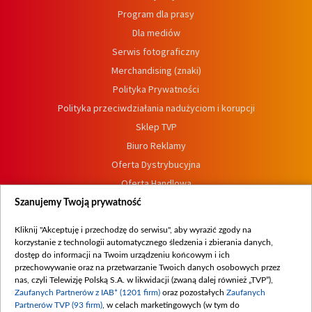
Program dla prasy
Dla mediów
Serwis fotograficzny
Merchandising (znaki)
Polityka Prywatności
Polityka przeciwdziałania nadużyciom i korupcji
Sklep TVP
Biuro Reklamy
Oferta Dystrybucyjna
Oferta Handlowa
Dostępność
Szanujemy Twoją prywatność
Moje zgody
Kliknij "Akceptuję i przechodzę do serwisu", aby wyrazić zgody na
Procedura zgłoszeń wewnętrznych
korzystanie z technologii automatycznego śledzenia i zbierania danych,
dostęp do informacji na Twoim urządzeniu końcowym i ich
przechowywanie oraz na przetwarzanie Twoich danych osobowych przez
nas, czyli Telewizję Polską S.A. w likwidacji (zwaną dalej również „TVP”),
Zaufanych Partnerów z IAB* (1201 firm)
oraz pozostałych
Zaufanych
Partnerów TVP (93 firm)
, w celach marketingowych (w tym do