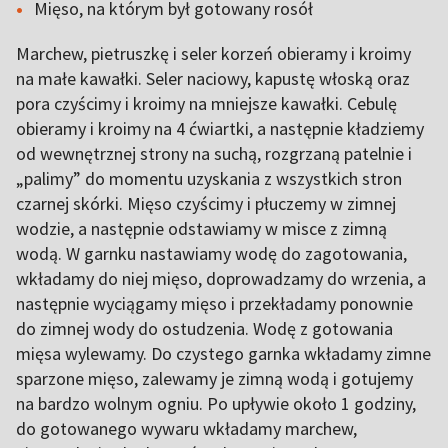
Mięso, na którym był gotowany rosół
Marchew, pietruszkę i seler korzeń obieramy i kroimy
na małe kawałki. Seler naciowy, kapustę włoską oraz
pora czyścimy i kroimy na mniejsze kawałki. Cebulę
obieramy i kroimy na 4 ćwiartki, a następnie kładziemy
od wewnętrznej strony na suchą, rozgrzaną patelnie i
„palimy” do momentu uzyskania z wszystkich stron
czarnej skórki. Mięso czyścimy i płuczemy w zimnej
wodzie, a następnie odstawiamy w misce z zimną
wodą. W garnku nastawiamy wodę do zagotowania,
wkładamy do niej mięso, doprowadzamy do wrzenia, a
następnie wyciągamy mięso i przekładamy ponownie
do zimnej wody do ostudzenia. Wodę z gotowania
mięsa wylewamy. Do czystego garnka wkładamy zimne
sparzone mięso, zalewamy je zimną wodą i gotujemy
na bardzo wolnym ogniu. Po upływie około 1 godziny,
do gotowanego wywaru wkładamy marchew,