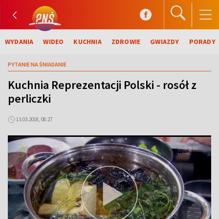
WYDANIA
WIDEO
KUCHNIA
ZDROWIE
GWIAZDY
PORADY
PYTANIE NA ŚNIADANIE
Kuchnia Reprezentacji Polski - rosół z
perliczki
13.03.2018, 08:27