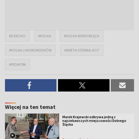
#DZIECKO
#KOLKA
#KOLKA NIEMOWLĘCA
#KOLKA U NOWORODKÓW
#ANETA GÓRSKA-KOT
#PEDIATRA
Więcej na ten temat
Marek Krajewski odkrywa jedną z
najciekawszych miejscowości Dolnego
Śląska