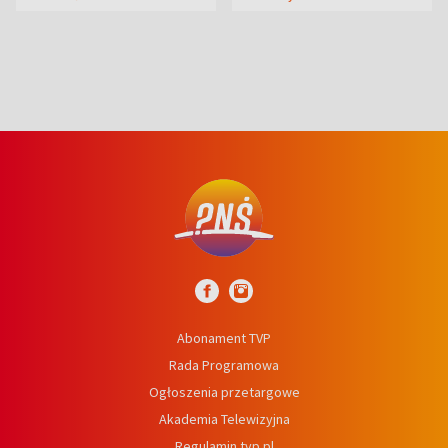
syn
Abonament TVP
Rada Programowa
Ogłoszenia przetargowe
Akademia Telewizyjna
Regulamin tvp.pl