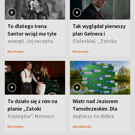
To dlatego Irena
Tak wyglądał pierwszy
Santor wciąż ma tyle
plan Gelnera i
energii. Jej recepta
Cieleckiej. „Zatoka
jest zaskakująco
szpiegów” od razu ich
Rozmowy
Rozmowy
prosta
zaskoczyła
To działo się z nim na
Wiatr nad Jeziorem
planie „Zatoki
Tarnobrzeskim. Dla
Szpiegów”. Mateusz
żeglarzy to dobra
Janicki odsłonił
wiadomość
Rozmowy
Aktualności
aktorski sekret