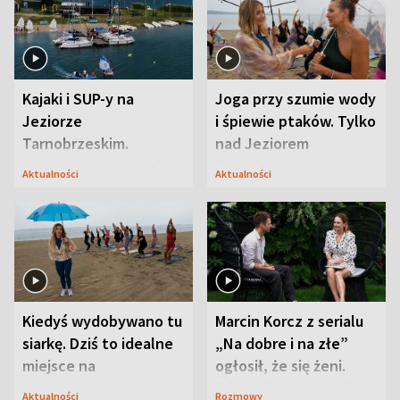
Kajaki i SUP-y na
Joga przy szumie wody
Jeziorze
i śpiewie ptaków. Tylko
Tarnobrzeskim.
nad Jeziorem
Przyrodnicy zwracają
Tarnobrzeskim
Aktualności
Aktualności
uwagę na coś jeszcze
Kiedyś wydobywano tu
Marcin Korcz z serialu
siarkę. Dziś to idealne
„Na dobre i na złe”
miejsce na
ogłosił, że się żeni.
wypoczynek
Zdradził, co zmienił
Aktualności
Rozmowy