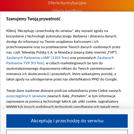
Oferta Dystrybucyjna
Oferta Handlowa
Dostępność
Szanujemy Twoją prywatność
Moje zgody
Kliknij "Akceptuję i przechodzę do serwisu", aby wyrazić zgody na
Procedura zgłoszeń wewnętrznych
korzystanie z technologii automatycznego śledzenia i zbierania danych,
dostęp do informacji na Twoim urządzeniu końcowym i ich
przechowywanie oraz na przetwarzanie Twoich danych osobowych przez
nas, czyli Telewizję Polską S.A. w likwidacji (zwaną dalej również „TVP”),
Zaufanych Partnerów z IAB* (1201 firm)
oraz pozostałych
Zaufanych
Partnerów TVP (93 firm)
, w celach marketingowych (w tym do
zautomatyzowanego dopasowania reklam do Twoich zainteresowań i
mierzenia ich skuteczności) i pozostałych, które wskazujemy poniżej, a
także zgody na udostępnianie przez nas identyfikatora PPID do Google.
Twoje dane osobowe zbierane podczas odwiedzania przez Ciebie naszych
poszczególnych serwisów
zwanych dalej „Portalem”, w tym informacje
zapisywane za pomocą technologii takich jak: pliki cookie, sygnalizatory
WWW lub innych podobnych technologii umożliwiających świadczenie
dopasowanych i bezpiecznych usług, personalizację treści oraz reklam,
udostępnianie funkcji mediów społecznościowych oraz analizowanie ruchu
Akceptuję i przechodzę do serwisu
w Internecie.