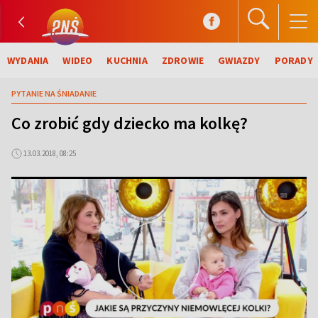
WYDANIA
WIDEO
KUCHNIA
ZDROWIE
GWIAZDY
PORADY
PYTANIE NA ŚNIADANIE
Co zrobić gdy dziecko ma kolkę?
13.03.2018, 08:25