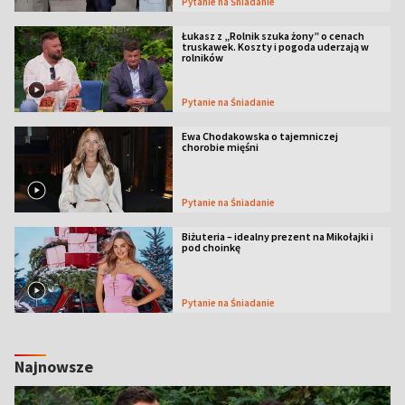
Pytanie na Śniadanie
Łukasz z „Rolnik szuka żony” o cenach
truskawek. Koszty i pogoda uderzają w
rolników
Pytanie na Śniadanie
Ewa Chodakowska o tajemniczej
chorobie mięśni
Pytanie na Śniadanie
Biżuteria – idealny prezent na Mikołajki i
pod choinkę
Pytanie na Śniadanie
Najnowsze