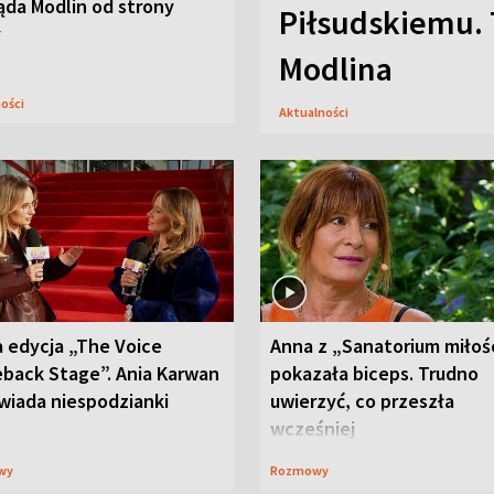
ąda Modlin od strony
Piłsudskiemu. 
y
Modlina
ności
Aktualności
 edycja „The Voice
Anna z „Sanatorium miłoś
back Stage”. Ania Karwan
pokazała biceps. Trudno
wiada niespodzianki
uwierzyć, co przeszła
wcześniej
wy
Rozmowy