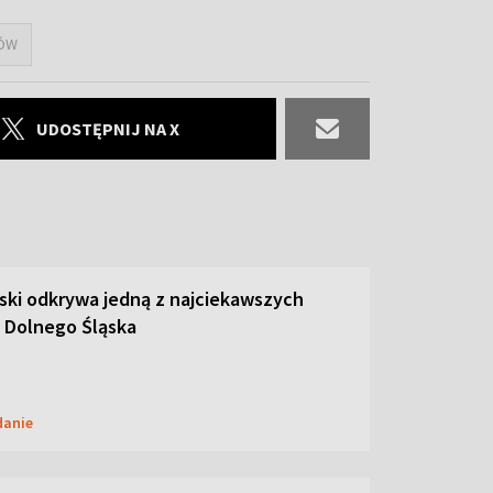
GÓW
UDOSTĘPNIJ NA X
ski odkrywa jedną z najciekawszych
 Dolnego Śląska
danie