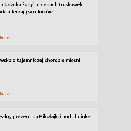
lnik szuka żony” o cenach truskawek.
oda uderzają w rolników
danie
ska o tajemniczej chorobie mięśni
danie
dealny prezent na Mikołajki i pod choinkę