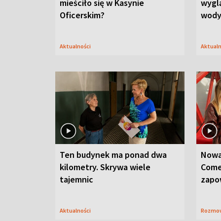
mieściło się w Kasynie
wygl
Oficerskim?
wod
Aktualności
Aktual
Ten budynek ma ponad dwa
Nowa
kilometry. Skrywa wiele
Come
tajemnic
zapo
Aktualności
Rozmo