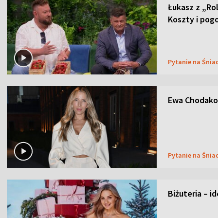
Łukasz z „Ro
Koszty i pog
Pytanie na Śnia
Ewa Chodakow
Pytanie na Śnia
Biżuteria – i