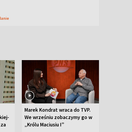
danie
Marek Kondrat wraca do TVP.
iej-
We wrześniu zobaczymy go w
cza
„Królu Maciusiu I”