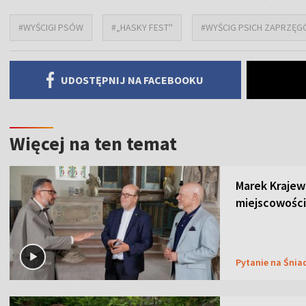
#WYŚCIGI PSÓW
#„HASKY FEST''
#WYŚCIG PSICH ZAPRZĘ
UDOSTĘPNIJ NA FACEBOOKU
Więcej na ten temat
Marek Krajew
miejscowości
Pytanie na Śnia