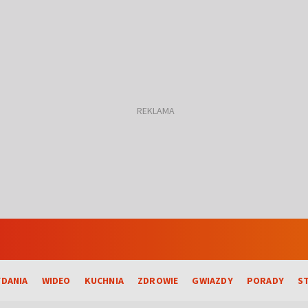
DANIA
WIDEO
KUCHNIA
ZDROWIE
GWIAZDY
PORADY
S