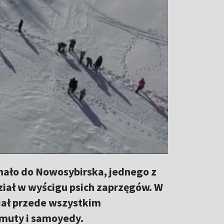
chało do Nowosybirska, jednego z
dział w wyścigu psich zaprzęgów. W
ział przede wszystkim
amuty i samoyedy.