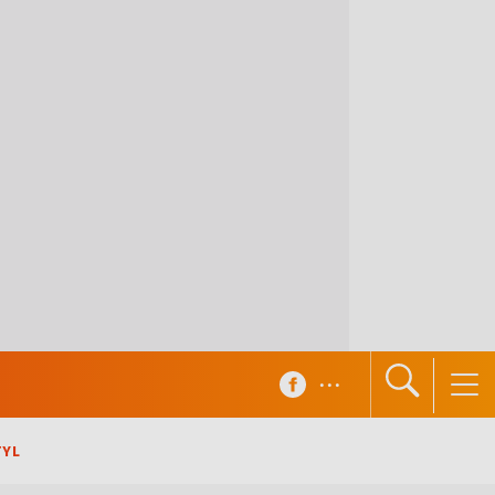
...
TYL