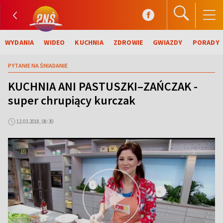
WYDANIA
WIDEO
KUCHNIA
ZDROWIE
GWIAZDY
PORADY
PYTANIE NA ŚNIADANIE
KUCHNIA ANI PASTUSZKI–ZAŃCZAK -
super chrupiący kurczak
12.03.2018, 08:30