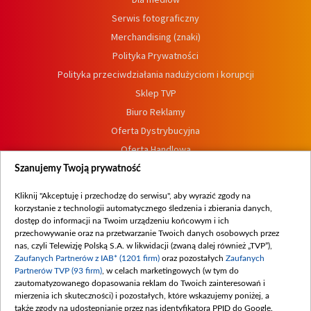
Serwis fotograficzny
Merchandising (znaki)
Polityka Prywatności
Polityka przeciwdziałania nadużyciom i korupcji
Sklep TVP
Biuro Reklamy
Oferta Dystrybucyjna
Oferta Handlowa
Dostępność
Szanujemy Twoją prywatność
Moje zgody
Kliknij "Akceptuję i przechodzę do serwisu", aby wyrazić zgody na
Procedura zgłoszeń wewnętrznych
korzystanie z technologii automatycznego śledzenia i zbierania danych,
dostęp do informacji na Twoim urządzeniu końcowym i ich
przechowywanie oraz na przetwarzanie Twoich danych osobowych przez
nas, czyli Telewizję Polską S.A. w likwidacji (zwaną dalej również „TVP”),
Zaufanych Partnerów z IAB* (1201 firm)
oraz pozostałych
Zaufanych
Partnerów TVP (93 firm)
, w celach marketingowych (w tym do
zautomatyzowanego dopasowania reklam do Twoich zainteresowań i
mierzenia ich skuteczności) i pozostałych, które wskazujemy poniżej, a
także zgody na udostępnianie przez nas identyfikatora PPID do Google.