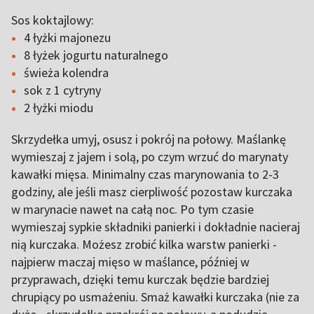
Sos koktajlowy:
4 łyżki majonezu
8 łyżek jogurtu naturalnego
świeża kolendra
sok z 1 cytryny
2 łyżki miodu
Skrzydełka umyj, osusz i pokrój na połowy. Maślankę
wymieszaj z jajem i solą, po czym wrzuć do marynaty
kawałki mięsa. Minimalny czas marynowania to 2-3
godziny, ale jeśli masz cierpliwość pozostaw kurczaka
w marynacie nawet na całą noc. Po tym czasie
wymieszaj sypkie składniki panierki i dokładnie nacieraj
nią kurczaka. Możesz zrobić kilka warstw panierki -
najpierw maczaj mięso w maślance, później w
przyprawach, dzięki temu kurczak będzie bardziej
chrupiący po usmażeniu. Smaż kawałki kurczaka (nie za