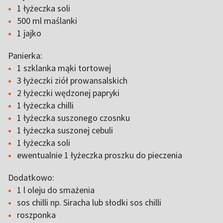
1 łyżeczka soli
500 ml maślanki
1 jajko
Panierka:
1 szklanka mąki tortowej
3 łyżeczki ziół prowansalskich
2 łyżeczki wędzonej papryki
1 łyżeczka chilli
1 łyżeczka suszonego czosnku
1 łyżeczka suszonej cebuli
1 łyżeczka soli
ewentualnie 1 łyżeczka proszku do pieczenia
Dodatkowo:
1 l oleju do smażenia
sos chilli np. Siracha lub słodki sos chilli
roszponka