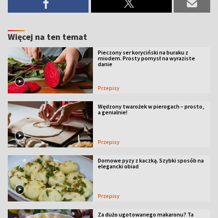
Więcej na ten temat
Pieczony ser koryciński na buraku z
miodem. Prosty pomysł na wyraziste
danie
Przepisy
Wędzony twarożek w pierogach – prosto,
a genialnie!
Przepisy
Domowe pyzy z kaczką. Szybki sposób na
elegancki obiad
Przepisy
Za dużo ugotowanego makaronu? Ta