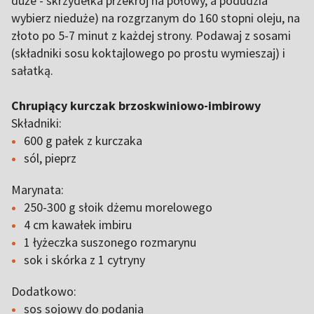
duże - skrzydełka przekrój na połowy, a podudzia
wybierz nieduże) na rozgrzanym do 160 stopni oleju, na
złoto po 5-7 minut z każdej strony. Podawaj z sosami
(składniki sosu koktajlowego po prostu wymieszaj) i
sałatką.
Chrupiący kurczak brzoskwiniowo-imbirowy
Składniki:
600 g pałek z kurczaka
sól, pieprz
Marynata:
250-300 g słoik dżemu morelowego
4 cm kawałek imbiru
1 łyżeczka suszonego rozmarynu
sok i skórka z 1 cytryny
Dodatkowo:
sos sojowy do podania