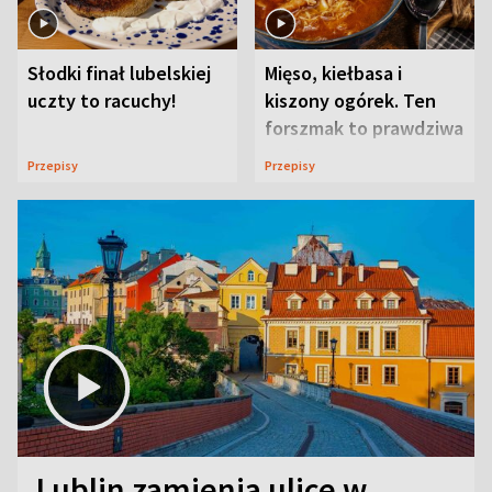
Słodki finał lubelskiej
Mięso, kiełbasa i
uczty to racuchy!
kiszony ogórek. Ten
forszmak to prawdziwa
uczta
Przepisy
Przepisy
Lublin zamienia ulice w