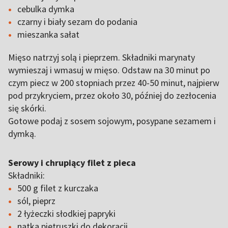
cebulka dymka
czarny i biały sezam do podania
mieszanka sałat
Mięso natrzyj solą i pieprzem. Składniki marynaty
wymieszaj i wmasuj w mięso. Odstaw na 30 minut po
czym piecz w 200 stopniach przez 40-50 minut, najpierw
pod przykryciem, przez około 30, później do zezłocenia
się skórki.
Gotowe podaj z sosem sojowym, posypane sezamem i
dymką.
Serowy i chrupiący filet z pieca
Składniki:
500 g filet z kurczaka
sól, pieprz
2 łyżeczki słodkiej papryki
natka pietruszki do dekoracji