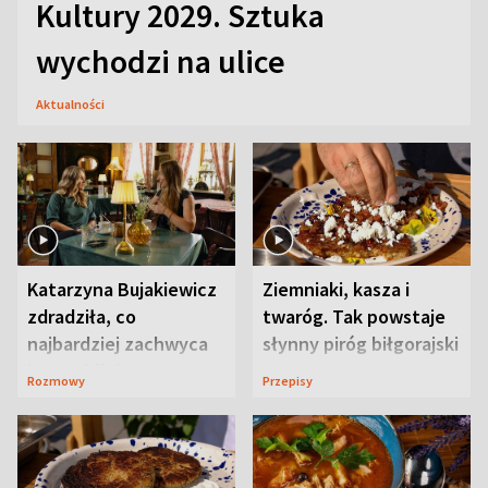
Kultury 2029. Sztuka
wychodzi na ulice
Aktualności
Katarzyna Bujakiewicz
Ziemniaki, kasza i
zdradziła, co
twaróg. Tak powstaje
najbardziej zachwyca
słynny piróg biłgorajski
ją w Lublinie
Rozmowy
Przepisy