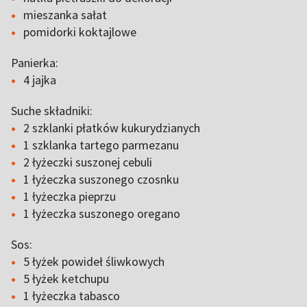
mieszanka sałat
pomidorki koktajlowe
Panierka:
4 jajka
Suche składniki:
2 szklanki płatków kukurydzianych
1 szklanka tartego parmezanu
2 łyżeczki suszonej cebuli
1 łyżeczka suszonego czosnku
1 łyżeczka pieprzu
1 łyżeczka suszonego oregano
Sos:
5 łyżek powideł śliwkowych
5 łyżek ketchupu
1 łyżeczka tabasco