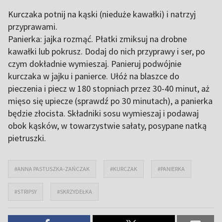
Kurczaka potnij na kąski (nieduże kawałki) i natrzyj
przyprawami.
Panierka: jajka rozmąć. Płatki zmiksuj na drobne
kawałki lub pokrusz. Dodaj do nich przyprawy i ser, po
czym dokładnie wymieszaj. Panieruj podwójnie
kurczaka w jajku i panierce. Ułóż na blaszce do
pieczenia i piecz w 180 stopniach przez 30-40 minut, aż
mięso się upiecze (sprawdź po 30 minutach), a panierka
będzie złocista. Składniki sosu wymieszaj i podawaj
obok kąsków, w towarzystwie sałaty, posypane natką
pietruszki.
#ANNA PASTUSZKA-ZAŃCZAK
#KURCZAK
#PANIERKA
#STRIPSY
#SKRZYDEŁKA