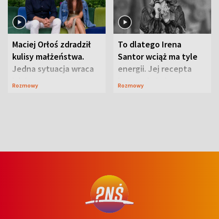
Maciej Orłoś zdradził
To dlatego Irena
kulisy małżeństwa.
Santor wciąż ma tyle
Jedna sytuacja wraca
energii. Jej recepta
jak bumerang
jest zaskakująco
Rozmowy
Rozmowy
prosta