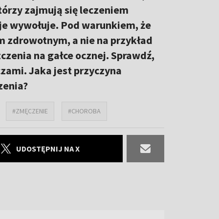
którzy zajmują się leczeniem
 je wywołuje. Pod warunkiem, że
m zdrowotnym, a nie na przykład
zenia na gałce ocznej. Sprawdź,
zami. Jaka jest przyczyna
zenia?
#ZMĘCZENIE
#CHOROBA
UDOSTĘPNIJ NA X