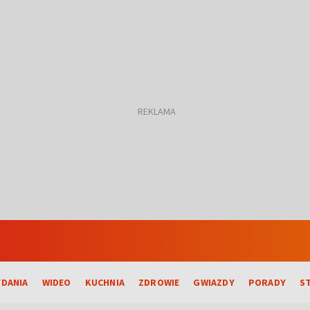
DANIA
WIDEO
KUCHNIA
ZDROWIE
GWIAZDY
PORADY
S