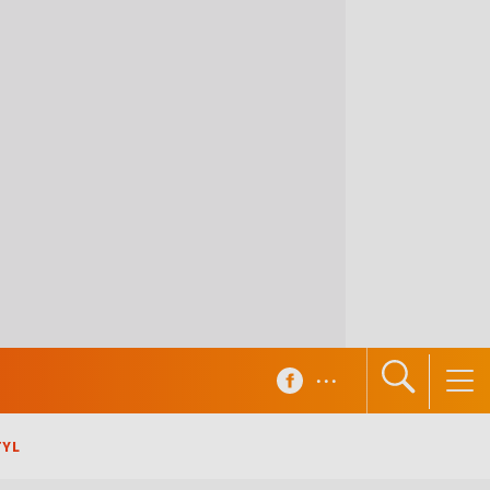
...
TYL