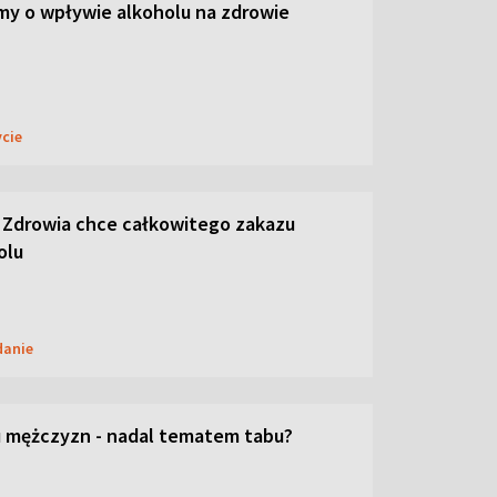
y o wpływie alkoholu na zdrowie
ycie
 Zdrowia chce całkowitego zakazu
olu
danie
 mężczyzn - nadal tematem tabu?