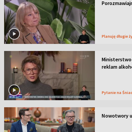
Porozmawiajm
Planuję długie ż
Ministerstwo
reklam alkoh
Pytanie na Śnia
Nowotwory u