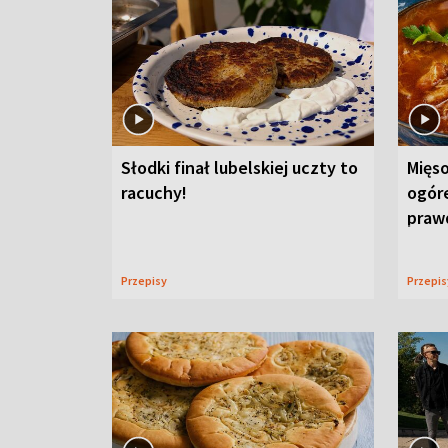
Słodki finał lubelskiej uczty to
Mięso
racuchy!
ogór
praw
Przepisy
Przepi