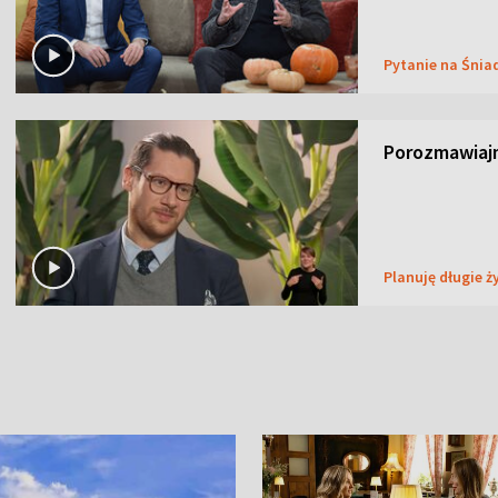
Pytanie na Śnia
Porozmawiaj
Planuję długie ż