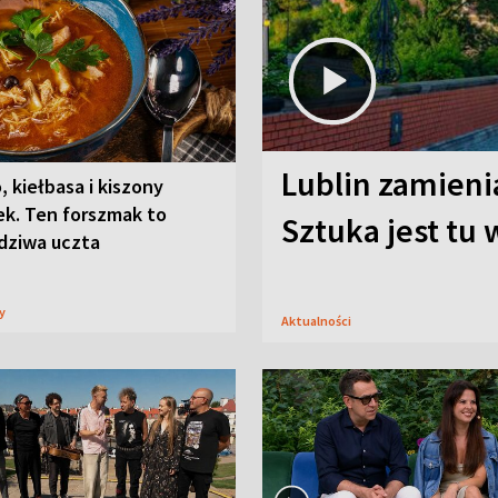
Lublin zamienia
, kiełbasa i kiszony
ek. Ten forszmak to
Sztuka jest tu
dziwa uczta
sy
Aktualności