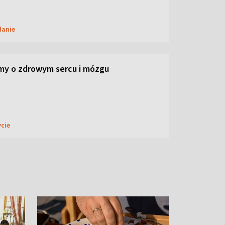
danie
my o zdrowym sercu i mózgu
ycie