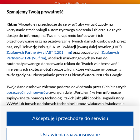
Oferta Handlowa
Dostępność
Szanujemy Twoją prywatność
Moje zgody
Kliknij "Akceptuję i przechodzę do serwisu", aby wyrazić zgody na
Procedura zgłoszeń wewnętrznych
korzystanie z technologii automatycznego śledzenia i zbierania danych,
dostęp do informacji na Twoim urządzeniu końcowym i ich
przechowywanie oraz na przetwarzanie Twoich danych osobowych przez
nas, czyli Telewizję Polską S.A. w likwidacji (zwaną dalej również „TVP”),
Zaufanych Partnerów z IAB* (1201 firm)
oraz pozostałych
Zaufanych
Partnerów TVP (93 firm)
, w celach marketingowych (w tym do
zautomatyzowanego dopasowania reklam do Twoich zainteresowań i
mierzenia ich skuteczności) i pozostałych, które wskazujemy poniżej, a
także zgody na udostępnianie przez nas identyfikatora PPID do Google.
Twoje dane osobowe zbierane podczas odwiedzania przez Ciebie naszych
poszczególnych serwisów
zwanych dalej „Portalem”, w tym informacje
zapisywane za pomocą technologii takich jak: pliki cookie, sygnalizatory
WWW lub innych podobnych technologii umożliwiających świadczenie
dopasowanych i bezpiecznych usług, personalizację treści oraz reklam,
udostępnianie funkcji mediów społecznościowych oraz analizowanie ruchu
Akceptuję i przechodzę do serwisu
w Internecie.
Twoje dane osobowe zbierane podczas odwiedzania przez Ciebie
Ustawienia zaawansowane
poszczególnych serwisów
na Portalu, takie jak adresy IP, identyfikatory