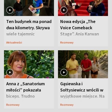
Ten budynek ma ponad
Nowa edycja „The
dwa kilometry. Skrywa
Voice Comeback
wiele tajemnic
Stage”. Ania Karwan
zapowiada
Aktualności
Rozmowy
niespodzianki
Anna z „Sanatorium
Gąsiewska i
miłości” pokazała
Sołtysiewicz wrócili w
biceps. Trudno
wyjątkowe miejsce. Na
uwierzyć, co przeszła
szlaku czekał
Rozmowy
Rozmowy
wcześniej
niedźwiedź