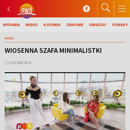
WYDANIA
WIDEO
KUCHNIA
ZDROWIE
GWIAZDY
PORADY
MODA
WIOSENNA SZAFA MINIMALISTKI
11.03.2018, 08:25