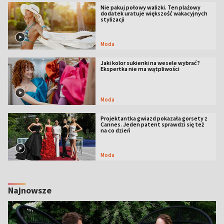
Nie pakuj połowy walizki. Ten plażowy
dodatek uratuje większość wakacyjnych
stylizacji
Moda
Jaki kolor sukienki na wesele wybrać?
Ekspertka nie ma wątpliwości
Moda
Projektantka gwiazd pokazała gorsety z
Cannes. Jeden patent sprawdzi się też
na co dzień
Moda
Najnowsze