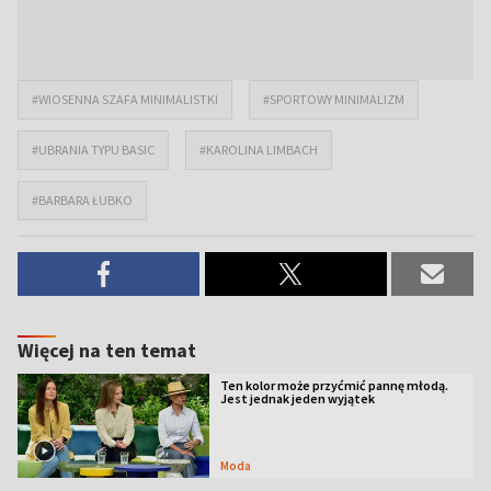
#WIOSENNA SZAFA MINIMALISTKI
#SPORTOWY MINIMALIZM
#UBRANIA TYPU BASIC
#KAROLINA LIMBACH
#BARBARA ŁUBKO
Więcej na ten temat
Ten kolor może przyćmić pannę młodą.
Jest jednak jeden wyjątek
Moda