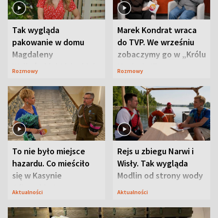
Tak wygląda
Marek Kondrat wraca
pakowanie w domu
do TVP. We wrześniu
Magdaleny
zobaczymy go w „Królu
Waligórskiej-Lisieckiej.
Maciusiu I”
Rozmowy
Rozmowy
Mąż nie odpuszcza
To nie było miejsce
Rejs u zbiegu Narwi i
hazardu. Co mieściło
Wisły. Tak wygląda
się w Kasynie
Modlin od strony wody
Oficerskim?
Aktualności
Aktualności