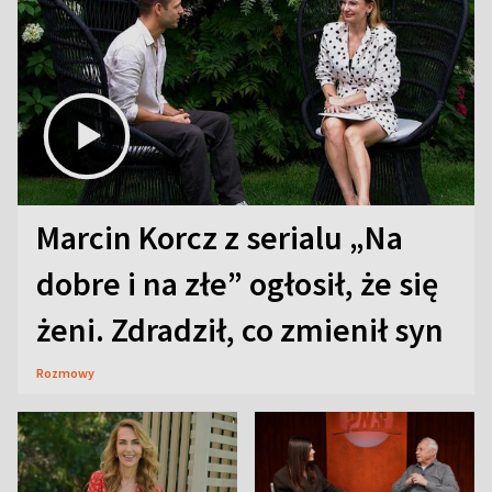
Marcin Korcz z serialu „Na
dobre i na złe” ogłosił, że się
żeni. Zdradził, co zmienił syn
Rozmowy