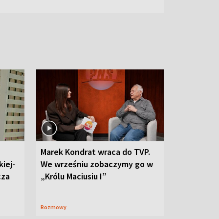
Marek Kondrat wraca do TVP.
iej-
We wrześniu zobaczymy go w
cza
„Królu Maciusiu I”
Rozmowy