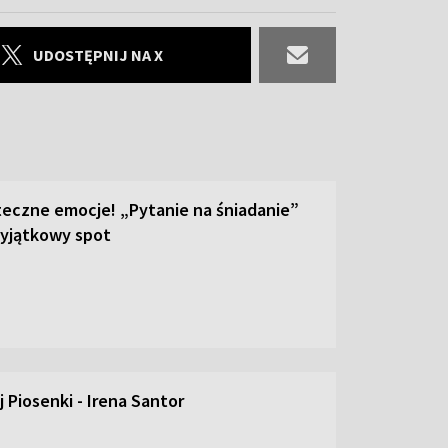
UDOSTĘPNIJ NA X
teczne emocje! „Pytanie na śniadanie”
yjątkowy spot
 Piosenki - Irena Santor