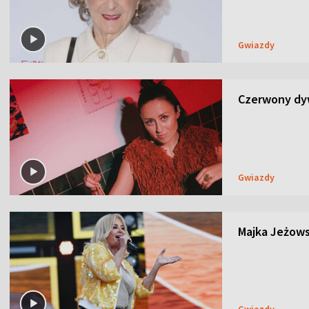
Gwiazdy
Czerwony dyw
Gwiazdy
Majka Jeżows
Gwiazdy