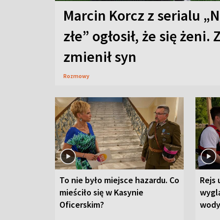
Marcin Korcz z serialu „N
złe” ogłosił, że się żeni. 
zmienił syn
Rozmowy
To nie było miejsce hazardu. Co
Rejs 
mieściło się w Kasynie
wygl
Oficerskim?
wod