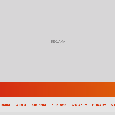
DANIA
WIDEO
KUCHNIA
ZDROWIE
GWIAZDY
PORADY
S