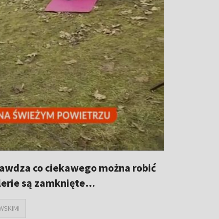
prawdza co ciekawego można robić
alerie są zamknięte…
WSKIMI