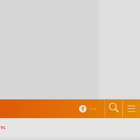
...
TYL