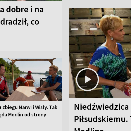
a dobre i na
Zdradził, co
Niedźwiedzica
u zbiegu Narwi i Wisły. Tak
ąda Modlin od strony
Piłsudskiemu. 
y