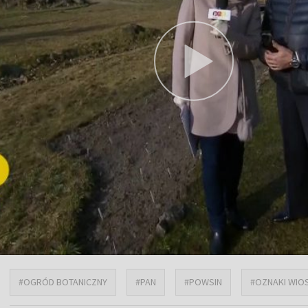
#OGRÓD BOTANICZNY
#PAN
#POWSIN
#OZNAKI WIO