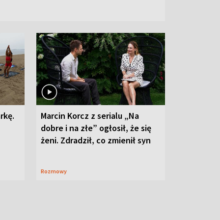
rkę.
Marcin Korcz z serialu „Na
dobre i na złe” ogłosił, że się
żeni. Zdradził, co zmienił syn
Rozmowy