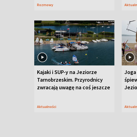
Rozmowy
Aktual
Kajaki i SUP-y na Jeziorze
Joga 
Tarnobrzeskim. Przyrodnicy
śpiew
zwracają uwagę na coś jeszcze
Jezi
Aktualności
Aktual