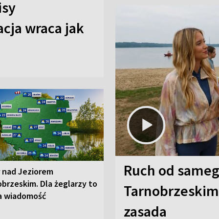
isy
cja wraca jak
Ruch od sameg
r nad Jeziorem
brzeskim. Dla żeglarzy to
Tarnobrzeskim,
a wiadomość
zasada