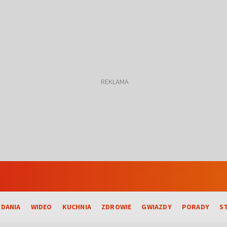
DANIA
WIDEO
KUCHNIA
ZDROWIE
GWIAZDY
PORADY
S