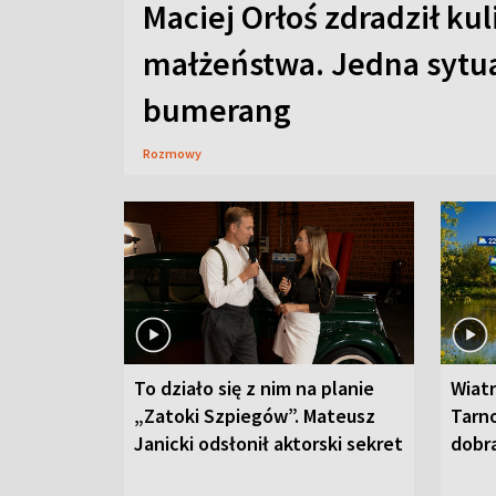
Maciej Orłoś zdradził kul
małżeństwa. Jedna sytua
bumerang
Rozmowy
To działo się z nim na planie
Wiat
„Zatoki Szpiegów”. Mateusz
Tarno
Janicki odsłonił aktorski sekret
dobr