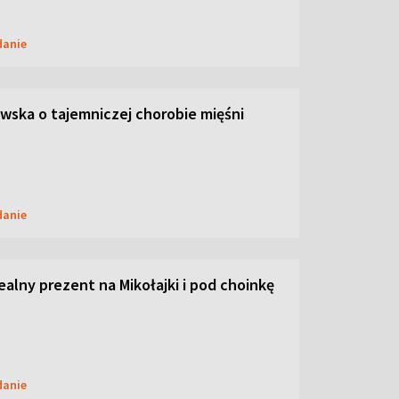
danie
ska o tajemniczej chorobie mięśni
danie
dealny prezent na Mikołajki i pod choinkę
danie