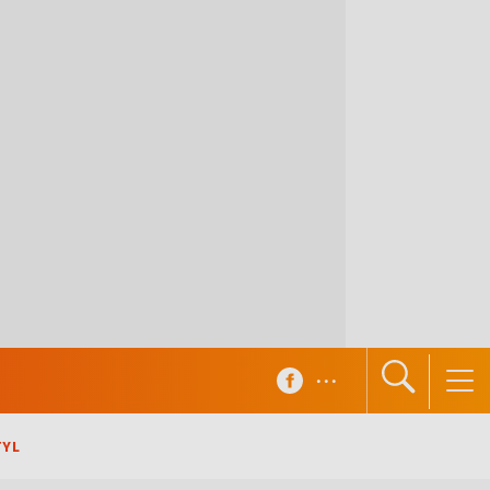
...
TYL