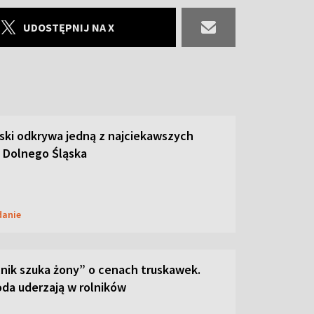
UDOSTĘPNIJ NA X
ski odkrywa jedną z najciekawszych
 Dolnego Śląska
danie
lnik szuka żony” o cenach truskawek.
oda uderzają w rolników