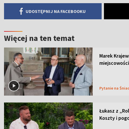
UDOSTĘPNIJ NA FACEBOOKU
Więcej na ten temat
Marek Krajew
miejscowości
Pytanie na Śnia
Łukasz z „Ro
Koszty i pog