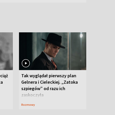
ciąż
Tak wyglądał pierwszy plan
ta
Gelnera i Cieleckiej. „Zatoka
szpiegów” od razu ich
zaskoczyła
Rozmowy