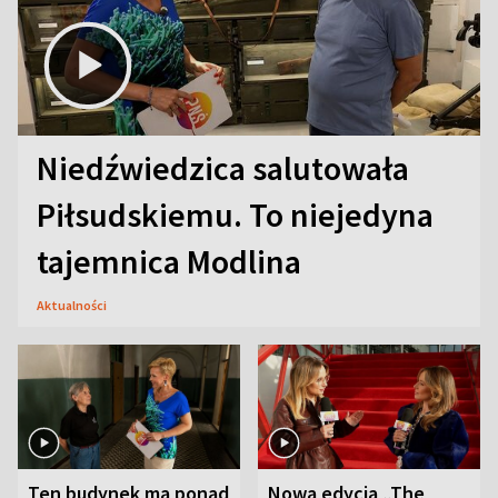
Niedźwiedzica salutowała
Piłsudskiemu. To niejedyna
tajemnica Modlina
Aktualności
Ten budynek ma ponad
Nowa edycja „The