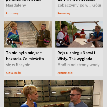
Magdaleny
zobaczymy go w „Królu
Waligórskiej-Lisieckiej.
Maciusiu I”
Rozmowy
Rozmowy
Mąż nie odpuszcza
To nie było miejsce
Rejs u zbiegu Narwi i
hazardu. Co mieściło
Wisły. Tak wygląda
się w Kasynie
Modlin od strony wody
Oficerskim?
Aktualności
Aktualności