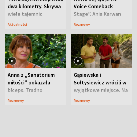
dwa kilometry. Skrywa
Voice Comeback
wiele tajemnic
Stage”. Ania Karwan
zapowiada
Aktualności
Rozmowy
niespodzianki
Anna z „Sanatorium
Gąsiewska i
miłości” pokazała
Sołtysiewicz wrócili w
biceps. Trudno
wyjątkowe miejsce. Na
uwierzyć, co przeszła
szlaku czekał
Rozmowy
Rozmowy
wcześniej
niedźwiedź