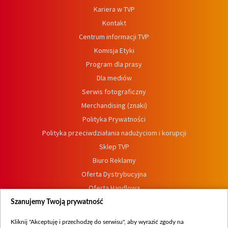
Kariera w TVP
Kontakt
Centrum informacji TVP
Komisja Etyki
Program dla prasy
Dla mediów
Serwis fotograficzny
Merchandising (znaki)
Polityka Prywatności
Polityka przeciwdziałania nadużyciom i korupcji
Sklep TVP
Biuro Reklamy
Oferta Dystrybucyjna
Oferta Handlowa
Dostępność
Szanujemy Twoją prywatność
Moje zgody
Kliknij "Akceptuję i przechodzę do serwisu", aby wyrazić zgody na