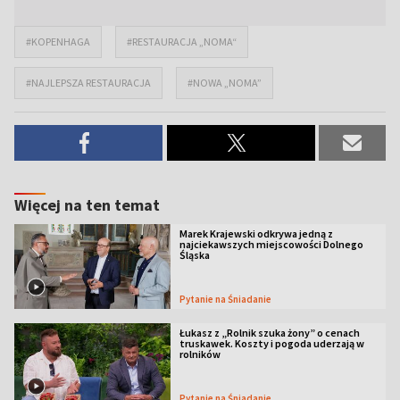
#KOPENHAGA
#RESTAURACJA „NOMA“
#NAJLEPSZA RESTAURACJA
#NOWA „NOMA”
Więcej na ten temat
Marek Krajewski odkrywa jedną z
najciekawszych miejscowości Dolnego
Śląska
Pytanie na Śniadanie
Łukasz z „Rolnik szuka żony” o cenach
truskawek. Koszty i pogoda uderzają w
rolników
Pytanie na Śniadanie