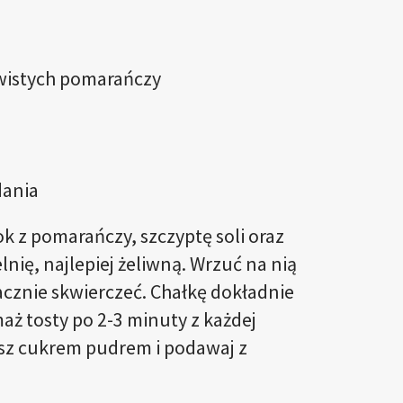
rwistych pomarańczy
dania
k z pomarańczy, szczyptę soli oraz
nię, najlepiej żeliwną. Wrzuć na nią
acznie skwierczeć. Chałkę dokładnie
aż tosty po 2-3 minuty z każdej
sz cukrem pudrem i podawaj z