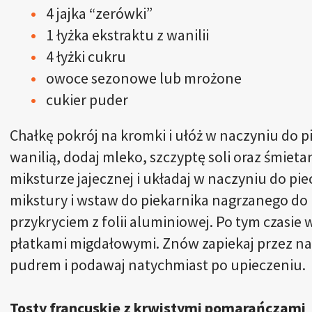
4 jajka “zerówki”
1 łyżka ekstraktu z wanilii
4 łyżki cukru
owoce sezonowe lub mrożone
cukier puder
Chałkę pokrój na kromki i ułóż w naczyniu do pi
wanilią, dodaj mleko, szczyptę soli oraz śmie
miksturze jajecznej i układaj w naczyniu do pie
mikstury i wstaw do piekarnika nagrzanego do 
przykryciem z folii aluminiowej. Po tym czasie
płatkami migdałowymi. Znów zapiekaj przez n
pudrem i podawaj natychmiast po upieczeniu.
Tosty francuskie z krwistymi pomarańczami