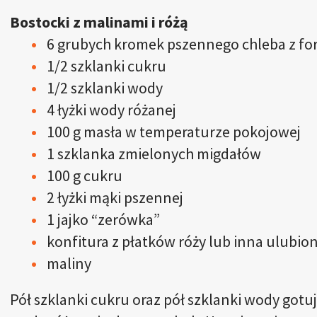
Bostocki z malinami i różą
6 grubych kromek pszennego chleba z fo
1/2 szklanki cukru
1/2 szklanki wody
4 łyżki wody różanej
100 g masła w temperaturze pokojowej
1 szklanka zmielonych migdałów
100 g cukru
2 łyżki mąki pszennej
1 jajko “zerówka”
konfitura z płatków róży lub inna ulubio
maliny
Pół szklanki cukru oraz pół szklanki wody gotuj