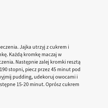
eczenia. Jajka utrzyj z cukrem i
tankę. Każdą kromkę maczaj w
czenia. Następnie zalej kromki resztą
190 stopni, piecz przez 45 minut pod
 wyjmij pudding, udekoruj owocami i
astępne 15-20 minut. Oprósz cukrem