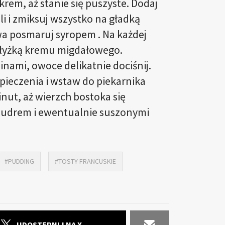
krem, aż stanie się puszyste. Dodaj
i i zmiksuj wszystko na gładką
wa posmaruj syropem . Na każdej
ą łyżką kremu migdałowego.
nami, owoce delikatnie dociśnij.
pieczenia i wstaw do piekarnika
inut, aż wierzch bostoka się
 pudrem i ewentualnie suszonymi
#PUDDING
#TOSTY FRANCUSKIE
UDOSTĘPNIJ NA X