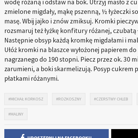
wodę różaną i odstaw na bok. Utrzyj masło z cu
zmielone migdały, mąkę pszenną, ½ łyżeczki sol
masę. Wbij jajko i znów zmiksuj. Kromki pieczy
rozsmaruj też łyżkę konfitury różanej, czubat
Następnie obsyp każdą kromkę migdałami i mali
Ułóż kromki na blaszce wyłożonej papierem do 
nagrzanego do 190 stopni. Piecz przez ok. 30 m
zarumieni, a boki skarmelizują. Posyp cukrem
płatkami różanymi.
#MICHAŁ KORKOSZ
#ROZKOSZNY
#CZERSTWY CHLEB
#MALINY
UDOSTĘPNIJ NA FACEBOOKU