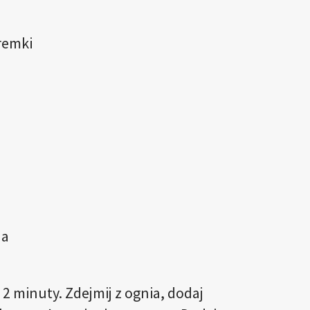
remki
na
 2 minuty. Zdejmij z ognia, dodaj