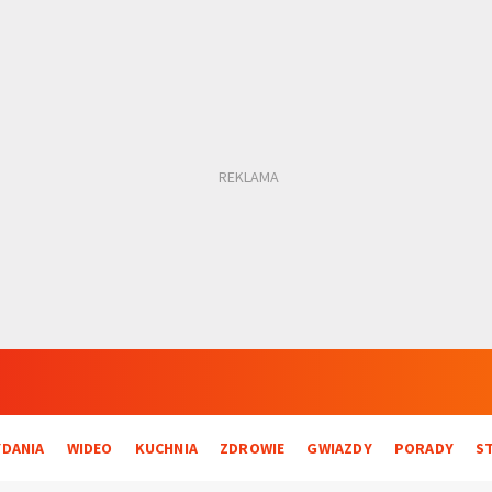
DANIA
WIDEO
KUCHNIA
ZDROWIE
GWIAZDY
PORADY
S