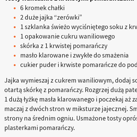
6 kromek chałki
2 duże jajka “zerówki”
1 szklanka świeżo wyciśniętego soku z k
1 opakowanie cukru waniliowego
skórka z 1 krwistej pomarańczy
masło klarowane i zwykłe do smażenia
cukier puder i krwiste pomarańcze do po
Jajka wymieszaj z cukrem waniliowym, dodaj so
otartą skórkę z pomarańczy. Rozgrzej dużą patel
1 dużą łyżkę masła klarowanego i poczekaj aż z
maczaj z dwóch stron w miksturze jajecznej. Sm
strony na średnim ogniu. Usmażone tosty opró
plasterkami pomarańczy.