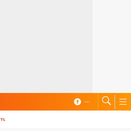
...
TYL