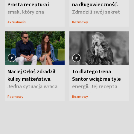
Prosta receptura i
na długowieczność.
smak, który zna
Zdradzili swój sekret
Lubelszczyzna
Aktualności
Rozmowy
Maciej Orłoś zdradził
To dlatego Irena
kulisy małżeństwa.
Santor wciąż ma tyle
Jedna sytuacja wraca
energii. Jej recepta
jak bumerang
jest zaskakująco
Rozmowy
Rozmowy
prosta