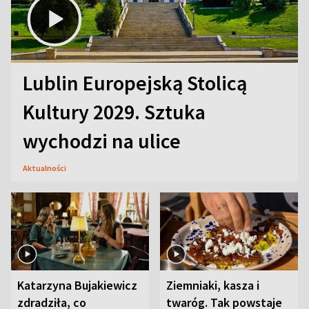
Lublin Europejską Stolicą
Kultury 2029. Sztuka
wychodzi na ulice
Aktualności
Katarzyna Bujakiewicz
Ziemniaki, kasza i
zdradziła, co
twaróg. Tak powstaje