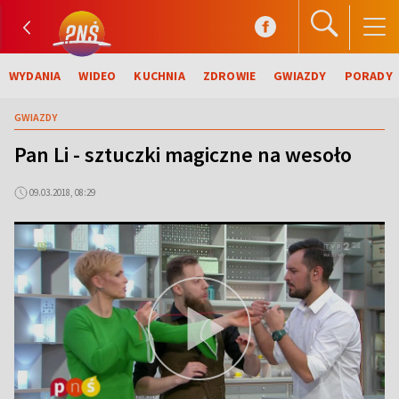
WYDANIA
WIDEO
KUCHNIA
ZDROWIE
GWIAZDY
PORADY
GWIAZDY
Pan Li - sztuczki magiczne na wesoło
09.03.2018, 08:29