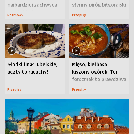
najbardziej zachwyca
słynny piróg biłgorajski
ją w Lublinie
Rozmowy
Przepisy
Słodki finał lubelskiej
Mięso, kiełbasa i
uczty to racuchy!
kiszony ogórek. Ten
forszmak to prawdziwa
uczta
Przepisy
Przepisy