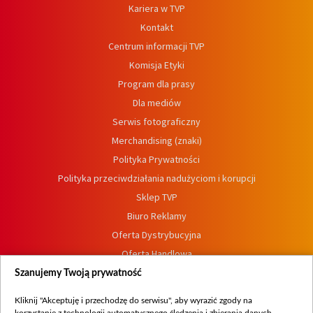
Kariera w TVP
Kontakt
Centrum informacji TVP
Komisja Etyki
Program dla prasy
Dla mediów
Serwis fotograficzny
Merchandising (znaki)
Polityka Prywatności
Polityka przeciwdziałania nadużyciom i korupcji
Sklep TVP
Biuro Reklamy
Oferta Dystrybucyjna
Oferta Handlowa
Dostępność
Szanujemy Twoją prywatność
Moje zgody
Kliknij "Akceptuję i przechodzę do serwisu", aby wyrazić zgody na
Procedura zgłoszeń wewnętrznych