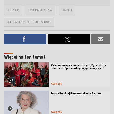
#LUDZIK
#ONE MAN SHOW
#PAN LI
#„LUDZIK CZYLI ONE MAN SHOW”
Więcej na ten temat
Czas na świąteczne emocje! „Pytanie na
śniadanie” prezentuje wyjątkowy spot
Gwiazdy
Dama Polskiej Piosenki - Irena Santor
Gwiazdy