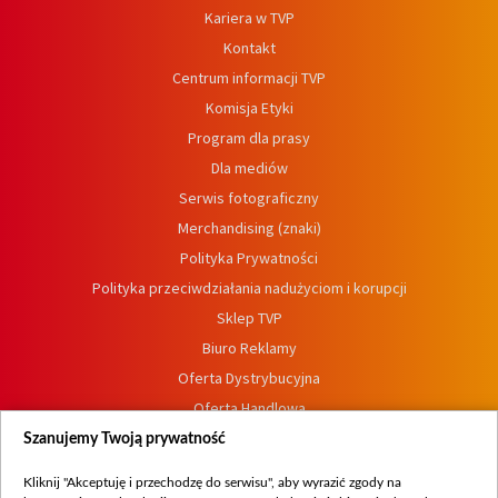
Kariera w TVP
Kontakt
Centrum informacji TVP
Komisja Etyki
Program dla prasy
Dla mediów
Serwis fotograficzny
Merchandising (znaki)
Polityka Prywatności
Polityka przeciwdziałania nadużyciom i korupcji
Sklep TVP
Biuro Reklamy
Oferta Dystrybucyjna
Oferta Handlowa
Dostępność
Szanujemy Twoją prywatność
Moje zgody
Kliknij "Akceptuję i przechodzę do serwisu", aby wyrazić zgody na