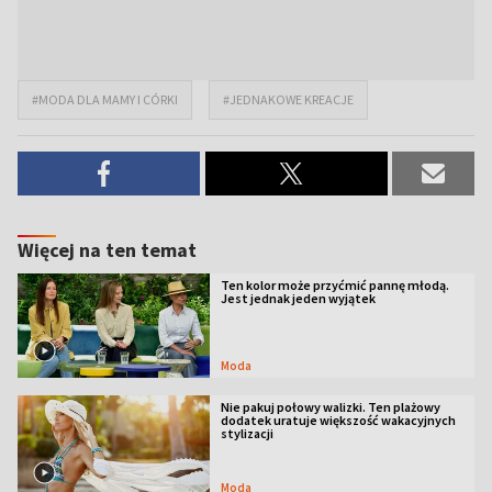
#MODA DLA MAMY I CÓRKI
#JEDNAKOWE KREACJE
Więcej na ten temat
Ten kolor może przyćmić pannę młodą.
Jest jednak jeden wyjątek
Moda
Nie pakuj połowy walizki. Ten plażowy
dodatek uratuje większość wakacyjnych
stylizacji
Moda