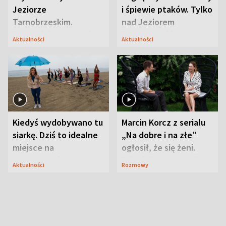
Jeziorze
i śpiewie ptaków. Tylko
Tarnobrzeskim.
nad Jeziorem
Przyrodnicy zwracają
Tarnobrzeskim
Aktualności
Aktualności
uwagę na coś jeszcze
Kiedyś wydobywano tu
Marcin Korcz z serialu
siarkę. Dziś to idealne
„Na dobre i na złe”
miejsce na
ogłosił, że się żeni.
wypoczynek
Zdradził, co zmienił
Aktualności
Rozmowy
syn