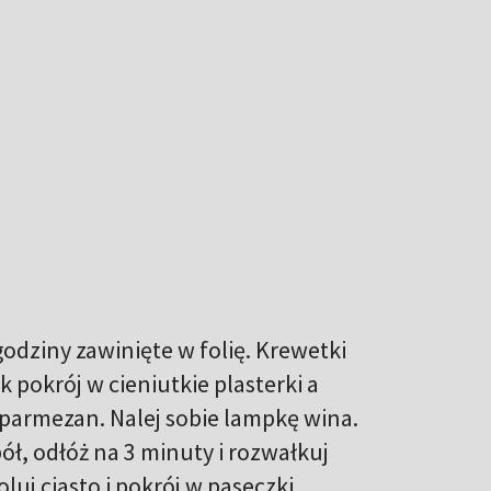
 godziny zawinięte w folię. Krewetki
k pokrój w cieniutkie plasterki a
yj parmezan. Nalej sobie lampkę wina.
pół, odłóż na 3 minuty i rozwałkuj
luj ciasto i pokrój w paseczki