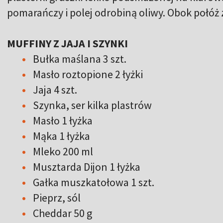
pomarańczy i polej odrobiną oliwy. Obok połóż
MUFFINY Z JAJA I SZYNKI
Bułka maślana 3 szt.
Masło roztopione 2 łyżki
Jaja 4 szt.
Szynka, ser kilka plastrów
Masło 1 łyżka
Mąka 1 łyżka
Mleko 200 ml
Musztarda Dijon 1 łyżka
Gałka muszkatołowa 1 szt.
Pieprz, sól
Cheddar 50 g