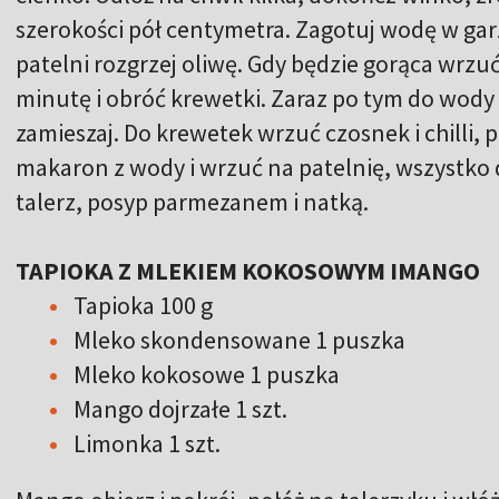
szerokości pół centymetra. Zagotuj wodę w garze
patelni rozgrzej oliwę. Gdy będzie gorąca wrzuć
minutę i obróć krewetki. Zaraz po tym do wody
zamieszaj. Do krewetek wrzuć czosnek i chilli, 
makaron z wody i wrzuć na patelnię, wszystko d
talerz, posyp parmezanem i natką.
TAPIOKA Z MLEKIEM KOKOSOWYM IMANGO
Tapioka 100 g
Mleko skondensowane 1 puszka
Mleko kokosowe 1 puszka
Mango dojrzałe 1 szt.
Limonka 1 szt.