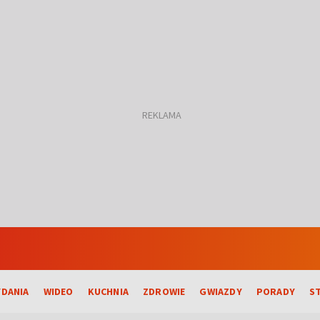
DANIA
WIDEO
KUCHNIA
ZDROWIE
GWIAZDY
PORADY
S