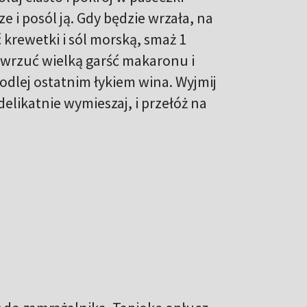
 i posól ją. Gdy będzie wrzała, na
 krewetki i sól morską, smaż 1
 wrzuć wielką garść makaronu i
podlej ostatnim łykiem wina. Wyjmij
elikatnie wymieszaj, i przełóż na