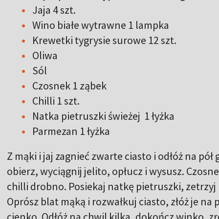
Jaja 4 szt.
Wino białe wytrawne 1 lampka
Krewetki tygrysie surowe 12 szt.
Oliwa
Sól
Czosnek 1 ząbek
Chilli 1 szt.
Natka pietruszki świeżej 1 łyżka
Parmezan 1 łyżka
Z mąki i jaj zagnieć zwarte ciasto i odłóż na pół
obierz, wyciągnij jelito, opłucz i wysusz. Czosne
chilli drobno. Posiekaj natkę pietruszki, zetrz
Oprósz blat mąką i rozwałkuj ciasto, złóż je na 
cienko. Odłóż na chwil kilka, dokończ winko, zro