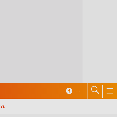
...
TYL