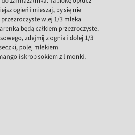
ż do zamrażalnika. Tapiokę opłucz
sz ogień i mieszaj, by się nie
ę przezroczyste wlej 1/3 mleka
ziarenka będą całkiem przezroczyste.
sowego, zdejmij z ognia i dolej 1/3
eczki, polej mlekiem
go i skrop sokiem z limonki.