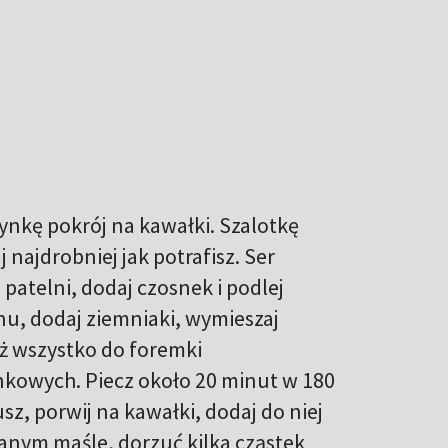
zynkę pokrój na kawałki. Szalotkę
 najdrobniej jak potrafisz. Ser
patelni, dodaj czosnek i podlej
nu, dodaj ziemniaki, wymieszaj
łóż wszystko do foremki
kowych. Piecz około 20 minut w 180
z, porwij na kawałki, dodaj do niej
anym maśle, dorzuć kilka cząstek