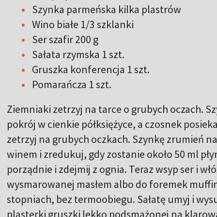
Szynka parmeńska kilka plastrów
Wino białe 1/3 szklanki
Ser szafir 200 g
Sałata rzymska 1 szt.
Gruszka konferencja 1 szt.
Pomarańcza 1 szt.
Ziemniaki zetrzyj na tarce o grubych oczach. S
pokrój w cienkie półksiężyce, a czosnek posiekaj
zetrzyj na grubych oczkach. Szynkę zrumień na 
winem i zredukuj, gdy zostanie około 50 ml pły
porządnie i zdejmij z ognia. Teraz wsyp ser i w
wysmarowanej masłem albo do foremek muffin
stopniach, bez termoobiegu. Sałatę umyj i wysus
plasterki gruszki lekko podsmażonej na klarow