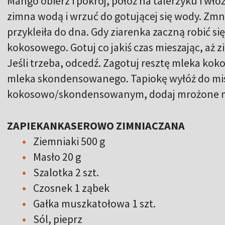
Mango obierz i pokrój, połóż na talerzyku i włó
zimna wodą i wrzuć do gotującej się wody. Zmniej
przykleiła do dna. Gdy ziarenka zaczną robić si
kokosowego. Gotuj co jakiś czas mieszając, aż 
Jeśli trzeba, odcedź. Zagotuj resztę mleka koko
mleka skondensowanego. Tapiokę wyłóż do mis
kokosowo/skondensowanym, dodaj mrożone man
ZAPIEKANKASEROWO ZIMNIACZANA
Ziemniaki 500 g
Masło 20 g
Szalotka 2 szt.
Czosnek 1 ząbek
Gałka muszkatołowa 1 szt.
Sól, pieprz