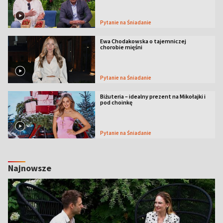
Pytanie na Śniadanie
Ewa Chodakowska o tajemniczej
chorobie mięśni
Pytanie na Śniadanie
Biżuteria – idealny prezent na Mikołajki i
pod choinkę
Pytanie na Śniadanie
Najnowsze