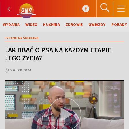
WYDANIA
WIDEO
KUCHNIA
ZDROWIE
GWIAZDY
PORADY
PYTANIE NA ŚNIADANIE
JAK DBAĆ O PSA NA KAZDYM ETAPIE
JEGO ŻYCIA?
08.03.2018, 08:54