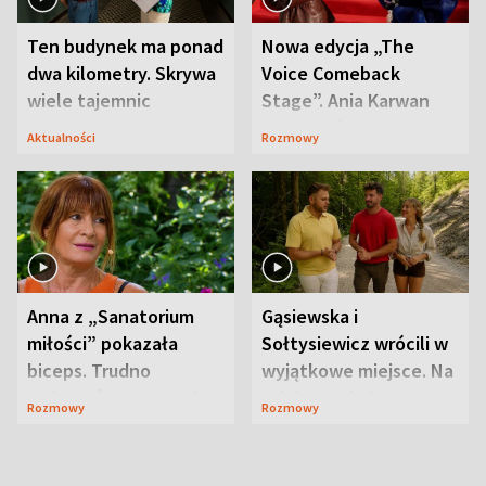
Ten budynek ma ponad
Nowa edycja „The
dwa kilometry. Skrywa
Voice Comeback
wiele tajemnic
Stage”. Ania Karwan
zapowiada
Aktualności
Rozmowy
niespodzianki
Anna z „Sanatorium
Gąsiewska i
miłości” pokazała
Sołtysiewicz wrócili w
biceps. Trudno
wyjątkowe miejsce. Na
uwierzyć, co przeszła
szlaku czekał
Rozmowy
Rozmowy
wcześniej
niedźwiedź