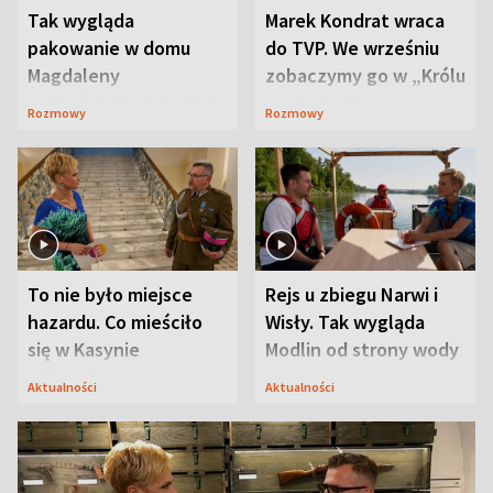
Tak wygląda
Marek Kondrat wraca
pakowanie w domu
do TVP. We wrześniu
Magdaleny
zobaczymy go w „Królu
Waligórskiej-Lisieckiej.
Maciusiu I”
Rozmowy
Rozmowy
Mąż nie odpuszcza
To nie było miejsce
Rejs u zbiegu Narwi i
hazardu. Co mieściło
Wisły. Tak wygląda
się w Kasynie
Modlin od strony wody
Oficerskim?
Aktualności
Aktualności