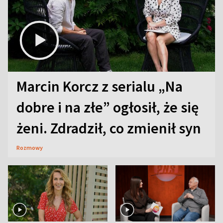
Marcin Korcz z serialu „Na
dobre i na złe” ogłosił, że się
żeni. Zdradził, co zmienił syn
Rozmowy