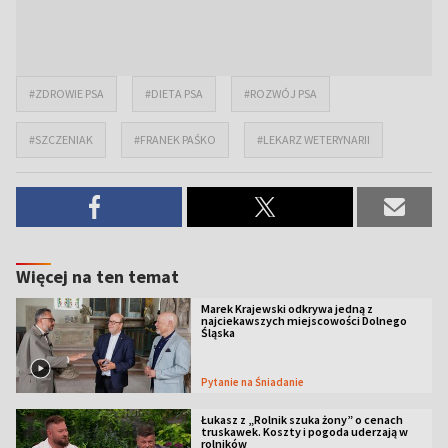
#ZDROWIE PSA
#DIETA PSA
#ROZWÓJ PSA
#SZCZENIAK
#FRANEK PAŚKO
#LEKARZ WETERYNARII
Więcej na ten temat
Marek Krajewski odkrywa jedną z
najciekawszych miejscowości Dolnego
Śląska
Pytanie na Śniadanie
Łukasz z „Rolnik szuka żony” o cenach
truskawek. Koszty i pogoda uderzają w
rolników