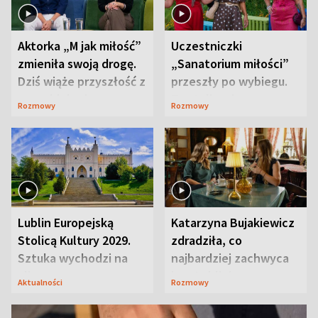
Aktorka „M jak miłość”
Uczestniczki
zmieniła swoją drogę.
„Sanatorium miłości”
Dziś wiąże przyszłość z
przeszły po wybiegu.
neurobiologią
Te stylizacje
Rozmowy
Rozmowy
przyciągały wzrok
Lublin Europejską
Katarzyna Bujakiewicz
Stolicą Kultury 2029.
zdradziła, co
Sztuka wychodzi na
najbardziej zachwyca
ulice
ją w Lublinie
Aktualności
Rozmowy