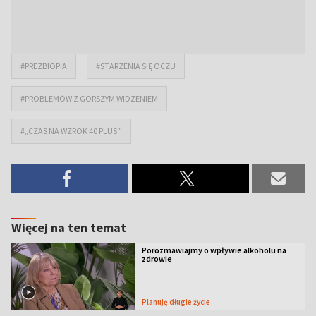
#PREZBIOPIA
#STARZENIA SIĘ OCZU
#PROBLEMÓW Z GORSZYM WIDZENIEM
#„CZAS NA WZROK 40 PLUS ”
Więcej na ten temat
Porozmawiajmy o wpływie alkoholu na
zdrowie
Planuję długie życie