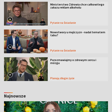
Ministerstwo Zdrowia chce całkowitego
zakazu reklam alkoholu
Pytanie na Śniadanie
Nowotwory u mężczyzn - nadal tematem
tabu?
Pytanie na Śniadanie
Porozmawiajmy o zdrowym sercu i
mózgu
Planuję długie życie
Najnowsze