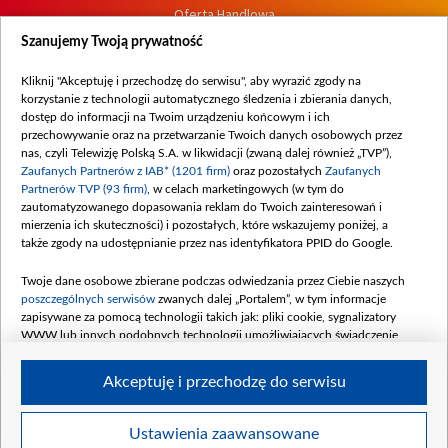
Oferta Handlowa
Dostępność
Szanujemy Twoją prywatność
Moje zgody
Kliknij "Akceptuję i przechodzę do serwisu", aby wyrazić zgody na
Procedura zgłoszeń wewnętrznych
korzystanie z technologii automatycznego śledzenia i zbierania danych,
dostęp do informacji na Twoim urządzeniu końcowym i ich
przechowywanie oraz na przetwarzanie Twoich danych osobowych przez
nas, czyli Telewizję Polską S.A. w likwidacji (zwaną dalej również „TVP”),
Zaufanych Partnerów z IAB* (1201 firm)
oraz pozostałych
Zaufanych
Partnerów TVP (93 firm)
, w celach marketingowych (w tym do
zautomatyzowanego dopasowania reklam do Twoich zainteresowań i
mierzenia ich skuteczności) i pozostałych, które wskazujemy poniżej, a
także zgody na udostępnianie przez nas identyfikatora PPID do Google.
Twoje dane osobowe zbierane podczas odwiedzania przez Ciebie naszych
poszczególnych serwisów
zwanych dalej „Portalem”, w tym informacje
zapisywane za pomocą technologii takich jak: pliki cookie, sygnalizatory
WWW lub innych podobnych technologii umożliwiających świadczenie
dopasowanych i bezpiecznych usług, personalizację treści oraz reklam,
udostępnianie funkcji mediów społecznościowych oraz analizowanie ruchu
Akceptuję i przechodzę do serwisu
w Internecie.
Twoje dane osobowe zbierane podczas odwiedzania przez Ciebie
Ustawienia zaawansowane
poszczególnych serwisów
na Portalu, takie jak adresy IP, identyfikatory