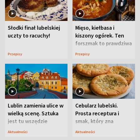
Słodki finał lubelskiej
Mięso, kiełbasa i
uczty to racuchy!
kiszony ogórek. Ten
forszmak to prawdziwa
uczta
Przepisy
Przepisy
Lublin zamienia ulice w
Cebularz lubelski.
wielką scenę. Sztuka
Prosta receptura i
jest tu wszędzie
smak, który zna
Lubelszczyzna
Aktualności
Aktualności