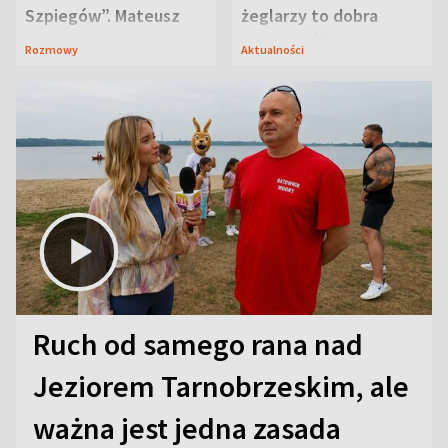
Szpiegów”. Mateusz
żeglarzy to dobra
Janicki odsłonił
wiadomość
Rozmowy
Aktualności
aktorski sekret
Ruch od samego rana nad
Jeziorem Tarnobrzeskim, ale
ważna jest jedna zasada