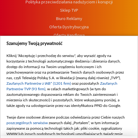
Polityka przeciwdziałania nadużyciom i korupcji
Sklep TVP
Biuro Reklamy
Oferta Dystrybucyjna
Oferta Handlowa
Dostępność
Szanujemy Twoją prywatność
Moje zgody
Kliknij "Akceptuję i przechodzę do serwisu", aby wyrazić zgody na
Procedura zgłoszeń wewnętrznych
korzystanie z technologii automatycznego śledzenia i zbierania danych,
dostęp do informacji na Twoim urządzeniu końcowym i ich
przechowywanie oraz na przetwarzanie Twoich danych osobowych przez
nas, czyli Telewizję Polską S.A. w likwidacji (zwaną dalej również „TVP”),
Zaufanych Partnerów z IAB* (1201 firm)
oraz pozostałych
Zaufanych
Partnerów TVP (93 firm)
, w celach marketingowych (w tym do
zautomatyzowanego dopasowania reklam do Twoich zainteresowań i
mierzenia ich skuteczności) i pozostałych, które wskazujemy poniżej, a
także zgody na udostępnianie przez nas identyfikatora PPID do Google.
Twoje dane osobowe zbierane podczas odwiedzania przez Ciebie naszych
poszczególnych serwisów
zwanych dalej „Portalem”, w tym informacje
zapisywane za pomocą technologii takich jak: pliki cookie, sygnalizatory
WWW lub innych podobnych technologii umożliwiających świadczenie