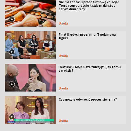
Nie masz czasu przed firmową kolacją?
Ten patent uratuje każdy makijaż po
całym dniu pracy
Uroda
Finał 8. edycji programu: Twoja nowa
figura
Uroda
"Ratunku! Moje usta znikają!" - jak temu
zaradzić?
Uroda
Czy można odwrócić proces siwienia?
Uroda