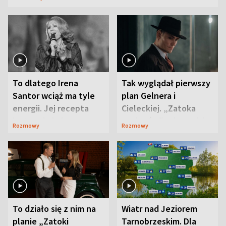
To dlatego Irena
Tak wyglądał pierwszy
Santor wciąż ma tyle
plan Gelnera i
energii. Jej recepta
Cieleckiej. „Zatoka
jest zaskakująco
szpiegów” od razu ich
Rozmowy
Rozmowy
prosta
zaskoczyła
To działo się z nim na
Wiatr nad Jeziorem
planie „Zatoki
Tarnobrzeskim. Dla