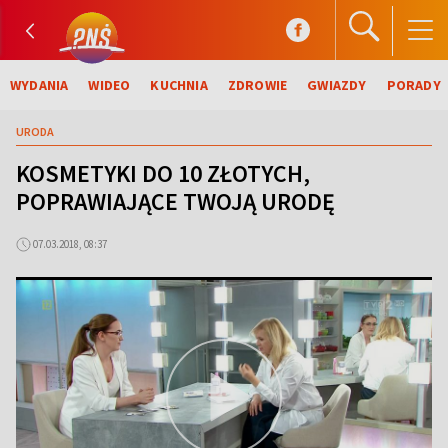
WYDANIA
WIDEO
KUCHNIA
ZDROWIE
GWIAZDY
PORADY
URODA
KOSMETYKI DO 10 ZŁOTYCH,
POPRAWIAJĄCE TWOJĄ URODĘ
07.03.2018, 08:37