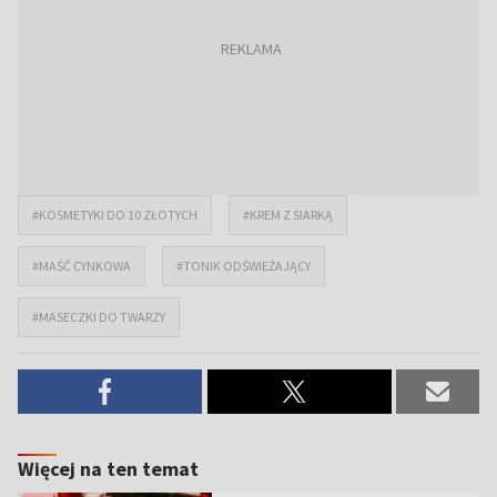
#KOSMETYKI DO 10 ZŁOTYCH
#KREM Z SIARKĄ
#MAŚĆ CYNKOWA
#TONIK ODŚWIEŻAJĄCY
#MASECZKI DO TWARZY
Więcej na ten temat