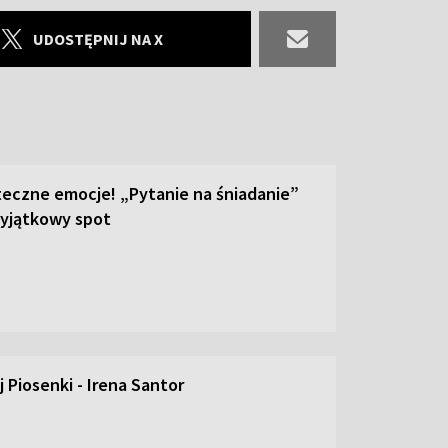
UDOSTĘPNIJ NA X
teczne emocje! „Pytanie na śniadanie”
yjątkowy spot
 Piosenki - Irena Santor