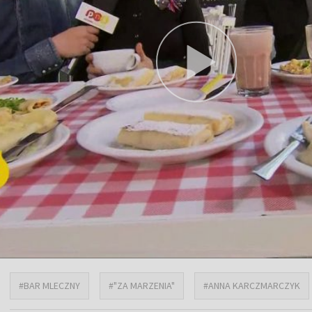
#BAR MLECZNY
#"ZA MARZENIA"
#ANNA KARCZMARCZYK