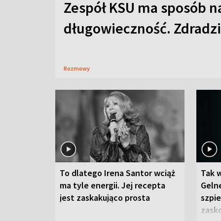
Zespół KSU ma sposób n
długowieczność. Zdradzil
Rozmowy
To dlatego Irena Santor wciąż
Tak 
ma tyle energii. Jej recepta
Gelne
jest zaskakująco prosta
szpie
zask