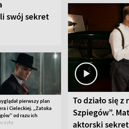
a
i swój sekret
To działo się z
wyglądał pierwszy plan
ra i Cieleckiej. „Zatoka
Szpiegów”. Mat
gów” od razu ich
aktorski sekret
oczyła