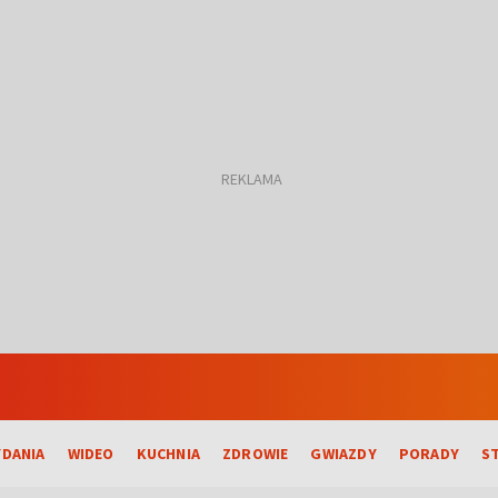
DANIA
WIDEO
KUCHNIA
ZDROWIE
GWIAZDY
PORADY
S