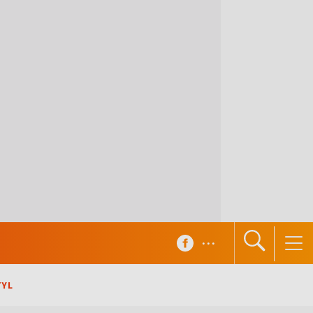
...
TYL