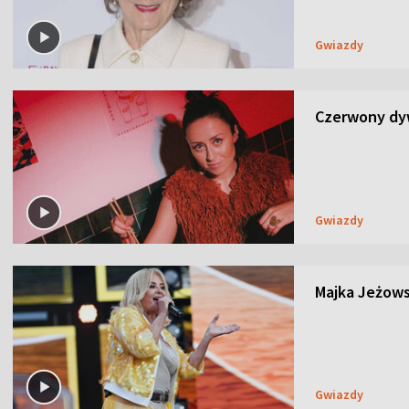
Gwiazdy
Czerwony dyw
Gwiazdy
Majka Jeżows
Gwiazdy