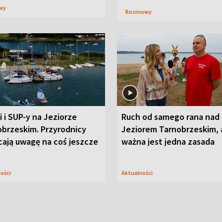
wy
Rozmowy
i i SUP-y na Jeziorze
Ruch od samego rana nad
obrzeskim. Przyrodnicy
Jeziorem Tarnobrzeskim, 
cają uwagę na coś jeszcze
ważna jest jedna zasada
ności
Aktualności