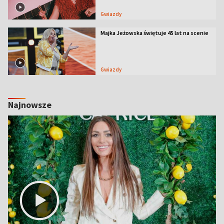
Gwiazdy
Majka Jeżowska świętuje 45 lat na scenie
Gwiazdy
Najnowsze