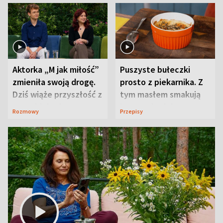
Aktorka „M jak miłość”
Puszyste bułeczki
zmieniła swoją drogę.
prosto z piekarnika. Z
Dziś wiąże przyszłość z
tym masłem smakują
neurobiologią
jeszcze lepiej
Rozmowy
Przepisy