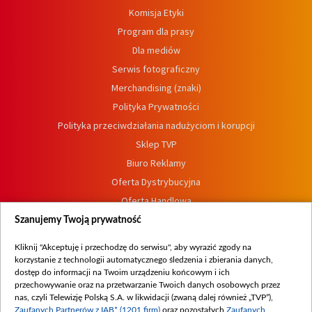
Komisja Etyki
Program dla prasy
Dla mediów
Serwis fotograficzny
Merchandising (znaki)
Polityka Prywatności
Polityka przeciwdziałania nadużyciom i korupcji
Sklep TVP
Biuro Reklamy
Oferta Dystrybucyjna
Oferta Handlowa
Dostępność
Szanujemy Twoją prywatność
Moje zgody
Kliknij "Akceptuję i przechodzę do serwisu", aby wyrazić zgody na
Procedura zgłoszeń wewnętrznych
korzystanie z technologii automatycznego śledzenia i zbierania danych,
dostęp do informacji na Twoim urządzeniu końcowym i ich
przechowywanie oraz na przetwarzanie Twoich danych osobowych przez
nas, czyli Telewizję Polską S.A. w likwidacji (zwaną dalej również „TVP”),
Zaufanych Partnerów z IAB* (1201 firm)
oraz pozostałych
Zaufanych