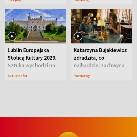
smakiem
przyciągały wzrok
Lublin Europejską
Katarzyna Bujakiewicz
Stolicą Kultury 2029.
zdradziła, co
Sztuka wychodzi na
najbardziej zachwyca
ulice
ją w Lublinie
Aktualności
Rozmowy