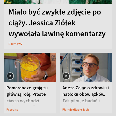
Miało być zwykłe zdjęcie po
ciąży. Jessica Ziółek
wywołała lawinę komentarzy
Rozmowy
Pomarańcze grają tu
Aneta Zając o zdrowiu i
główną rolę. Proste
natłoku obowiązków.
ciasto wychodzi
Tak pilnuje badań i
wyjątkowo wilgotne
wizyt
Przepisy
Planuję długie życie