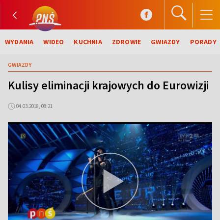
WYDANIA
WIDEO
KUCHNIA
ZDROWIE
GWIAZDY
PORADY
GWIAZDY
Kulisy eliminacji krajowych do Eurowizji
04.03.2018, 08:21