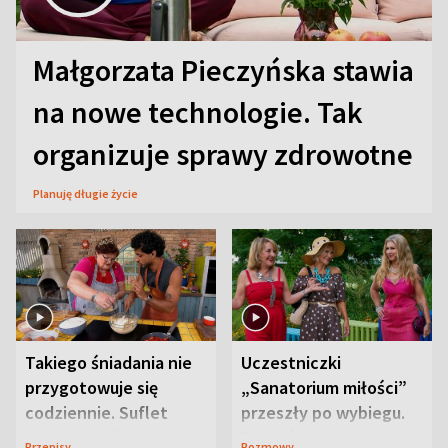
Małgorzata Pieczyńska stawia
na nowe technologie. Tak
organizuje sprawy zdrowotne
Planuję długie życie
Takiego śniadania nie
Uczestniczki
przygotowuje się
„Sanatorium miłości”
codziennie. Suflet
przeszły po wybiegu.
serowy zachwyca
Te stylizacje
Przepisy
Rozmowy