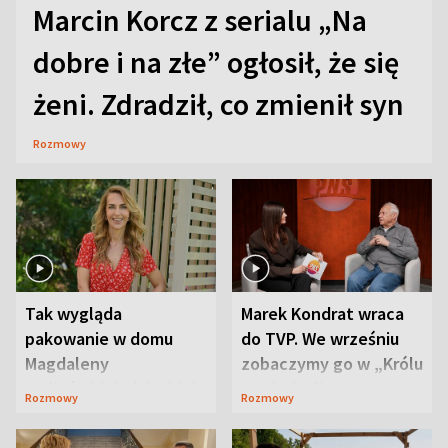
Marcin Korcz z serialu „Na
dobre i na złe” ogłosił, że się
żeni. Zdradził, co zmienił syn
Rozmowy
Tak wygląda
Marek Kondrat wraca
pakowanie w domu
do TVP. We wrześniu
Magdaleny
zobaczymy go w „Królu
Waligórskiej-Lisieckiej.
Maciusiu I”
Rozmowy
Rozmowy
Mąż nie odpuszcza