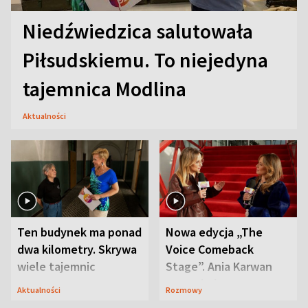
Niedźwiedzica salutowała
Piłsudskiemu. To niejedyna
tajemnica Modlina
Aktualności
Ten budynek ma ponad
Nowa edycja „The
dwa kilometry. Skrywa
Voice Comeback
wiele tajemnic
Stage”. Ania Karwan
zapowiada
Aktualności
Rozmowy
niespodzianki