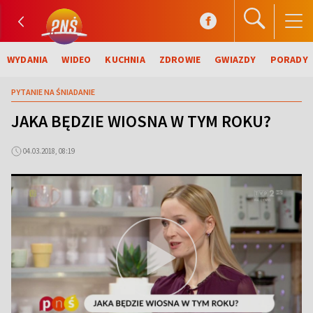
WYDANIA
WIDEO
KUCHNIA
ZDROWIE
GWIAZDY
PORADY
PYTANIE NA ŚNIADANIE
JAKA BĘDZIE WIOSNA W TYM ROKU?
04.03.2018, 08:19