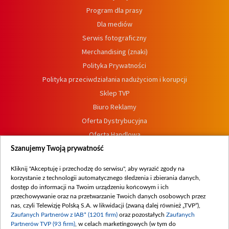
Program dla prasy
Dla mediów
Serwis fotograficzny
Merchandising (znaki)
Polityka Prywatności
Polityka przeciwdziałania nadużyciom i korupcji
Sklep TVP
Biuro Reklamy
Oferta Dystrybucyjna
Oferta Handlowa
Dostępność
Szanujemy Twoją prywatność
Moje zgody
Kliknij "Akceptuję i przechodzę do serwisu", aby wyrazić zgody na
Procedura zgłoszeń wewnętrznych
korzystanie z technologii automatycznego śledzenia i zbierania danych,
dostęp do informacji na Twoim urządzeniu końcowym i ich
przechowywanie oraz na przetwarzanie Twoich danych osobowych przez
nas, czyli Telewizję Polską S.A. w likwidacji (zwaną dalej również „TVP”),
Zaufanych Partnerów z IAB* (1201 firm)
oraz pozostałych
Zaufanych
Partnerów TVP (93 firm)
, w celach marketingowych (w tym do