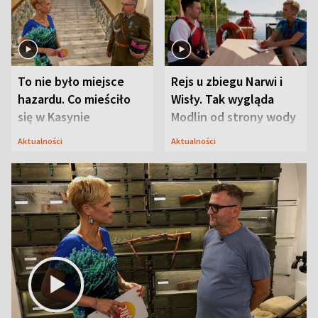
To nie było miejsce
Rejs u zbiegu Narwi i
hazardu. Co mieściło
Wisły. Tak wygląda
się w Kasynie
Modlin od strony wody
Oficerskim?
Aktualności
Aktualności