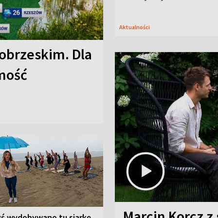
Aktualności
obrzeskim. Dla
omość
Marcin Korcz z 
yś wydobywano tu siarkę.