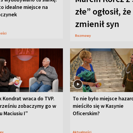
to idealne miejsce na
złe” ogłosił, że
czynek
zmienił syn
ności
Rozmowy
k Kondrat wraca do TVP.
To nie było miejsce hazar
rześniu zobaczymy go w
mieściło się w Kasynie
u Maciusiu I”
Oficerskim?
wy
Aktualności