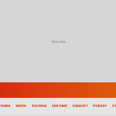
DANIA
WIDEO
KUCHNIA
ZDROWIE
GWIAZDY
PORADY
S