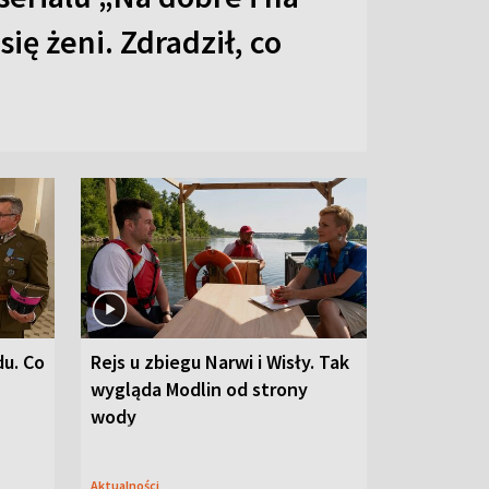
 się żeni. Zdradził, co
du. Co
Rejs u zbiegu Narwi i Wisły. Tak
wygląda Modlin od strony
wody
Aktualności