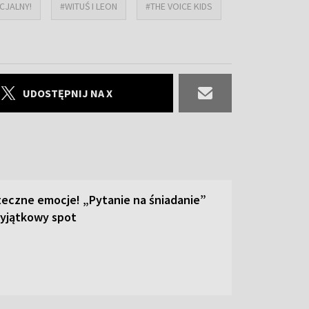
CJALNY!
#WITUŚ I LEON
#THE VOICE KIDS
UDOSTĘPNIJ NA X
teczne emocje! „Pytanie na śniadanie”
yjątkowy spot