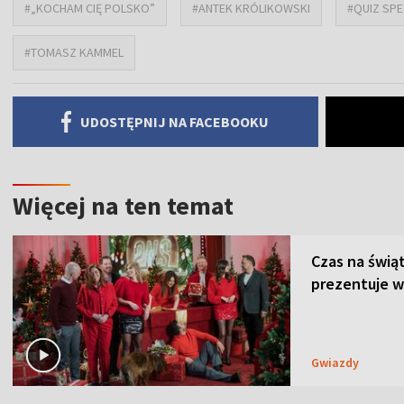
#„KOCHAM CIĘ POLSKO”
#ANTEK KRÓLIKOWSKI
#QUIZ SPE
#TOMASZ KAMMEL
UDOSTĘPNIJ NA FACEBOOKU
Więcej na ten temat
Czas na świą
prezentuje w
Gwiazdy