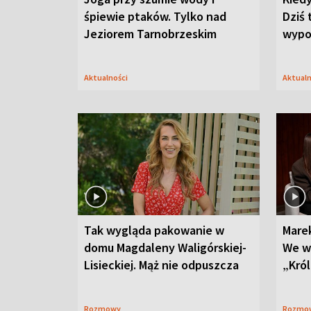
śpiewie ptaków. Tylko nad
Dziś 
Jeziorem Tarnobrzeskim
wypo
Aktualności
Aktual
Tak wygląda pakowanie w
Mare
domu Magdaleny Waligórskiej-
We w
Lisieckiej. Mąż nie odpuszcza
„Król
Rozmowy
Rozmo