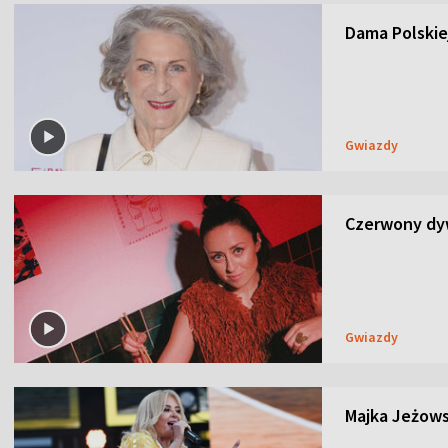
Dama Polskiej
Gwiazdy
Czerwony dyw
Gwiazdy
Majka Jeżows