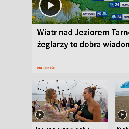
Wiatr nad Jeziorem Tarn
żeglarzy to dobra wiad
Aktualności
Joga przy szumie wody i
Kied