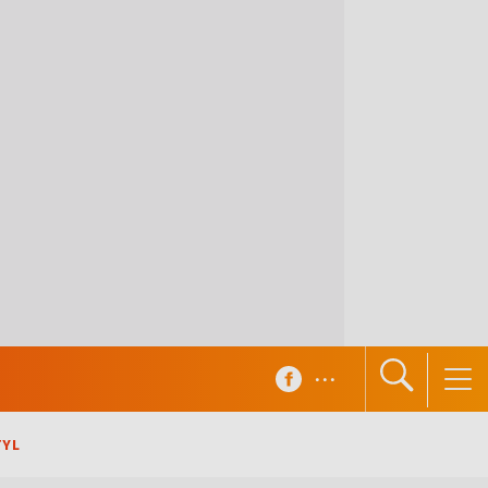
...
TYL