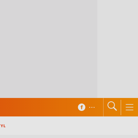
...
TYL