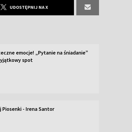
UDOSTĘPNIJ NA X
teczne emocje! „Pytanie na śniadanie”
yjątkowy spot
 Piosenki - Irena Santor