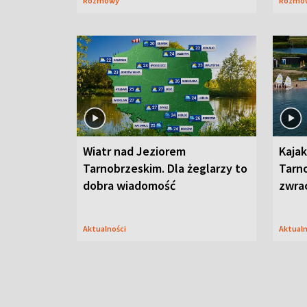
Rozmowy
Rozmo
Wiatr nad Jeziorem
Kajak
Tarnobrzeskim. Dla żeglarzy to
Tarn
dobra wiadomość
zwra
Aktualności
Aktual