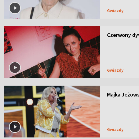
Gwiazdy
Czerwony dyw
Gwiazdy
Majka Jeżows
Gwiazdy