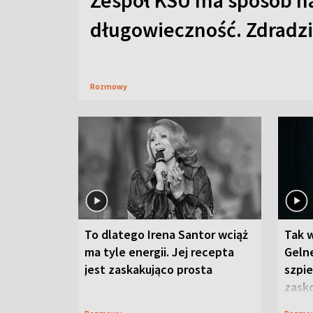
Zespół KSU ma sposób n
długowieczność. Zdradzil
Rozmowy
To dlatego Irena Santor wciąż
Tak 
ma tyle energii. Jej recepta
Gelne
jest zaskakująco prosta
szpie
zask