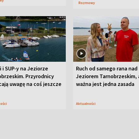
wy
Rozmowy
i i SUP-y na Jeziorze
Ruch od samego rana nad
obrzeskim. Przyrodnicy
Jeziorem Tarnobrzeskim, 
cają uwagę na coś jeszcze
ważna jest jedna zasada
ności
Aktualności