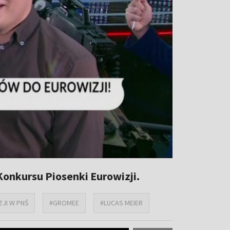
onkursu Piosenki Eurowizji.
ZJI W PNŚ
#GROMEE
#LUCAS MEIER