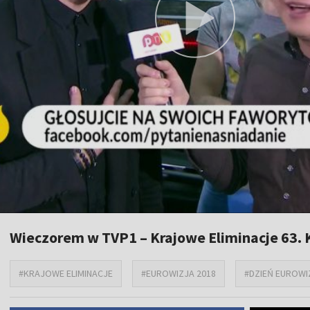
Wieczorem w TVP1 – Krajowe Eliminacje 63. K
#KRAJOWE ELIMINACJE
#EUROWIZJA 2018
#DZIEŃ EUROWI