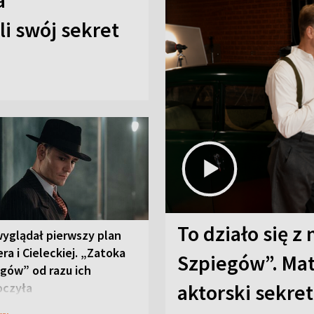
a
i swój sekret
To działo się z
wyglądał pierwszy plan
ra i Cieleckiej. „Zatoka
Szpiegów”. Mat
gów” od razu ich
aktorski sekret
oczyła