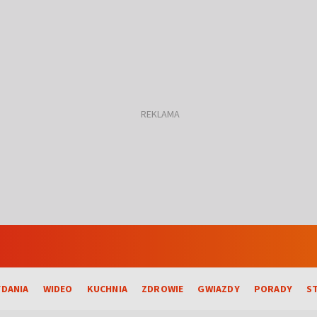
DANIA
WIDEO
KUCHNIA
ZDROWIE
GWIAZDY
PORADY
S