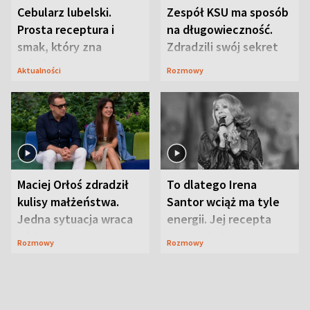
Cebularz lubelski.
Zespół KSU ma sposób
Prosta receptura i
na długowieczność.
smak, który zna
Zdradzili swój sekret
Lubelszczyzna
Aktualności
Rozmowy
Maciej Orłoś zdradził
To dlatego Irena
kulisy małżeństwa.
Santor wciąż ma tyle
Jedna sytuacja wraca
energii. Jej recepta
jak bumerang
jest zaskakująco
Rozmowy
Rozmowy
prosta