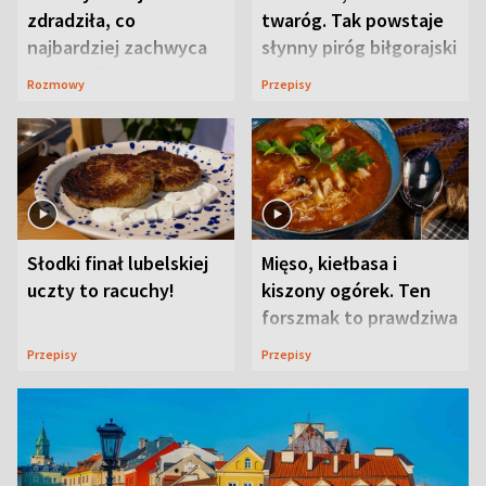
zdradziła, co
twaróg. Tak powstaje
najbardziej zachwyca
słynny piróg biłgorajski
ją w Lublinie
Rozmowy
Przepisy
Słodki finał lubelskiej
Mięso, kiełbasa i
uczty to racuchy!
kiszony ogórek. Ten
forszmak to prawdziwa
uczta
Przepisy
Przepisy