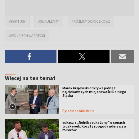
#KAKTUSY
#SUKULENTY
#ROŚLINY DONICZKOWE
#WOJCIECH WARDECKI
Więcej na ten temat
Marek Krajewski odkrywa jedną z
najciekawszych miejscowości Dolnego
Śląska
Pytanie na Śniadanie
Łukasz z „Rolnik szuka żony” o cenach
truskawek. Koszty i pogoda uderzają w
rolników