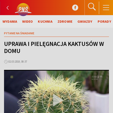
WYDANIA
WIDEO
KUCHNIA
ZDROWIE
GWIAZDY
PORADY
PYTANIE NA ŚNIADANIE
UPRAWA I PIELĘGNACJA KAKTUSÓW W
DOMU
02.03.2018, 08:37