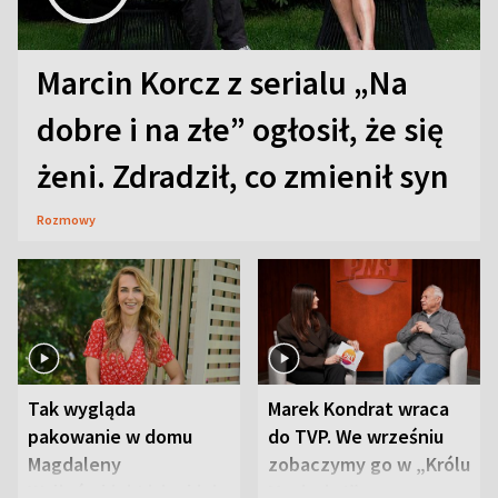
Marcin Korcz z serialu „Na
dobre i na złe” ogłosił, że się
żeni. Zdradził, co zmienił syn
Rozmowy
Tak wygląda
Marek Kondrat wraca
pakowanie w domu
do TVP. We wrześniu
Magdaleny
zobaczymy go w „Królu
Waligórskiej-Lisieckiej.
Maciusiu I”