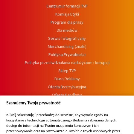
Centrum informacji TVP
Komisja Etyki
Program dla prasy
Dla mediów
Serwis fotograficzny
Merchandising (znaki)
Polityka Prywatności
Polityka przeciwdziałania nadużyciom i korupcji
Sklep TVP
Biuro Reklamy
Oferta Dystrybucyjna
Oferta Handlowa
Dostępność
Szanujemy Twoją prywatność
Moje zgody
Kliknij "Akceptuję i przechodzę do serwisu", aby wyrazić zgody na
Procedura zgłoszeń wewnętrznych
korzystanie z technologii automatycznego śledzenia i zbierania danych,
dostęp do informacji na Twoim urządzeniu końcowym i ich
przechowywanie oraz na przetwarzanie Twoich danych osobowych przez