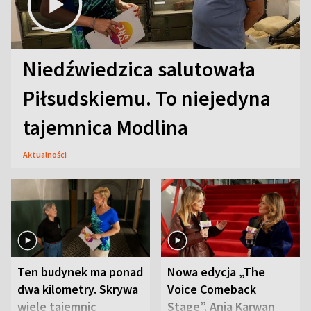
Niedźwiedzica salutowała
Piłsudskiemu. To niejedyna
tajemnica Modlina
Aktualności
Ten budynek ma ponad
Nowa edycja „The
dwa kilometry. Skrywa
Voice Comeback
wiele tajemnic
Stage”. Ania Karwan