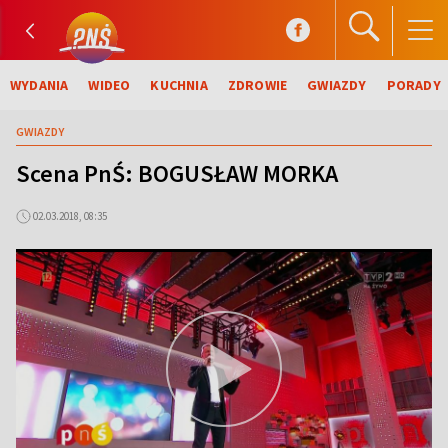
WYDANIA
WIDEO
KUCHNIA
ZDROWIE
GWIAZDY
PORADY
GWIAZDY
Scena PnŚ: BOGUSŁAW MORKA
02.03.2018, 08:35