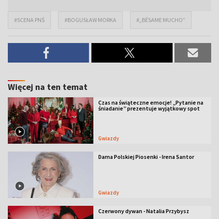
#SCENA PNŚ
#BOGUSŁAW MORKA
#„BÉSAME MUCHO”
Więcej na ten temat
Czas na świąteczne emocje! „Pytanie na
śniadanie” prezentuje wyjątkowy spot
Gwiazdy
Dama Polskiej Piosenki - Irena Santor
Gwiazdy
Czerwony dywan - Natalia Przybysz