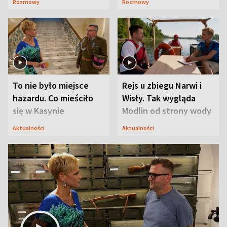
Rozmowy
Rozmowy
Mąż nie odpuszcza
To nie było miejsce
Rejs u zbiegu Narwi i
hazardu. Co mieściło
Wisły. Tak wygląda
się w Kasynie
Modlin od strony wody
Oficerskim?
Aktualności
Aktualności