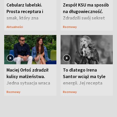
Cebularz lubelski.
Zespół KSU ma sposób
Prosta receptura i
na długowieczność.
smak, który zna
Zdradzili swój sekret
Lubelszczyzna
Aktualności
Rozmowy
Maciej Orłoś zdradził
To dlatego Irena
kulisy małżeństwa.
Santor wciąż ma tyle
Jedna sytuacja wraca
energii. Jej recepta
jak bumerang
jest zaskakująco
Rozmowy
Rozmowy
prosta