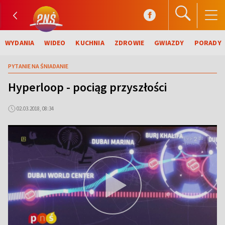
WYDANIA
WIDEO
KUCHNIA
ZDROWIE
GWIAZDY
PORADY
PYTANIE NA ŚNIADANIE
Hyperloop - pociąg przyszłości
02.03.2018, 08:34