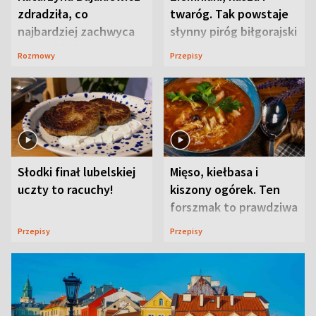
zdradziła, co
twaróg. Tak powstaje
najbardziej zachwyca
słynny piróg biłgorajski
ją w Lublinie
Rozmowy
Przepisy
Słodki finał lubelskiej
Mięso, kiełbasa i
uczty to racuchy!
kiszony ogórek. Ten
forszmak to prawdziwa
uczta
Przepisy
Przepisy