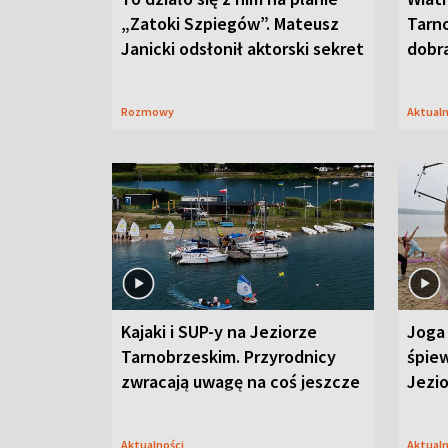
„Zatoki Szpiegów”. Mateusz
Tarno
Janicki odsłonił aktorski sekret
dobr
Rozmowy
Aktual
Kajaki i SUP-y na Jeziorze
Joga 
Tarnobrzeskim. Przyrodnicy
śpiew
zwracają uwagę na coś jeszcze
Jezi
Aktualności
Aktual