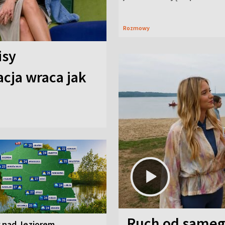
Rozmowy
isy
cja wraca jak
Ruch od sameg
r nad Jeziorem