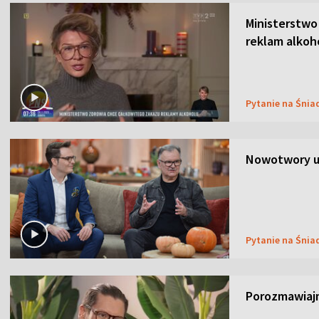
Ministerstwo
reklam alkoh
Pytanie na Śnia
Nowotwory u
Pytanie na Śnia
Porozmawiaj