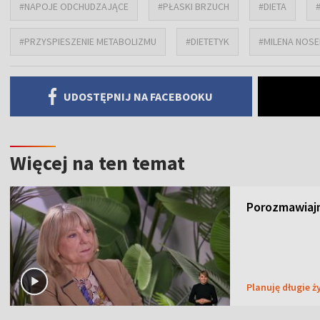
#NAPOJE ODCHUDZAJĄCE
#PŁASKI BRZUCH
#DIETA
#PRZYSPIESZENIE METABOLIZMU
#DIETETYK
#MILENA NOSE
UDOSTĘPNIJ NA FACEBOOKU
Więcej na ten temat
Porozmawiajm
Planuję długie ż