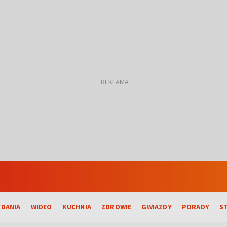
DANIA
WIDEO
KUCHNIA
ZDROWIE
GWIAZDY
PORADY
S