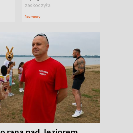
zaskoczyła
Rozmowy
o rana nad Jeziorem