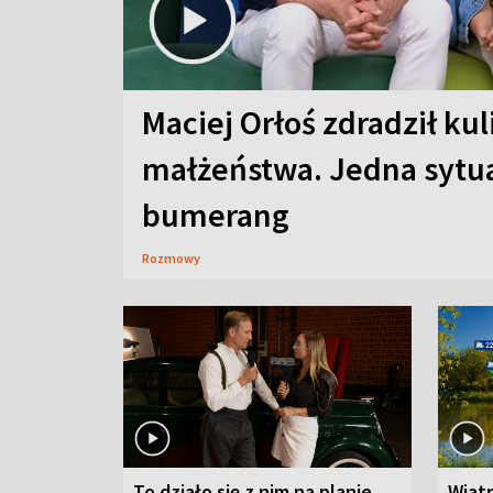
Maciej Orłoś zdradził kul
małżeństwa. Jedna sytua
bumerang
Rozmowy
To działo się z nim na planie
Wiat