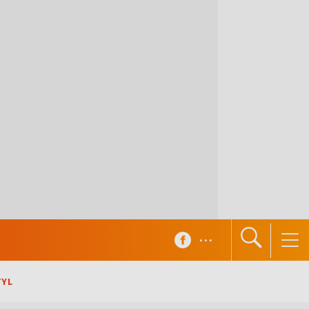
...
TYL