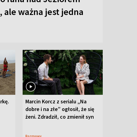
 ale ważna jest jedna
rkę.
Marcin Korcz z serialu „Na
dobre i na złe” ogłosił, że się
żeni. Zdradził, co zmienił syn
Rozmowy