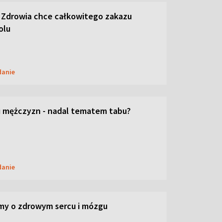
 Zdrowia chce całkowitego zakazu
olu
danie
 mężczyzn - nadal tematem tabu?
danie
my o zdrowym sercu i mózgu