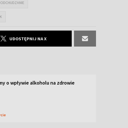
#ODCHUDZANIE
K
UDOSTĘPNIJ NA X
y o wpływie alkoholu na zdrowie
ycie