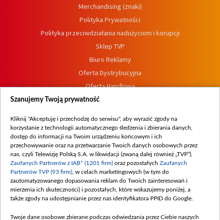
Merchandising (znaki)
Polityka Prywatności
Polityka przeciwdziałania nadużyciom i korupcji
Sklep TVP
Biuro Reklamy
Oferta Dystrybucyjna
Oferta Handlowa
Dostępność
Szanujemy Twoją prywatność
Moje zgody
Kliknij "Akceptuję i przechodzę do serwisu", aby wyrazić zgody na
Procedura zgłoszeń wewnętrznych
korzystanie z technologii automatycznego śledzenia i zbierania danych,
dostęp do informacji na Twoim urządzeniu końcowym i ich
przechowywanie oraz na przetwarzanie Twoich danych osobowych przez
nas, czyli Telewizję Polską S.A. w likwidacji (zwaną dalej również „TVP”),
Zaufanych Partnerów z IAB* (1201 firm)
oraz pozostałych
Zaufanych
Partnerów TVP (93 firm)
, w celach marketingowych (w tym do
zautomatyzowanego dopasowania reklam do Twoich zainteresowań i
mierzenia ich skuteczności) i pozostałych, które wskazujemy poniżej, a
także zgody na udostępnianie przez nas identyfikatora PPID do Google.
Twoje dane osobowe zbierane podczas odwiedzania przez Ciebie naszych