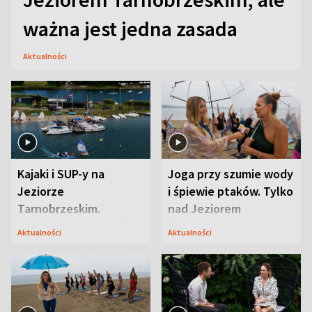
ważna jest jedna zasada
Aktualności
Kajaki i SUP-y na
Joga przy szumie wody
Jeziorze
i śpiewie ptaków. Tylko
Tarnobrzeskim.
nad Jeziorem
Przyrodnicy zwracają
Tarnobrzeskim
Aktualności
Aktualności
uwagę na coś jeszcze