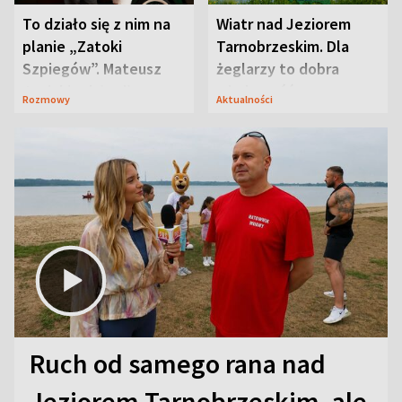
To działo się z nim na
Wiatr nad Jeziorem
planie „Zatoki
Tarnobrzeskim. Dla
Szpiegów”. Mateusz
żeglarzy to dobra
Janicki odsłonił
wiadomość
Rozmowy
Aktualności
aktorski sekret
Ruch od samego rana nad
Jeziorem Tarnobrzeskim, ale