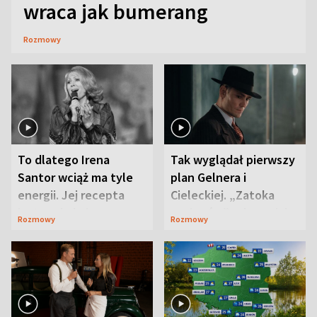
wraca jak bumerang
Rozmowy
To dlatego Irena
Tak wyglądał pierwszy
Santor wciąż ma tyle
plan Gelnera i
energii. Jej recepta
Cieleckiej. „Zatoka
jest zaskakująco
szpiegów” od razu ich
Rozmowy
Rozmowy
prosta
zaskoczyła