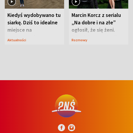
Kiedyś wydobywano tu
Marcin Korcz z serialu
siarkę. Dziś to idealne
„Na dobre i na złe”
miejsce na
ogłosił, że się żeni.
wypoczynek
Zdradził, co zmienił
Aktualności
Rozmowy
syn