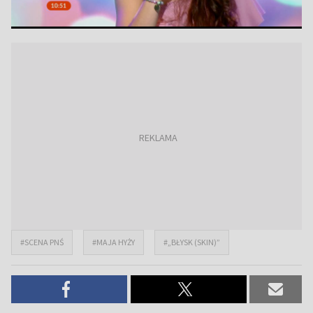
#SCENA PNŚ
#MAJA HYŻY
#„BŁYSK (SKIN)”