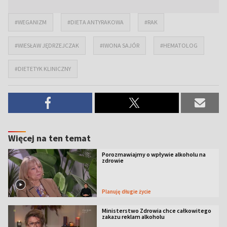
#WEGANIZM
#DIETA ANTYRAKOWA
#RAK
#WIESŁAW JĘDRZEJCZAK
#IWONA SAJÓR
#HEMATOLOG
#DIETETYK KLINICZNY
Więcej na ten temat
Porozmawiajmy o wpływie alkoholu na
zdrowie
Planuję długie życie
Ministerstwo Zdrowia chce całkowitego
zakazu reklam alkoholu