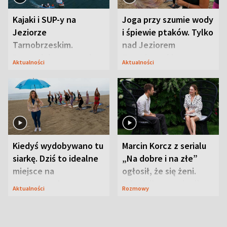
Kajaki i SUP-y na
Joga przy szumie wody
Jeziorze
i śpiewie ptaków. Tylko
Tarnobrzeskim.
nad Jeziorem
Przyrodnicy zwracają
Tarnobrzeskim
Aktualności
Aktualności
uwagę na coś jeszcze
Kiedyś wydobywano tu
Marcin Korcz z serialu
siarkę. Dziś to idealne
„Na dobre i na złe”
miejsce na
ogłosił, że się żeni.
wypoczynek
Zdradził, co zmienił
Aktualności
Rozmowy
syn