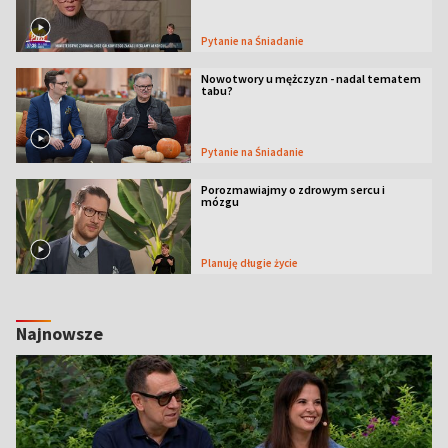
Pytanie na Śniadanie
Nowotwory u mężczyzn - nadal tematem
tabu?
Pytanie na Śniadanie
Porozmawiajmy o zdrowym sercu i
mózgu
Planuję długie życie
Najnowsze