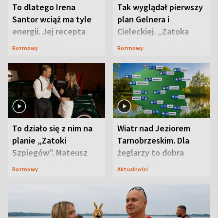
To dlatego Irena
Tak wyglądał pierwszy
Santor wciąż ma tyle
plan Gelnera i
energii. Jej recepta
Cieleckiej. „Zatoka
jest zaskakująco
szpiegów” od razu ich
Rozmowy
Rozmowy
prosta
zaskoczyła
To działo się z nim na
Wiatr nad Jeziorem
planie „Zatoki
Tarnobrzeskim. Dla
Szpiegów”. Mateusz
żeglarzy to dobra
Janicki odsłonił
wiadomość
Rozmowy
Aktualności
aktorski sekret