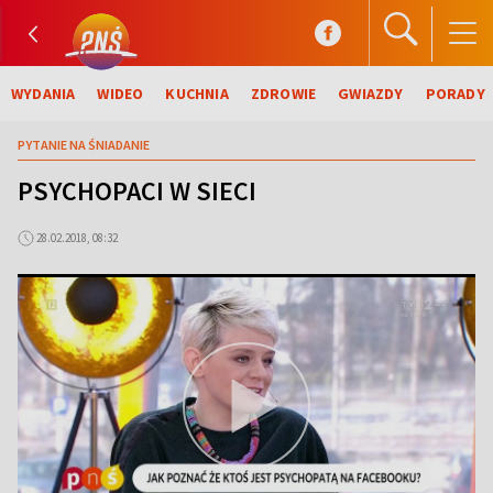
WYDANIA
WIDEO
KUCHNIA
ZDROWIE
GWIAZDY
PORADY
PYTANIE NA ŚNIADANIE
PSYCHOPACI W SIECI
28.02.2018, 08:32