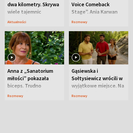
dwa kilometry. Skrywa
Voice Comeback
wiele tajemnic
Stage”. Ania Karwan
zapowiada
Aktualności
Rozmowy
niespodzianki
Anna z „Sanatorium
Gąsiewska i
miłości” pokazała
Sołtysiewicz wrócili w
biceps. Trudno
wyjątkowe miejsce. Na
uwierzyć, co przeszła
szlaku czekał
Rozmowy
Rozmowy
wcześniej
niedźwiedź