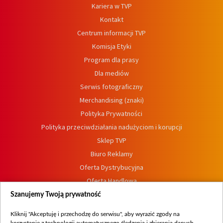
Kariera w TVP
Kontakt
Centrum informacji TVP
Komisja Etyki
Program dla prasy
Dla mediów
Serwis fotograficzny
Merchandising (znaki)
Polityka Prywatności
Polityka przeciwdziałania nadużyciom i korupcji
Sklep TVP
Biuro Reklamy
Oferta Dystrybucyjna
Oferta Handlowa
Dostępność
Szanujemy Twoją prywatność
Moje zgody
Kliknij "Akceptuję i przechodzę do serwisu", aby wyrazić zgody na
Procedura zgłoszeń wewnętrznych