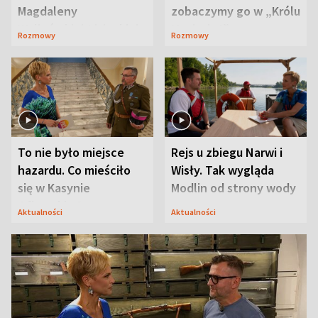
Magdaleny
zobaczymy go w „Królu
Waligórskiej-Lisieckiej.
Maciusiu I”
Rozmowy
Rozmowy
Mąż nie odpuszcza
To nie było miejsce
Rejs u zbiegu Narwi i
hazardu. Co mieściło
Wisły. Tak wygląda
się w Kasynie
Modlin od strony wody
Oficerskim?
Aktualności
Aktualności