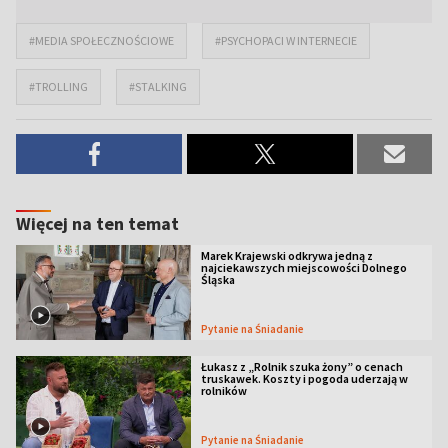
#MEDIA SPOŁECZNOŚCIOWE
#PSYCHOPACI W INTERNECIE
#TROLLING
#STALKING
Więcej na ten temat
Marek Krajewski odkrywa jedną z
najciekawszych miejscowości Dolnego
Śląska
Pytanie na Śniadanie
Łukasz z „Rolnik szuka żony” o cenach
truskawek. Koszty i pogoda uderzają w
rolników
Pytanie na Śniadanie