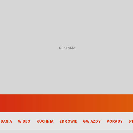
DANIA
WIDEO
KUCHNIA
ZDROWIE
GWIAZDY
PORADY
S