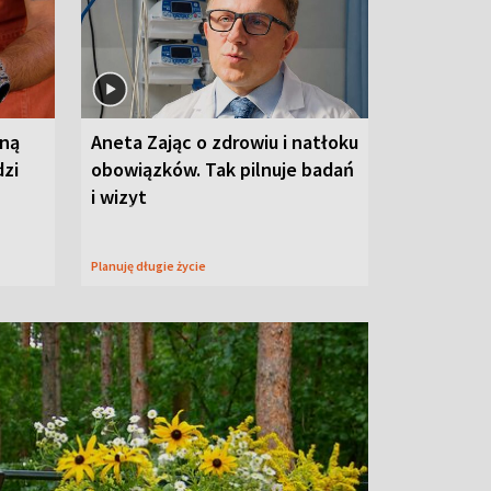
wną
Aneta Zając o zdrowiu i natłoku
dzi
obowiązków. Tak pilnuje badań
i wizyt
Planuję długie życie