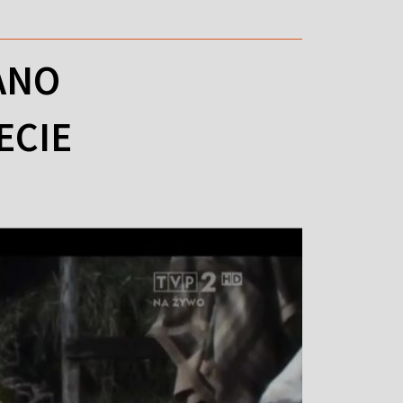
ANO
ECIE