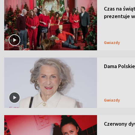
Czas na świą
prezentuje w
Gwiazdy
Dama Polskiej
Gwiazdy
Czerwony dyw