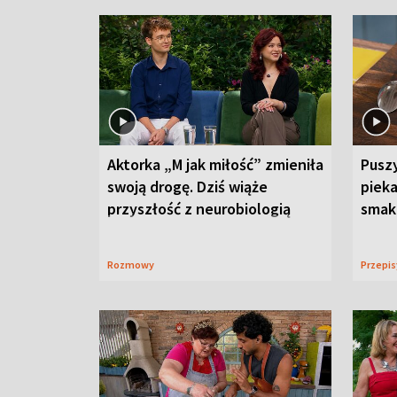
Aktorka „M jak miłość” zmieniła
Puszy
swoją drogę. Dziś wiąże
piek
przyszłość z neurobiologią
smaku
Rozmowy
Przepi