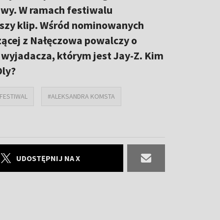
awy. W ramach festiwalu
pszy klip. Wśród nominowanych
dzącej z Nałęczowa powalczy o
wyjadacza, którym jest Jay-Z. Kim
Oly?
FESTIWAL
#ALEKSANDRA KOMSTA
UDOSTĘPNIJ NA X