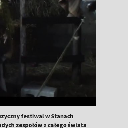
zyczny festiwal w Stanach
odych zespołów z całego świata