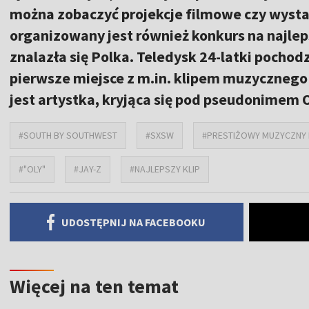
można zobaczyć projekcje filmowe czy wyst
organizowany jest również konkurs na najle
znalazła się Polka. Teledysk 24-latki pocho
pierwsze miejsce z m.in. klipem muzycznego 
jest artystka, kryjąca się pod pseudonimem 
#SOUTH BY SOUTHWEST
#SXSW
#PRESTIŻOWY MUZYCZNY 
#"OLY"
#JAY-Z
#NAJLEPSZY KLIP
UDOSTĘPNIJ NA FACEBOOKU
Więcej na ten temat