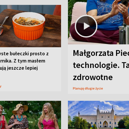
Małgorzata Pie
ste bułeczki prosto z
arnika. Z tym masłem
technologie. T
ją jeszcze lepiej
zdrowotne
sy
Planuję długie życie