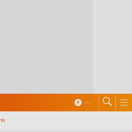
...
TYL