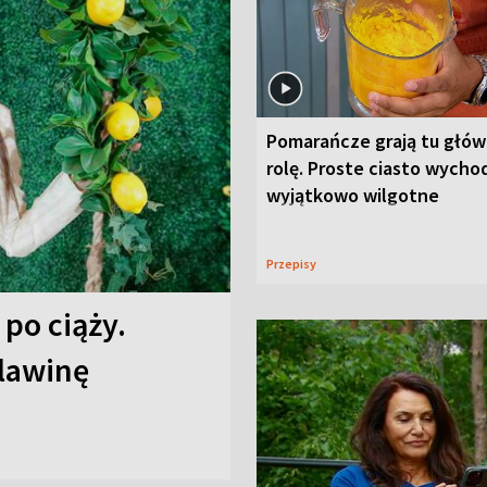
Pomarańcze grają tu głó
rolę. Proste ciasto wycho
wyjątkowo wilgotne
Przepisy
 po ciąży.
 lawinę