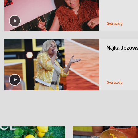
Gwiazdy
Majka Jeżows
Gwiazdy