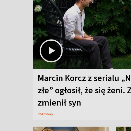
Marcin Korcz z serialu „N
złe” ogłosił, że się żeni. 
zmienił syn
Rozmowy