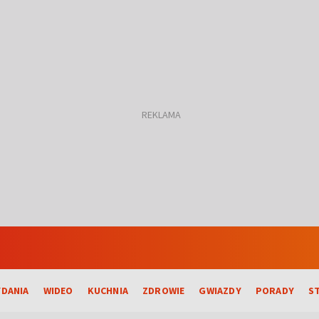
DANIA
WIDEO
KUCHNIA
ZDROWIE
GWIAZDY
PORADY
S