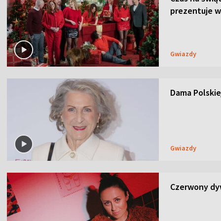
prezentuje w
Gwiazdy
Dama Polskiej
Gwiazdy
Czerwony dyw