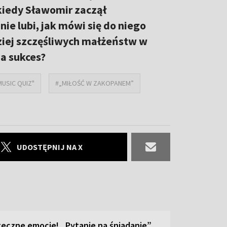
kiedy Sławomir zaczął
ie lubi, jak mówi się do niego
ziej szczęśliwych małżeństw w
na sukces?
MUSIC QUIZ"
#„MIŁOŚĆ W ZAKOPANEM”
UDOSTĘPNIJ NA X
teczne emocje! „Pytanie na śniadanie”