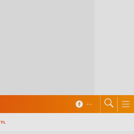
...
TYL