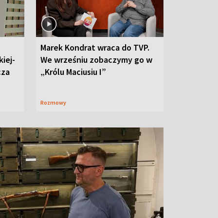
Marek Kondrat wraca do TVP.
iej-
We wrześniu zobaczymy go w
cza
„Królu Maciusiu I”
Rozmowy