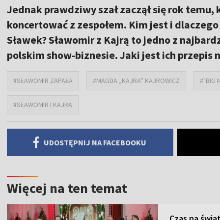
Jednak prawdziwy szał zaczął się rok temu, 
koncertować z zespołem. Kim jest i dlaczego n
Sławek? Sławomir z Kajrą to jedno z najbard
polskim show-biznesie. Jaki jest ich przepis 
#SŁAWOMIR ZAPAŁA
#MAGDA „KAJRA” KAJROWICZ
#"BIG 
#SŁAWOMIR I KAJRA
UDOSTĘPNIJ NA FACEBOOKU
Więcej na ten temat
Czas na świą