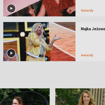
Gwiazdy
Majka Jeżows
Gwiazdy