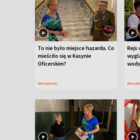
To nie było miejsce hazardu. Co
Rejs 
mieściło się w Kasynie
wygl
Oficerskim?
wod
Aktualności
Aktual