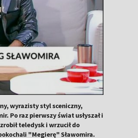
y, wyrazisty styl sceniczny,
r. Po raz pierwszy świat usłyszał i
zrobił teledysk i wrzucił do
 pokochali "Megierę" Sławomira.