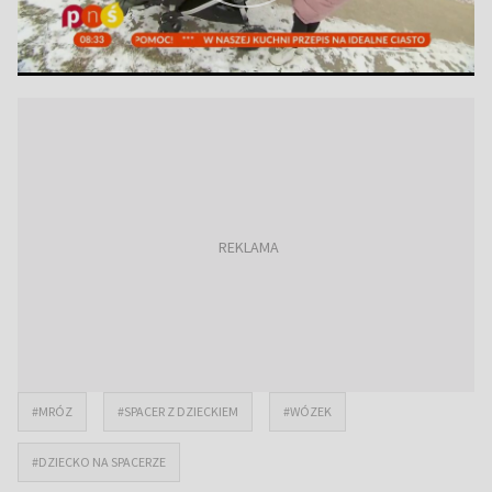
#MRÓZ
#SPACER Z DZIECKIEM
#WÓZEK
#DZIECKO NA SPACERZE