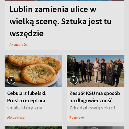
Lublin zamienia ulice w
wielką scenę. Sztuka jest tu
wszędzie
Aktualności
Cebularz lubelski.
Zespół KSU ma sposób
Prosta receptura i
na długowieczność.
smak, który zna
Zdradzili swój sekret
Lubelszczyzna
Aktualności
Rozmowy