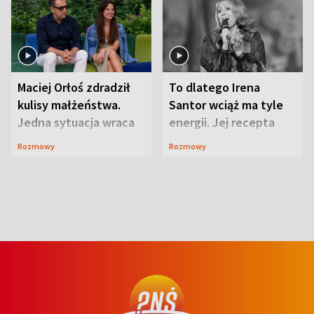
Maciej Orłoś zdradził
To dlatego Irena
kulisy małżeństwa.
Santor wciąż ma tyle
Jedna sytuacja wraca
energii. Jej recepta
jak bumerang
jest zaskakująco
Rozmowy
Rozmowy
prosta