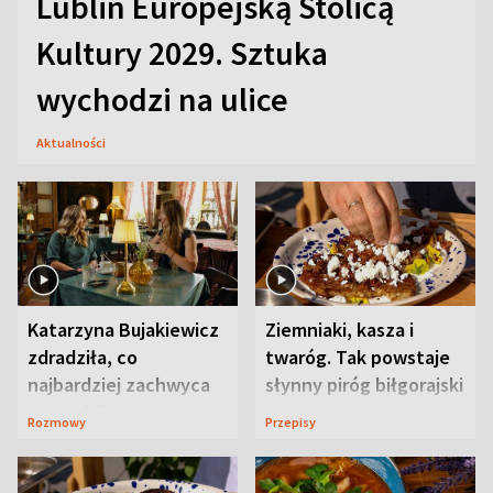
Lublin Europejską Stolicą
Kultury 2029. Sztuka
wychodzi na ulice
Aktualności
Katarzyna Bujakiewicz
Ziemniaki, kasza i
zdradziła, co
twaróg. Tak powstaje
najbardziej zachwyca
słynny piróg biłgorajski
ją w Lublinie
Rozmowy
Przepisy