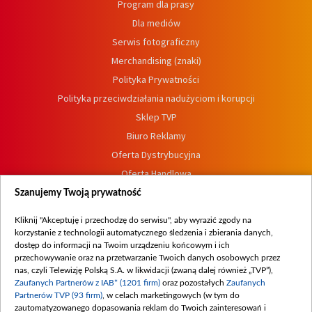
Program dla prasy
Dla mediów
Serwis fotograficzny
Merchandising (znaki)
Polityka Prywatności
Polityka przeciwdziałania nadużyciom i korupcji
Sklep TVP
Biuro Reklamy
Oferta Dystrybucyjna
Oferta Handlowa
Dostępność
Szanujemy Twoją prywatność
Moje zgody
Kliknij "Akceptuję i przechodzę do serwisu", aby wyrazić zgody na
Procedura zgłoszeń wewnętrznych
korzystanie z technologii automatycznego śledzenia i zbierania danych,
dostęp do informacji na Twoim urządzeniu końcowym i ich
przechowywanie oraz na przetwarzanie Twoich danych osobowych przez
nas, czyli Telewizję Polską S.A. w likwidacji (zwaną dalej również „TVP”),
Zaufanych Partnerów z IAB* (1201 firm)
oraz pozostałych
Zaufanych
Partnerów TVP (93 firm)
, w celach marketingowych (w tym do
zautomatyzowanego dopasowania reklam do Twoich zainteresowań i