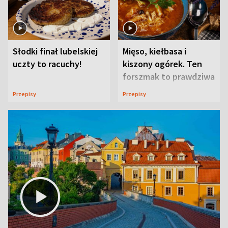
Słodki finał lubelskiej
Mięso, kiełbasa i
uczty to racuchy!
kiszony ogórek. Ten
forszmak to prawdziwa
uczta
Przepisy
Przepisy