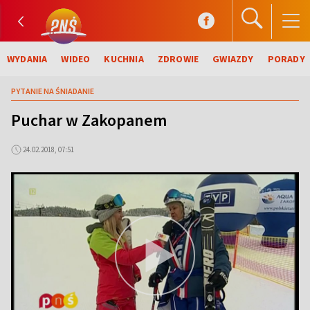
WYDANIA
WIDEO
KUCHNIA
ZDROWIE
GWIAZDY
PORADY
PYTANIE NA ŚNIADANIE
Puchar w Zakopanem
24.02.2018, 07:51