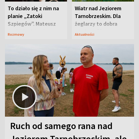
To działo się z nim na
Wiatr nad Jeziorem
planie „Zatoki
Tarnobrzeskim. Dla
Szpiegów”. Mateusz
żeglarzy to dobra
Janicki odsłonił
wiadomość
Rozmowy
Aktualności
aktorski sekret
Ruch od samego rana nad
Jeziorem Tarnobrzeskim, ale