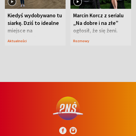
Kiedyś wydobywano tu
Marcin Korcz z serialu
siarkę. Dziś to idealne
„Na dobre i na złe”
miejsce na
ogłosił, że się żeni.
wypoczynek
Zdradził, co zmienił
Aktualności
Rozmowy
syn