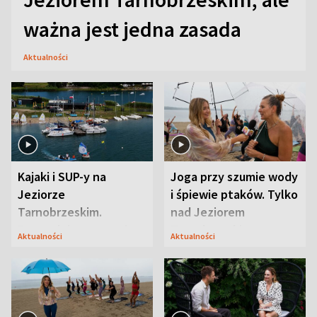
ważna jest jedna zasada
Aktualności
Kajaki i SUP-y na
Joga przy szumie wody
Jeziorze
i śpiewie ptaków. Tylko
Tarnobrzeskim.
nad Jeziorem
Przyrodnicy zwracają
Tarnobrzeskim
Aktualności
Aktualności
uwagę na coś jeszcze