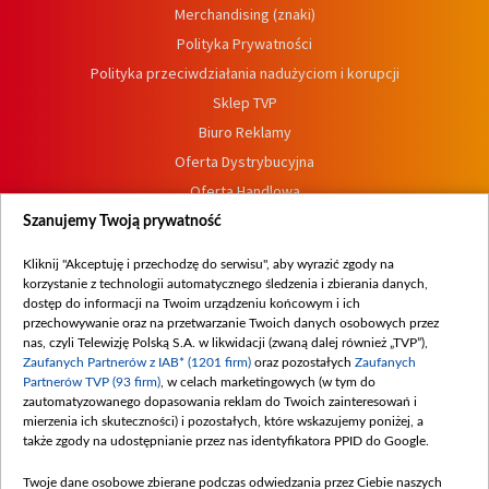
Merchandising (znaki)
Polityka Prywatności
Polityka przeciwdziałania nadużyciom i korupcji
Sklep TVP
Biuro Reklamy
Oferta Dystrybucyjna
Oferta Handlowa
Dostępność
Szanujemy Twoją prywatność
Moje zgody
Kliknij "Akceptuję i przechodzę do serwisu", aby wyrazić zgody na
Procedura zgłoszeń wewnętrznych
korzystanie z technologii automatycznego śledzenia i zbierania danych,
dostęp do informacji na Twoim urządzeniu końcowym i ich
przechowywanie oraz na przetwarzanie Twoich danych osobowych przez
nas, czyli Telewizję Polską S.A. w likwidacji (zwaną dalej również „TVP”),
Zaufanych Partnerów z IAB* (1201 firm)
oraz pozostałych
Zaufanych
Partnerów TVP (93 firm)
, w celach marketingowych (w tym do
zautomatyzowanego dopasowania reklam do Twoich zainteresowań i
mierzenia ich skuteczności) i pozostałych, które wskazujemy poniżej, a
także zgody na udostępnianie przez nas identyfikatora PPID do Google.
Twoje dane osobowe zbierane podczas odwiedzania przez Ciebie naszych