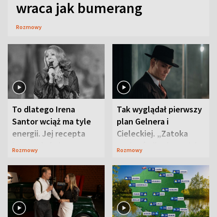
wraca jak bumerang
Rozmowy
To dlatego Irena
Tak wyglądał pierwszy
Santor wciąż ma tyle
plan Gelnera i
energii. Jej recepta
Cieleckiej. „Zatoka
jest zaskakująco
szpiegów” od razu ich
Rozmowy
Rozmowy
prosta
zaskoczyła