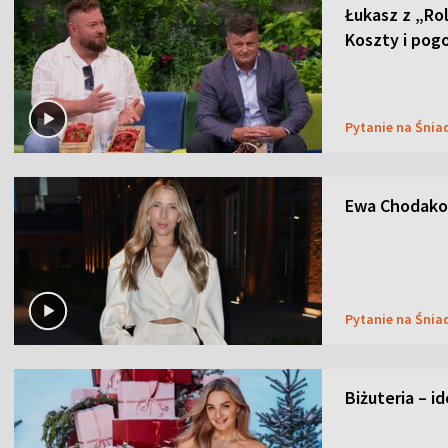
Łukasz z „Ro
Koszty i pog
Pytanie na Śnia
Ewa Chodakow
Pytanie na Śnia
Biżuteria – i