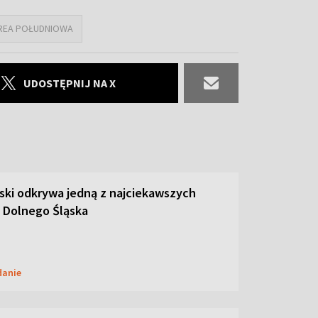
REA POŁUDNIOWA
UDOSTĘPNIJ NA X
ski odkrywa jedną z najciekawszych
 Dolnego Śląska
danie