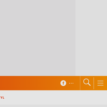
...
TYL