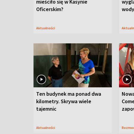
mieściło się w Kasynie
wygl
Oficerskim?
wod
Aktualności
Aktual
Ten budynek ma ponad dwa
Nowa
kilometry. Skrywa wiele
Come
tajemnic
zapo
Aktualności
Rozmo