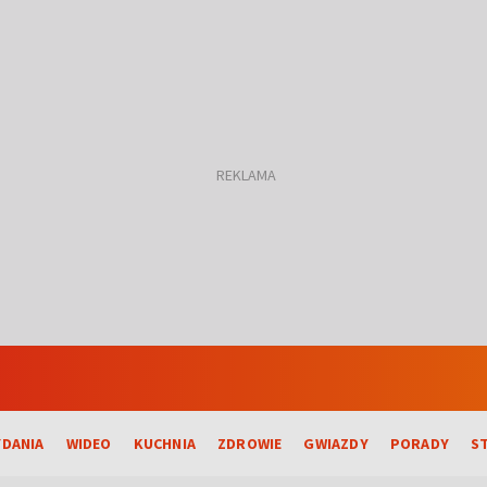
DANIA
WIDEO
KUCHNIA
ZDROWIE
GWIAZDY
PORADY
S