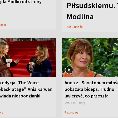
ąda Modlin od strony
Piłsudskiemu. 
y
Modlina
ności
Aktualności
 edycja „The Voice
Anna z „Sanatorium miłoś
back Stage”. Ania Karwan
pokazała biceps. Trudno
wiada niespodzianki
uwierzyć, co przeszła
wcześniej
wy
Rozmowy