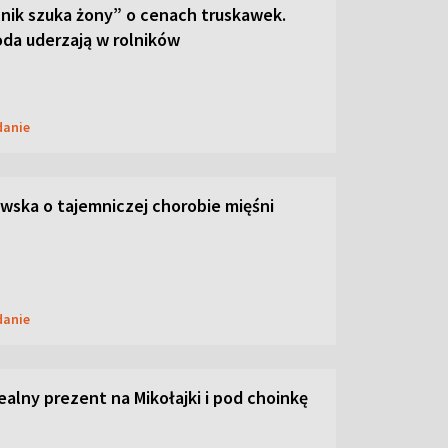
lnik szuka żony” o cenach truskawek.
oda uderzają w rolników
danie
ska o tajemniczej chorobie mięśni
danie
dealny prezent na Mikołajki i pod choinkę