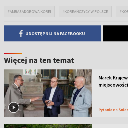
#AMBASADOROWA KOREI
#KOREAŃCZYCY W POLSCE
#KO
UDOSTĘPNIJ NA FACEBOOKU
Więcej na ten temat
Marek Krajew
miejscowości
Pytanie na Śnia