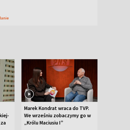
danie
Marek Kondrat wraca do TVP.
iej-
We wrześniu zobaczymy go w
cza
„Królu Maciusiu I”