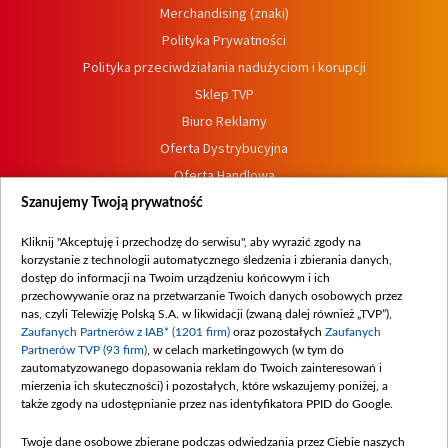
Merchandising (znaki)
Polityka Prywatności
Polityka przeciwdziałania nadużyciom i korupcji
Sklep TVP
Biuro Reklamy
Oferta Dystrybucyjna
Oferta Handlowa
Dostępność
Szanujemy Twoją prywatność
Moje zgody
Kliknij "Akceptuję i przechodzę do serwisu", aby wyrazić zgody na
Procedura zgłoszeń wewnętrznych
korzystanie z technologii automatycznego śledzenia i zbierania danych,
dostęp do informacji na Twoim urządzeniu końcowym i ich
przechowywanie oraz na przetwarzanie Twoich danych osobowych przez
nas, czyli Telewizję Polską S.A. w likwidacji (zwaną dalej również „TVP”),
Zaufanych Partnerów z IAB* (1201 firm)
oraz pozostałych
Zaufanych
Partnerów TVP (93 firm)
, w celach marketingowych (w tym do
zautomatyzowanego dopasowania reklam do Twoich zainteresowań i
mierzenia ich skuteczności) i pozostałych, które wskazujemy poniżej, a
także zgody na udostępnianie przez nas identyfikatora PPID do Google.
Twoje dane osobowe zbierane podczas odwiedzania przez Ciebie naszych