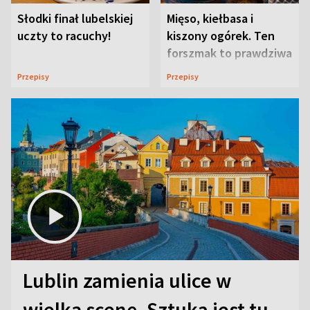
Słodki finał lubelskiej
Mięso, kiełbasa i
uczty to racuchy!
kiszony ogórek. Ten
forszmak to prawdziwa
uczta
Przepisy
Przepisy
Lublin zamienia ulice w
wielką scenę. Sztuka jest tu