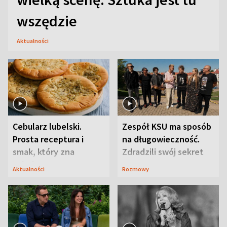
wszędzie
Aktualności
Cebularz lubelski.
Zespół KSU ma sposób
Prosta receptura i
na długowieczność.
smak, który zna
Zdradzili swój sekret
Lubelszczyzna
Aktualności
Rozmowy