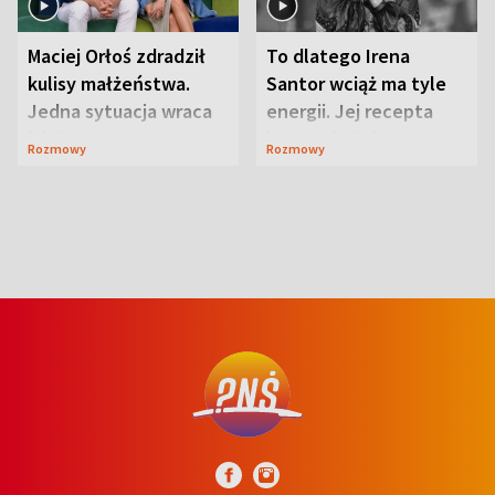
Maciej Orłoś zdradził
To dlatego Irena
kulisy małżeństwa.
Santor wciąż ma tyle
Jedna sytuacja wraca
energii. Jej recepta
jak bumerang
jest zaskakująco
Rozmowy
Rozmowy
prosta