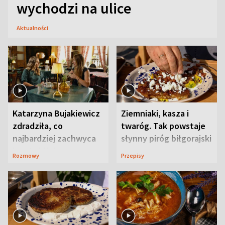
wychodzi na ulice
Aktualności
Katarzyna Bujakiewicz
Ziemniaki, kasza i
zdradziła, co
twaróg. Tak powstaje
najbardziej zachwyca
słynny piróg biłgorajski
ją w Lublinie
Rozmowy
Przepisy