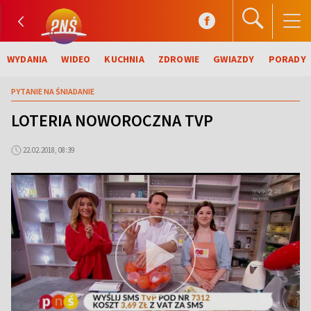
WYDANIA
WIDEO
KUCHNIA
ZDROWIE
GWIAZDY
PORADY
PYTANIE NA ŚNIADANIE
LOTERIA NOWOROCZNA TVP
22.02.2018, 08:39