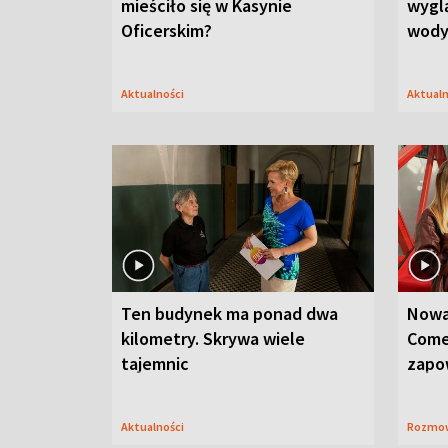
mieściło się w Kasynie
wygl
Oficerskim?
wod
Aktualności
Aktual
Ten budynek ma ponad dwa
Nowa
kilometry. Skrywa wiele
Come
tajemnic
zapo
Aktualności
Rozmo