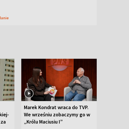
danie
Marek Kondrat wraca do TVP.
iej-
We wrześniu zobaczymy go w
cza
„Królu Maciusiu I”