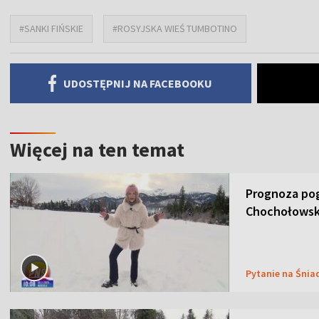
#SANKI FIŃSKIE
#ROSYJSKA WIEŚ TUMBOTINO
UDOSTĘPNIJ NA FACEBOOKU
Więcej na ten temat
Prognoza pog
Chochołowsk
Pytanie na Śnia