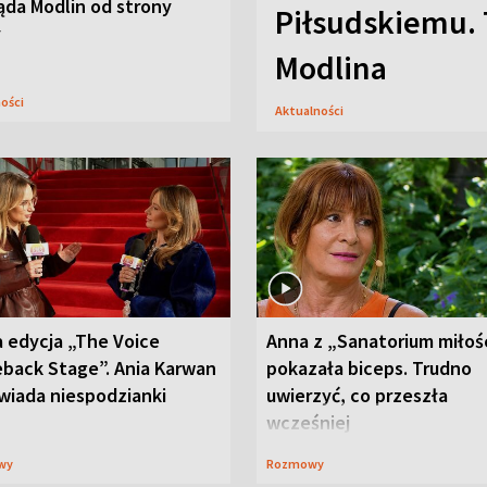
ąda Modlin od strony
Piłsudskiemu. 
y
Modlina
ności
Aktualności
 edycja „The Voice
Anna z „Sanatorium miłoś
back Stage”. Ania Karwan
pokazała biceps. Trudno
wiada niespodzianki
uwierzyć, co przeszła
wcześniej
wy
Rozmowy