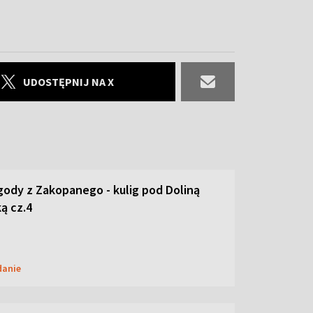
UDOSTĘPNIJ NA X
ody z Zakopanego - kulig pod Doliną
ą cz.4
danie