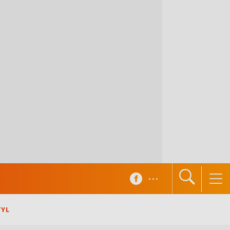
...
TYL