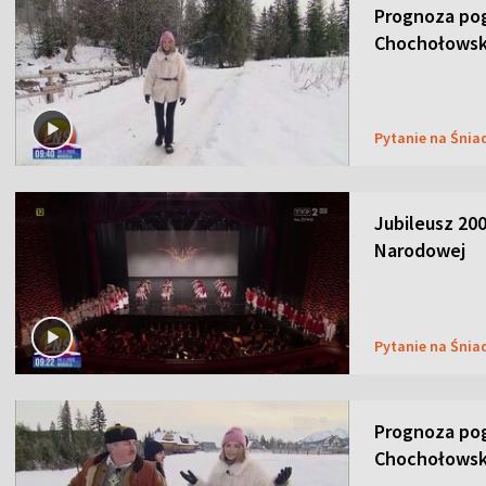
Prognoza pog
Chochołowsk
Pytanie na Śnia
Jubileusz 200
Narodowej
Pytanie na Śnia
Prognoza pog
Chochołowsk