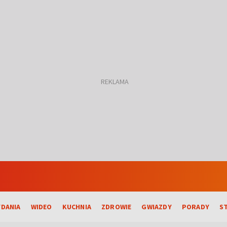
DANIA
WIDEO
KUCHNIA
ZDROWIE
GWIAZDY
PORADY
S