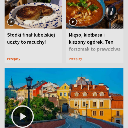
Słodki finał lubelskiej
Mięso, kiełbasa i
uczty to racuchy!
kiszony ogórek. Ten
forszmak to prawdziwa
uczta
Przepisy
Przepisy