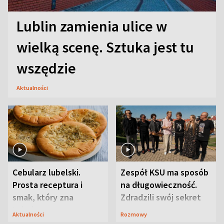
Lublin zamienia ulice w
wielką scenę. Sztuka jest tu
wszędzie
Aktualności
Cebularz lubelski.
Zespół KSU ma sposób
Prosta receptura i
na długowieczność.
smak, który zna
Zdradzili swój sekret
Lubelszczyzna
Aktualności
Rozmowy