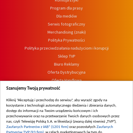
Komisja Etyki
Program dla prasy
Dla mediów
Serwis fotograficzny
Merchandising (znaki)
Polityka Prywatności
Polityka przeciwdziałania nadużyciom i korupcji
Sklep TVP
Biuro Reklamy
Oferta Dystrybucyjna
Oferta Handlowa
Dostępność
Szanujemy Twoją prywatność
Moje zgody
Kliknij "Akceptuję i przechodzę do serwisu", aby wyrazić zgody na
Procedura zgłoszeń wewnętrznych
korzystanie z technologii automatycznego śledzenia i zbierania danych,
dostęp do informacji na Twoim urządzeniu końcowym i ich
przechowywanie oraz na przetwarzanie Twoich danych osobowych przez
nas, czyli Telewizję Polską S.A. w likwidacji (zwaną dalej również „TVP”),
Zaufanych Partnerów z IAB* (1201 firm)
oraz pozostałych
Zaufanych
Partnerów TVP (93 firm)
, w celach marketingowych (w tym do