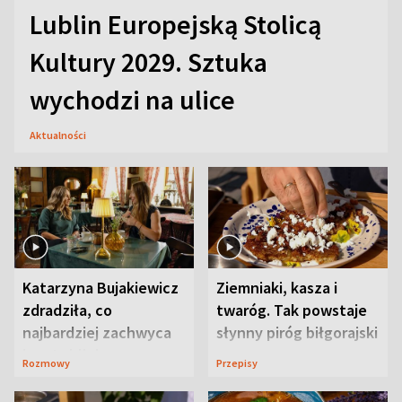
Lublin Europejską Stolicą
Kultury 2029. Sztuka
wychodzi na ulice
Aktualności
Katarzyna Bujakiewicz
Ziemniaki, kasza i
zdradziła, co
twaróg. Tak powstaje
najbardziej zachwyca
słynny piróg biłgorajski
ją w Lublinie
Rozmowy
Przepisy