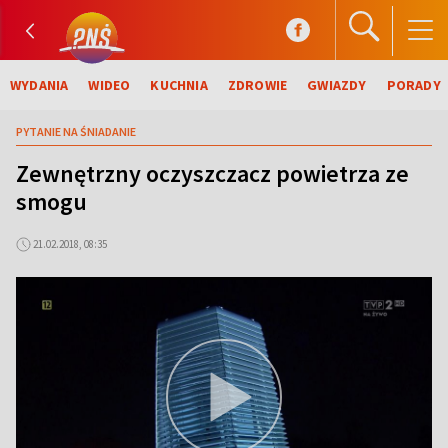
WYDANIA
WIDEO
KUCHNIA
ZDROWIE
GWIAZDY
PORADY
PYTANIE NA ŚNIADANIE
Zewnętrzny oczyszczacz powietrza ze
smogu
21.02.2018, 08:35