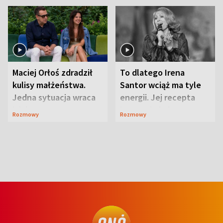
Maciej Orłoś zdradził
To dlatego Irena
kulisy małżeństwa.
Santor wciąż ma tyle
Jedna sytuacja wraca
energii. Jej recepta
jak bumerang
jest zaskakująco
Rozmowy
Rozmowy
prosta