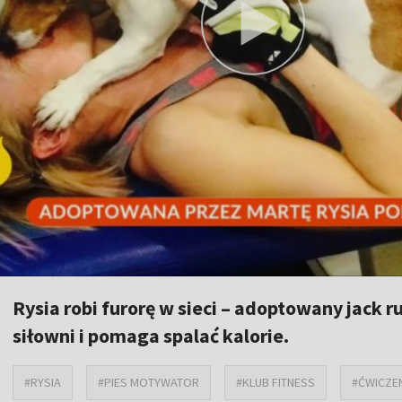
Rysia robi furorę w sieci – adoptowany jack ru
siłowni i pomaga spalać kalorie.
#RYSIA
#PIES MOTYWATOR
#KLUB FITNESS
#ĆWICZEN