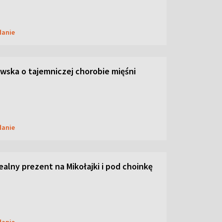
danie
ska o tajemniczej chorobie mięśni
danie
dealny prezent na Mikołajki i pod choinkę
danie