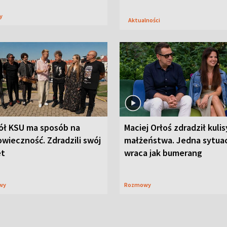
sy
Aktualności
ół KSU ma sposób na
Maciej Orłoś zdradził kulis
wieczność. Zdradzili swój
małżeństwa. Jedna sytua
et
wraca jak bumerang
wy
Rozmowy