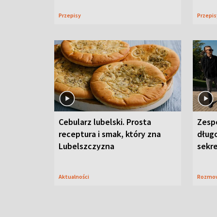
Przepisy
Przepi
Cebularz lubelski. Prosta
Zesp
receptura i smak, który zna
długo
Lubelszczyzna
sekr
Aktualności
Rozmo