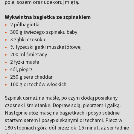
polej sosem oraz udekoruj miętą.
Wykwintna bagietka ze szpinakiem
2 półbagietki
300 g świeżego szpinaku baby
3 ząbki czosnku
½ łyżeczki gałki muszkatółowej
200 ml śmietany
2 łyżki masła
sól, pieprz
250 g sera cheddar
100 g orzechów włoskich
Szpinak usmaż na maśle, po czym dodaj posiekany
czosnek i śmietankę. Dopraw solą, pieprzem i gałką.
Następnie ułóż masę na bagietkach i posyp solidnie
startym serem i posyp siekanymi orzechami. Piecz w
180 stopniach góra dół przez ok. 15 minut, aż ser ładnie