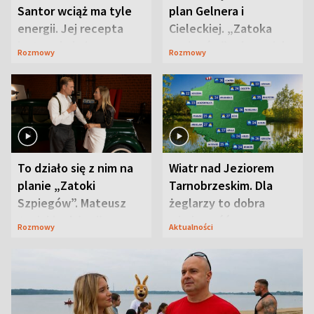
Santor wciąż ma tyle
plan Gelnera i
energii. Jej recepta
Cieleckiej. „Zatoka
jest zaskakująco
szpiegów” od razu ich
Rozmowy
Rozmowy
prosta
zaskoczyła
To działo się z nim na
Wiatr nad Jeziorem
planie „Zatoki
Tarnobrzeskim. Dla
Szpiegów”. Mateusz
żeglarzy to dobra
Janicki odsłonił
wiadomość
Rozmowy
Aktualności
aktorski sekret