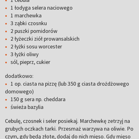
1 łodyga selera naciowego
1 marchewka
3 ząbki czosnku
2 puszki pomidorów
2 łyżeczki ziół prowansalskich
2 łyżki sosu worcester
3 łyżki oliwy
sól, pieprz, cukier
dodatkowo:
1 op. ciasta na pizzę (lub 350 g ciasta drożdżowego
domowego)
150 g sera np. cheddara
świeża bazylia
Cebulę, czosnek i seler posiekaj. Marchewkę zetrzyj na
grubych oczkach tarki. Przesmaż warzywa na oliwie. Po
czym, gdy będą złote, dodaj do nich mięso. Gdy mięso