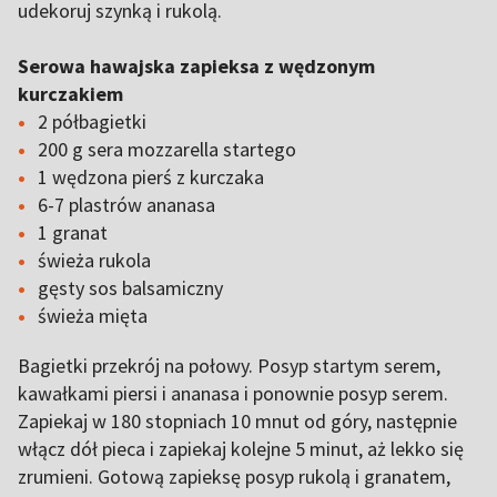
udekoruj szynką i rukolą.
Serowa hawajska zapieksa z wędzonym
kurczakiem
2 półbagietki
200 g sera mozzarella startego
1 wędzona pierś z kurczaka
6-7 plastrów ananasa
1 granat
świeża rukola
gęsty sos balsamiczny
świeża mięta
Bagietki przekrój na połowy. Posyp startym serem,
kawałkami piersi i ananasa i ponownie posyp serem.
Zapiekaj w 180 stopniach 10 mnut od góry, następnie
włącz dół pieca i zapiekaj kolejne 5 minut, aż lekko się
zrumieni. Gotową zapieksę posyp rukolą i granatem,