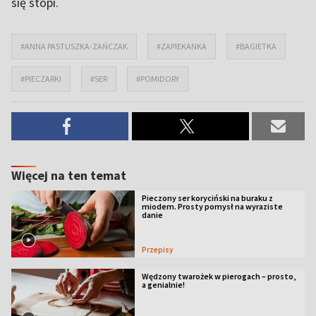
się stopi.
#ANNA PASTUSZKA-ZAŃCZAK
#ZAPIEKANKA
#BAGIETKA
#PIECZARKI
#SER
#POMIDORY
Więcej na ten temat
Pieczony ser koryciński na buraku z
miodem. Prosty pomysł na wyraziste
danie
Przepisy
Wędzony twarożek w pierogach – prosto,
a genialnie!