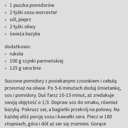
1 puszka pomidorów
2 łyżki sosu worcester
sól, pieprz
2 łyżki oliwy
świeża bazylia
dodatkowo:
rukola
100 g szynki parmeńskiej
125 g sera brie
Suszone pomidory z posiekanymi czosnkiem i cebulą
przesmaż na oliwie. Po 5-6 minutach dodaj śmietankę,
sos i pomidory. Duś farsz 10-15 minut, aż zredukuje
swoją objętość o 1/3. Dopraw sos do smaku, również
bazylią. Pokrusz ser, a bagietki przekrój na połowy. Na
każdej ułóż porcję sosu i kawałki sera. Piecz w 180
stopniach, góra i dół aż ser się zrumieni. Gorące