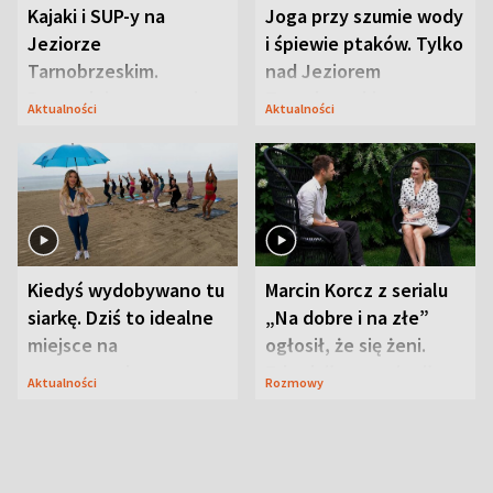
Kajaki i SUP-y na
Joga przy szumie wody
Jeziorze
i śpiewie ptaków. Tylko
Tarnobrzeskim.
nad Jeziorem
Przyrodnicy zwracają
Tarnobrzeskim
Aktualności
Aktualności
uwagę na coś jeszcze
Kiedyś wydobywano tu
Marcin Korcz z serialu
siarkę. Dziś to idealne
„Na dobre i na złe”
miejsce na
ogłosił, że się żeni.
wypoczynek
Zdradził, co zmienił
Aktualności
Rozmowy
syn