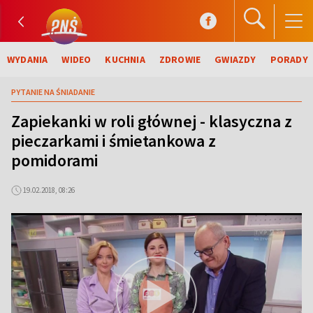
WYDANIA
WIDEO
KUCHNIA
ZDROWIE
GWIAZDY
PORADY
PYTANIE NA ŚNIADANIE
Zapiekanki w roli głównej - klasyczna z
pieczarkami i śmietankowa z
pomidorami
19.02.2018, 08:26