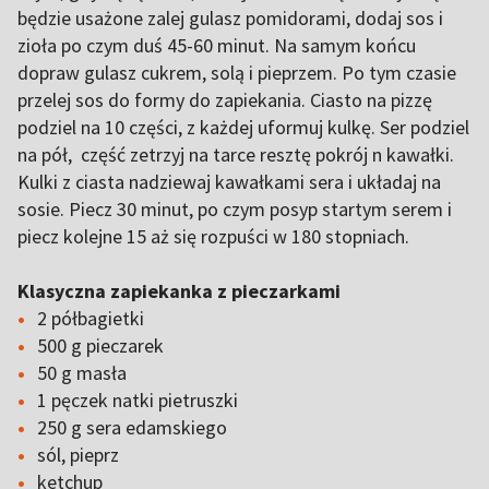
będzie usażone zalej gulasz pomidorami, dodaj sos i
zioła po czym duś 45-60 minut. Na samym końcu
dopraw gulasz cukrem, solą i pieprzem. Po tym czasie
przelej sos do formy do zapiekania. Ciasto na pizzę
podziel na 10 części, z każdej uformuj kulkę. Ser podziel
na pół, część zetrzyj na tarce resztę pokrój n kawałki.
Kulki z ciasta nadziewaj kawałkami sera i układaj na
sosie. Piecz 30 minut, po czym posyp startym serem i
piecz kolejne 15 aż się rozpuści w 180 stopniach.
Klasyczna zapiekanka z pieczarkami
2 półbagietki
500 g pieczarek
50 g masła
1 pęczek natki pietruszki
250 g sera edamskiego
sól, pieprz
ketchup