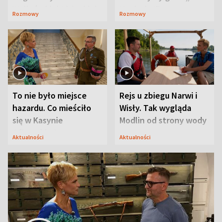
Waligórskiej-Lisieckiej.
Maciusiu I”
Rozmowy
Rozmowy
Mąż nie odpuszcza
To nie było miejsce
Rejs u zbiegu Narwi i
hazardu. Co mieściło
Wisły. Tak wygląda
się w Kasynie
Modlin od strony wody
Oficerskim?
Aktualności
Aktualności