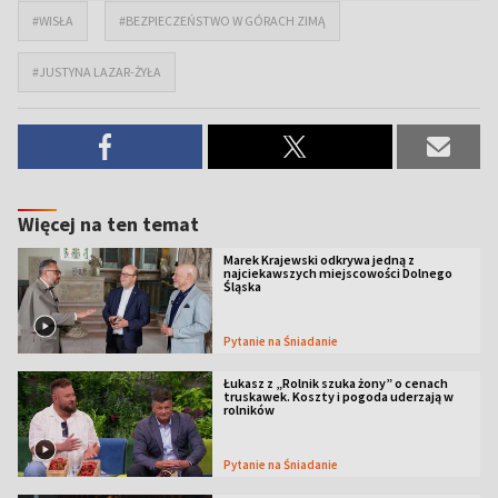
#WISŁA
#BEZPIECZEŃSTWO W GÓRACH ZIMĄ
#JUSTYNA LAZAR-ŻYŁA
Więcej na ten temat
Marek Krajewski odkrywa jedną z
najciekawszych miejscowości Dolnego
Śląska
Pytanie na Śniadanie
Łukasz z „Rolnik szuka żony” o cenach
truskawek. Koszty i pogoda uderzają w
rolników
Pytanie na Śniadanie