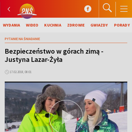
WYDANIA
WIDEO
KUCHNIA
ZDROWIE
GWIAZDY
PORADY
PYTANIE NA ŚNIADANIE
Bezpieczeństwo w górach zimą -
Justyna Lazar-Żyła
17.02.2018, 08:01