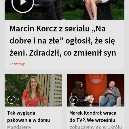
Marcin Korcz z serialu „Na
dobre i na złe” ogłosił, że się
żeni. Zdradził, co zmienił syn
Rozmowy
Tak wygląda
Marek Kondrat wraca
pakowanie w domu
do TVP. We wrześniu
Magdaleny
zobaczymy go w „Królu