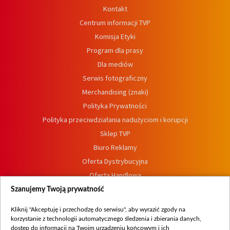
Kontakt
Centrum informacji TVP
Komisja Etyki
Program dla prasy
Dla mediów
Serwis fotograficzny
Merchandising (znaki)
Polityka Prywatności
Polityka przeciwdziałania nadużyciom i korupcji
Sklep TVP
Biuro Reklamy
Oferta Dystrybucyjna
Oferta Handlowa
Dostępność
Szanujemy Twoją prywatność
Moje zgody
Kliknij "Akceptuję i przechodzę do serwisu", aby wyrazić zgody na
Procedura zgłoszeń wewnętrznych
korzystanie z technologii automatycznego śledzenia i zbierania danych,
dostęp do informacji na Twoim urządzeniu końcowym i ich