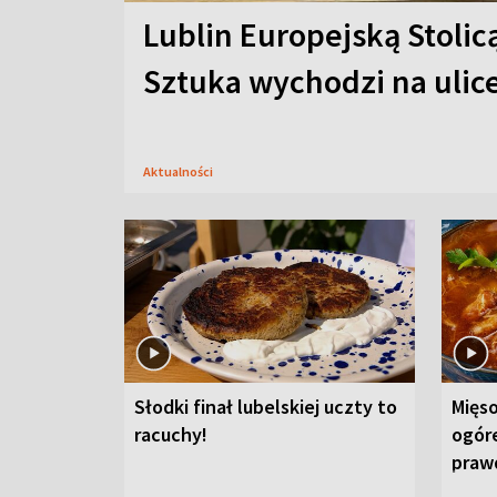
Lublin Europejską Stolic
Sztuka wychodzi na ulic
Aktualności
Słodki finał lubelskiej uczty to
Mięso
racuchy!
ogór
praw