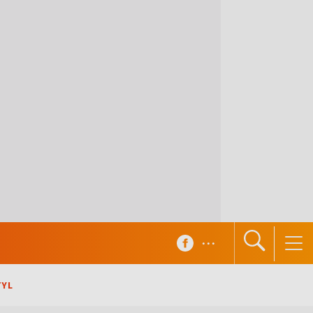
...
TYL