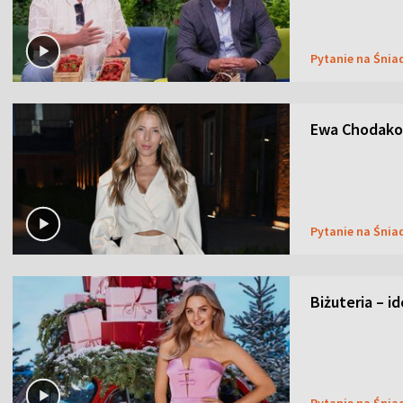
Pytanie na Śnia
Ewa Chodakow
Pytanie na Śnia
Biżuteria – i
Pytanie na Śnia