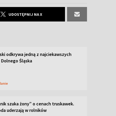
UDOSTĘPNIJ NA X
ski odkrywa jedną z najciekawszych
 Dolnego Śląska
danie
lnik szuka żony” o cenach truskawek.
oda uderzają w rolników