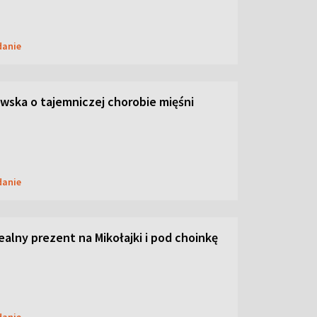
danie
ska o tajemniczej chorobie mięśni
danie
dealny prezent na Mikołajki i pod choinkę
danie