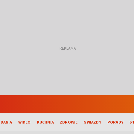
DANIA
WIDEO
KUCHNIA
ZDROWIE
GWIAZDY
PORADY
S