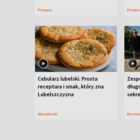
Przepisy
Przepi
Cebularz lubelski. Prosta
Zesp
receptura i smak, który zna
długo
Lubelszczyzna
sekr
Aktualności
Rozmo