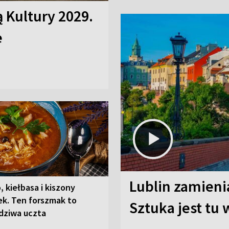
ą Kultury 2029.
e
Lublin zamienia
, kiełbasa i kiszony
ek. Ten forszmak to
Sztuka jest tu
dziwa uczta