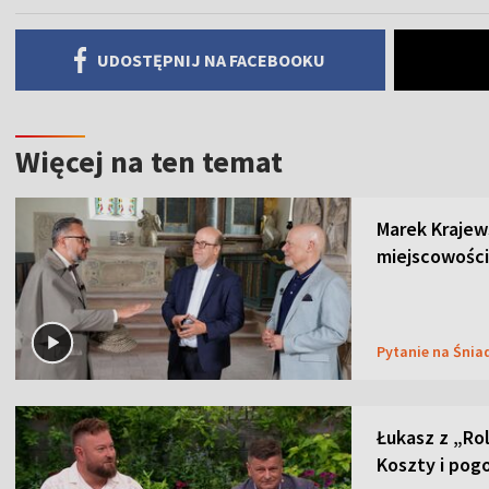
UDOSTĘPNIJ NA FACEBOOKU
Więcej na ten temat
Marek Krajew
miejscowości
Pytanie na Śnia
Łukasz z „Ro
Koszty i pog