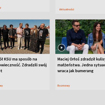
sy
Aktualności
ół KSU ma sposób na
Maciej Orłoś zdradził kulis
wieczność. Zdradzili swój
małżeństwa. Jedna sytua
et
wraca jak bumerang
wy
Rozmowy