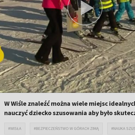
W Wiśle znaleźć można wiele miejsc idealnych
nauczyć dziecko szusowania aby było skutecz
#WISŁA
#BEZPIECZEŃSTWO W GÓRACH ZIMĄ
#NAUKA SZU