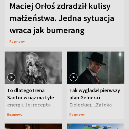
Maciej Orłoś zdradził kulisy
małżeństwa. Jedna sytuacja
wraca jak bumerang
Rozmowy
To dlatego Irena
Tak wyglądał pierwszy
Santor wciąż ma tyle
plan Gelnera i
energii. Jej recepta
Cieleckiej. „Zatoka
jest zaskakująco
szpiegów” od razu ich
Rozmowy
Rozmowy
prosta
zaskoczyła