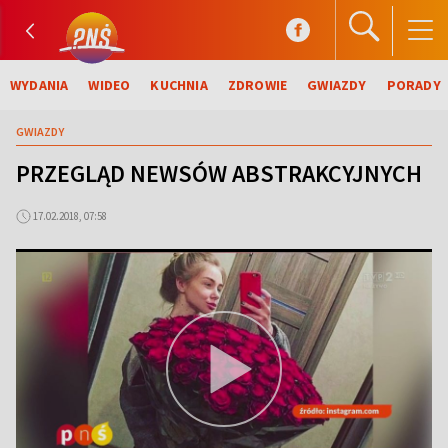
WYDANIA
WIDEO
KUCHNIA
ZDROWIE
GWIAZDY
PORADY
GWIAZDY
PRZEGLĄD NEWSÓW ABSTRAKCYJNYCH
17.02.2018, 07:58