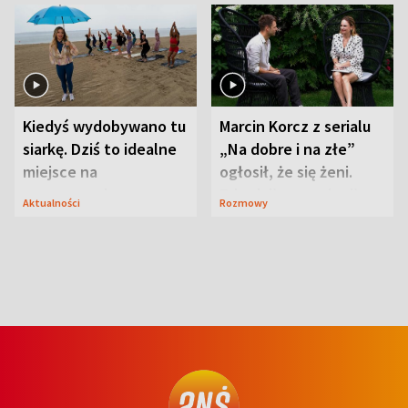
Kiedyś wydobywano tu
Marcin Korcz z serialu
siarkę. Dziś to idealne
„Na dobre i na złe”
miejsce na
ogłosił, że się żeni.
wypoczynek
Zdradził, co zmienił
Aktualności
Rozmowy
syn