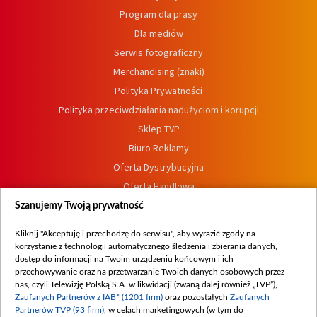
Program dla prasy
Dla mediów
Serwis fotograficzny
Merchandising (znaki)
Polityka Prywatności
Polityka przeciwdziałania nadużyciom i korupcji
Sklep TVP
Biuro Reklamy
Oferta Dystrybucyjna
Oferta Handlowa
Dostępność
Szanujemy Twoją prywatność
Moje zgody
Kliknij "Akceptuję i przechodzę do serwisu", aby wyrazić zgody na
Procedura zgłoszeń wewnętrznych
korzystanie z technologii automatycznego śledzenia i zbierania danych,
dostęp do informacji na Twoim urządzeniu końcowym i ich
przechowywanie oraz na przetwarzanie Twoich danych osobowych przez
nas, czyli Telewizję Polską S.A. w likwidacji (zwaną dalej również „TVP”),
Zaufanych Partnerów z IAB* (1201 firm)
oraz pozostałych
Zaufanych
Partnerów TVP (93 firm)
, w celach marketingowych (w tym do