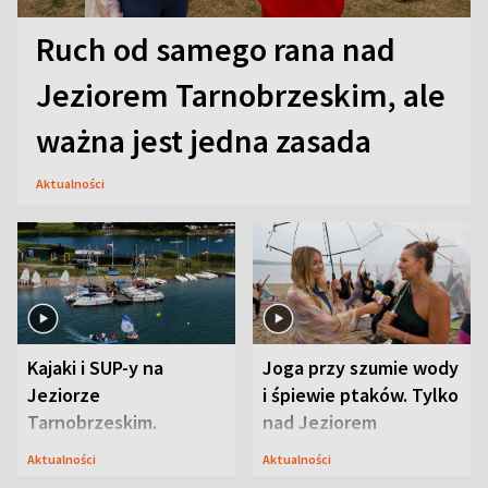
Ruch od samego rana nad
Jeziorem Tarnobrzeskim, ale
ważna jest jedna zasada
Aktualności
Kajaki i SUP-y na
Joga przy szumie wody
Jeziorze
i śpiewie ptaków. Tylko
Tarnobrzeskim.
nad Jeziorem
Przyrodnicy zwracają
Tarnobrzeskim
Aktualności
Aktualności
uwagę na coś jeszcze