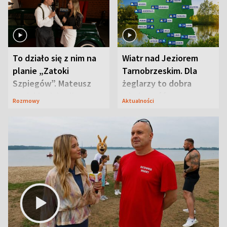
To działo się z nim na
Wiatr nad Jeziorem
planie „Zatoki
Tarnobrzeskim. Dla
Szpiegów”. Mateusz
żeglarzy to dobra
Janicki odsłonił
wiadomość
Rozmowy
Aktualności
aktorski sekret