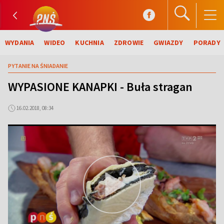
WYDANIA
WIDEO
KUCHNIA
ZDROWIE
GWIAZDY
PORADY
PYTANIE NA ŚNIADANIE
WYPASIONE KANAPKI - Buła stragan
16.02.2018, 08:34