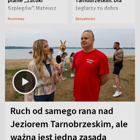
planie „Zatoki
Tarnobrzeskim. Dla
Szpiegów”. Mateusz
żeglarzy to dobra
Janicki odsłonił
wiadomość
Rozmowy
Aktualności
aktorski sekret
Ruch od samego rana nad
Jeziorem Tarnobrzeskim, ale
ważna jest jedna zasada