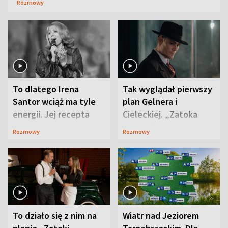
Rozmowy
To dlatego Irena
Tak wyglądał pierwszy
Santor wciąż ma tyle
plan Gelnera i
energii. Jej recepta
Cieleckiej. „Zatoka
jest zaskakująco
szpiegów” od razu ich
Rozmowy
Rozmowy
prosta
zaskoczyła
To działo się z nim na
Wiatr nad Jeziorem