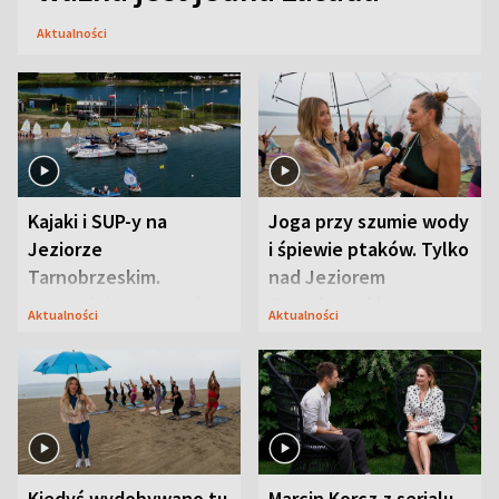
Aktualności
Kajaki i SUP-y na
Joga przy szumie wody
Jeziorze
i śpiewie ptaków. Tylko
Tarnobrzeskim.
nad Jeziorem
Przyrodnicy zwracają
Tarnobrzeskim
Aktualności
Aktualności
uwagę na coś jeszcze
Kiedyś wydobywano tu
Marcin Korcz z serialu