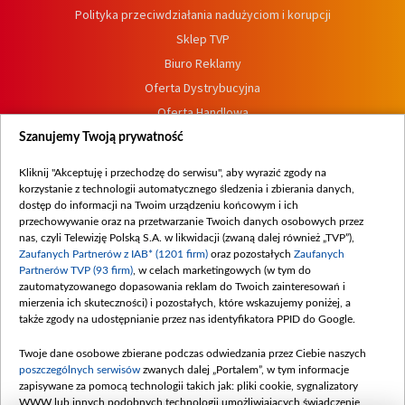
Polityka przeciwdziałania nadużyciom i korupcji
Sklep TVP
Biuro Reklamy
Oferta Dystrybucyjna
Oferta Handlowa
Dostępność
Szanujemy Twoją prywatność
Moje zgody
Kliknij "Akceptuję i przechodzę do serwisu", aby wyrazić zgody na
Procedura zgłoszeń wewnętrznych
korzystanie z technologii automatycznego śledzenia i zbierania danych,
dostęp do informacji na Twoim urządzeniu końcowym i ich
przechowywanie oraz na przetwarzanie Twoich danych osobowych przez
nas, czyli Telewizję Polską S.A. w likwidacji (zwaną dalej również „TVP”),
Zaufanych Partnerów z IAB* (1201 firm)
oraz pozostałych
Zaufanych
Partnerów TVP (93 firm)
, w celach marketingowych (w tym do
zautomatyzowanego dopasowania reklam do Twoich zainteresowań i
mierzenia ich skuteczności) i pozostałych, które wskazujemy poniżej, a
także zgody na udostępnianie przez nas identyfikatora PPID do Google.
Twoje dane osobowe zbierane podczas odwiedzania przez Ciebie naszych
poszczególnych serwisów
zwanych dalej „Portalem”, w tym informacje
zapisywane za pomocą technologii takich jak: pliki cookie, sygnalizatory
WWW lub innych podobnych technologii umożliwiających świadczenie