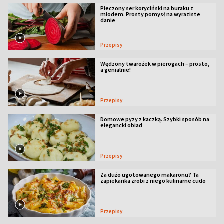
Pieczony ser koryciński na buraku z
miodem. Prosty pomysł na wyraziste
danie
Przepisy
Wędzony twarożek w pierogach – prosto,
a genialnie!
Przepisy
Domowe pyzy z kaczką. Szybki sposób na
elegancki obiad
Przepisy
Za dużo ugotowanego makaronu? Ta
zapiekanka zrobi z niego kulinarne cudo
Przepisy