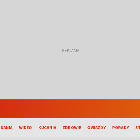
DANIA
WIDEO
KUCHNIA
ZDROWIE
GWIAZDY
PORADY
S