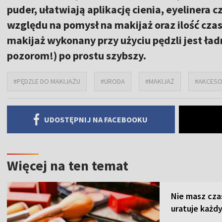
puder, ułatwiają aplikację cienia, eyelinera
względu na pomysł na makijaż oraz ilość czas
makijaż wykonany przy użyciu pędzli jest ład
pozorom!) po prostu szybszy.
#PĘDZLE DO MAKIJAŻU
#URODA
#MAKIJAŻ
#AKCESO
UDOSTĘPNIJ NA FACEBOOKU
Więcej na ten temat
Nie masz cza
uratuje każdy