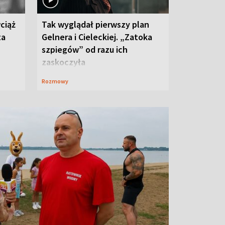
ciąż
Tak wyglądał pierwszy plan
ta
Gelnera i Cieleckiej. „Zatoka
szpiegów” od razu ich
zaskoczyła
Rozmowy