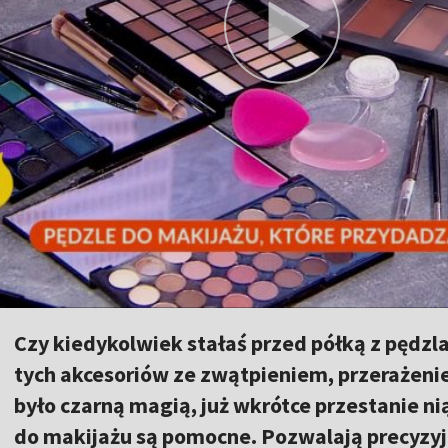
Czy kiedykolwiek stałaś przed półką z pędzla
tych akcesoriów ze zwątpieniem, przerażeni
było czarną magią, już wkrótce przestanie ni
do makijażu są pomocne. Pozwalają precyzyj