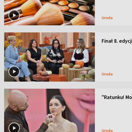
Uroda
Finał 8. edyc
Uroda
"Ratunku! Moj
Uroda