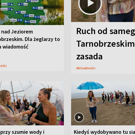
Ruch od sameg
r nad Jeziorem
brzeskim. Dla żeglarzy to
Tarnobrzeskim,
a wiadomość
zasada
ności
Aktualności
przy szumie wody i
Kiedyś wydobywano tu sia