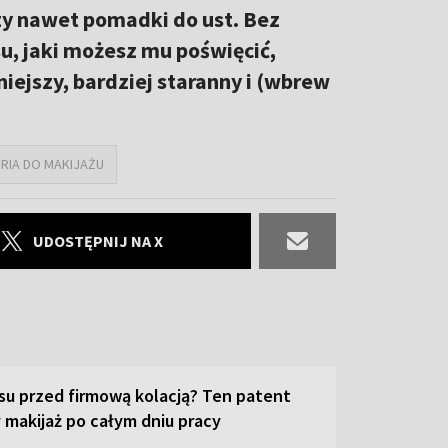
 czy nawet pomadki do ust. Bez
u, jaki możesz mu poświęcić,
niejszy, bardziej staranny i (wbrew
RIA DO MAKIJAŻU
UDOSTĘPNIJ NA X
su przed firmową kolacją? Ten patent
 makijaż po całym dniu pracy