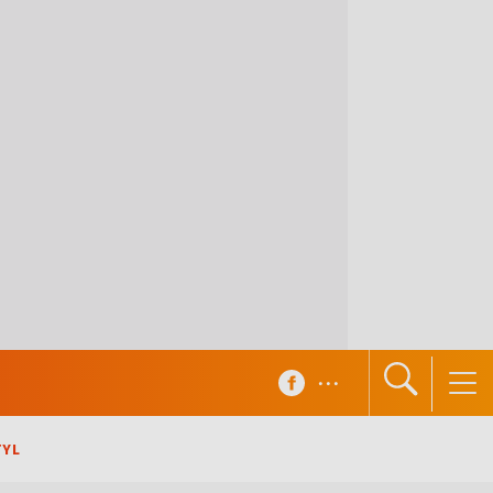
...
TYL