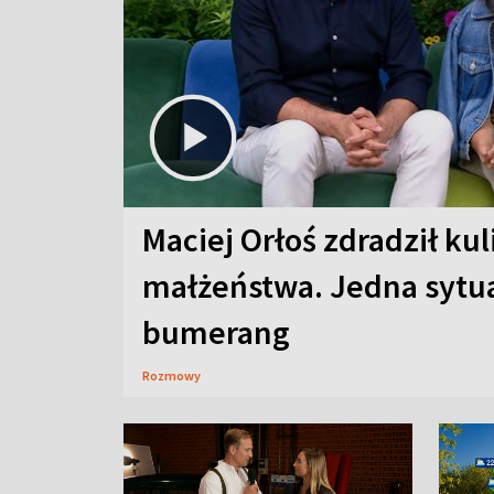
Maciej Orłoś zdradził kul
małżeństwa. Jedna sytua
bumerang
Rozmowy