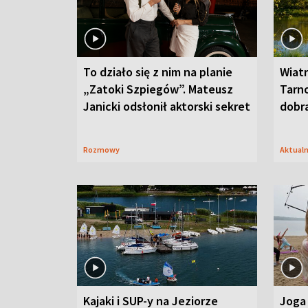
To działo się z nim na planie
Wiat
„Zatoki Szpiegów”. Mateusz
Tarno
Janicki odsłonił aktorski sekret
dobr
Rozmowy
Aktual
Kajaki i SUP-y na Jeziorze
Joga 