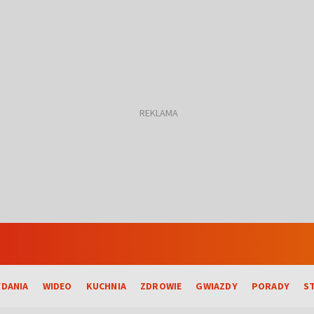
DANIA
WIDEO
KUCHNIA
ZDROWIE
GWIAZDY
PORADY
S