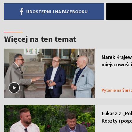
UDOSTĘPNIJ NA FACEBOOKU
Więcej na ten temat
Marek Krajew
miejscowości
Pytanie na Śnia
Łukasz z „Ro
Koszty i pog