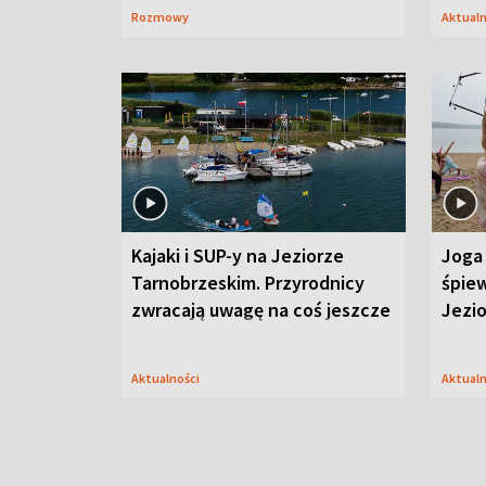
Rozmowy
Aktual
Kajaki i SUP-y na Jeziorze
Joga 
Tarnobrzeskim. Przyrodnicy
śpiew
zwracają uwagę na coś jeszcze
Jezi
Aktualności
Aktual