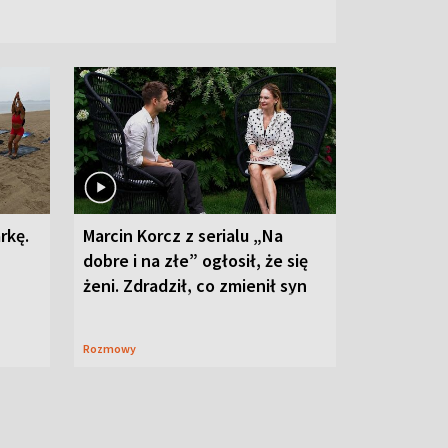
rkę.
Marcin Korcz z serialu „Na
dobre i na złe” ogłosił, że się
żeni. Zdradził, co zmienił syn
Rozmowy