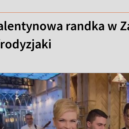
alentynowa randka w 
frodyzjaki