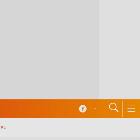
...
TYL