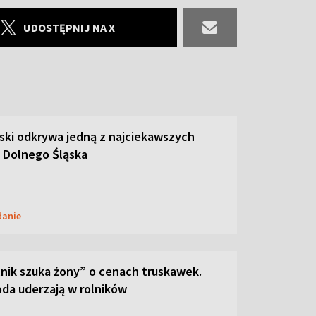
UDOSTĘPNIJ NA X
ski odkrywa jedną z najciekawszych
 Dolnego Śląska
danie
lnik szuka żony” o cenach truskawek.
oda uderzają w rolników