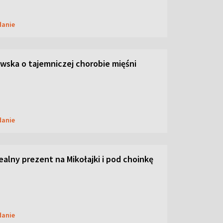
danie
ska o tajemniczej chorobie mięśni
danie
dealny prezent na Mikołajki i pod choinkę
danie