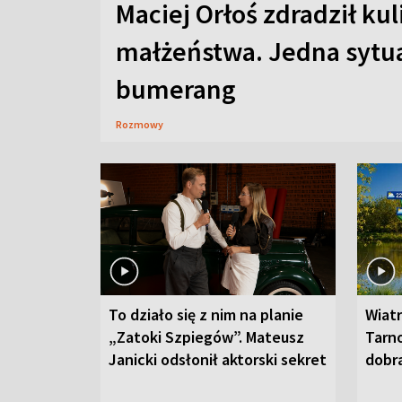
Maciej Orłoś zdradził kul
małżeństwa. Jedna sytua
bumerang
Rozmowy
To działo się z nim na planie
Wiat
„Zatoki Szpiegów”. Mateusz
Tarno
Janicki odsłonił aktorski sekret
dobr