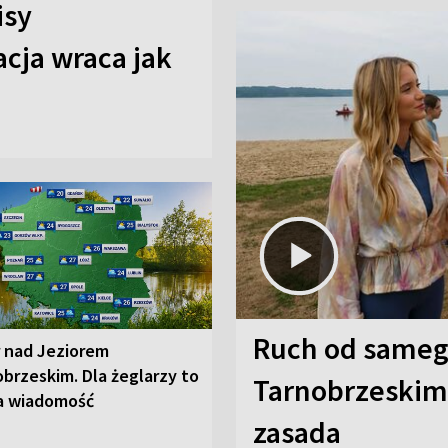
isy
cja wraca jak
Ruch od sameg
r nad Jeziorem
brzeskim. Dla żeglarzy to
Tarnobrzeskim,
a wiadomość
zasada