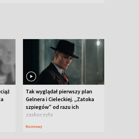
ciąż
Tak wyglądał pierwszy plan
ta
Gelnera i Cieleckiej. „Zatoka
szpiegów” od razu ich
zaskoczyła
Rozmowy